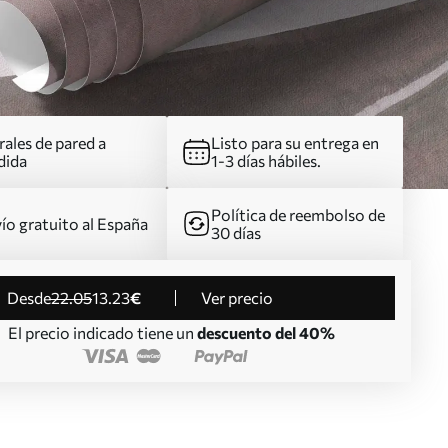
ales de pared a
Listo para su entrega en
dida
1-3 días hábiles.
Política de reembolso de
ío gratuito al España
30 días
desde
22
.05
13
.23
€
Ver precio
El precio indicado tiene un
descuento del 40%