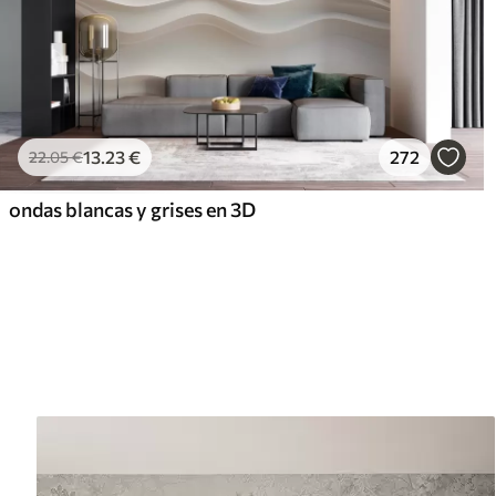
13
.23
€
272
22
.05
€
ondas blancas y grises en 3D