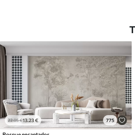
T
13
.23
€
775
22
.05
€
Bosque encantador