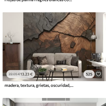
13
.23
€
525
22
.05
€
madera, textura, grietas, oscuridad, corteza, superficie