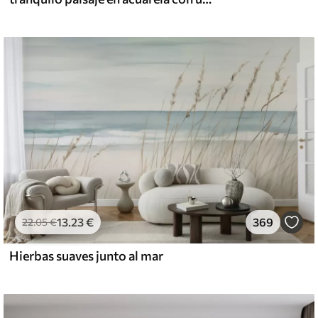
13
.23
€
369
22
.05
€
Hierbas suaves junto al mar