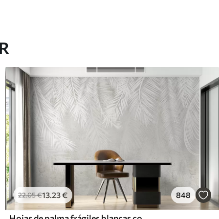
AR
13
.23
€
848
22
.05
€
Hojas de palma frágiles blancas con textura grunge