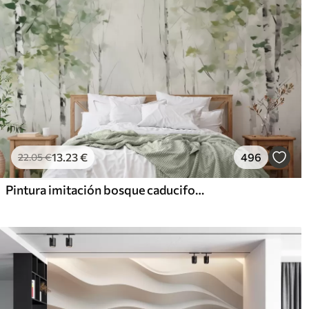
13
.23
€
496
22
.05
€
Pintura imitación bosque caducifolio