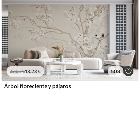
13
.23
€
508
22
.05
€
Árbol floreciente y pájaros