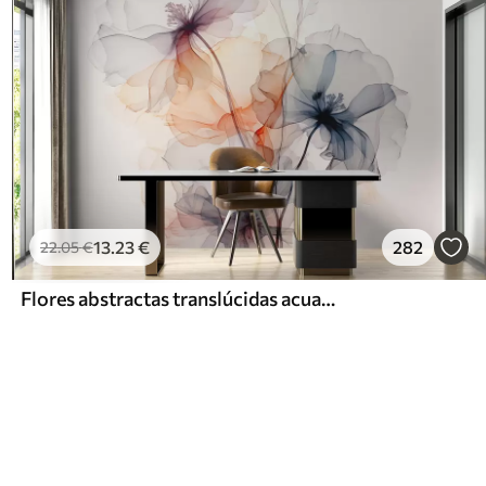
13
.23
€
282
22
.05
€
Flores abstractas translúcidas acuarela líquida