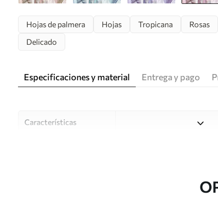
Hojas de palmera
Hojas
Tropicana
Rosas
Delicado
Especificaciones y material
Entrega y pago
P
Características
Material
Elija entre tres materiales d
habitaciones y presupuestos
o durante el proceso de per
O
Autor
Estudio de diseño Uwalls
Número de artículo
u94302v3