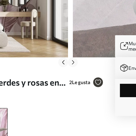
Mur
me
Env
rdes y rosas en
2
Le gusta