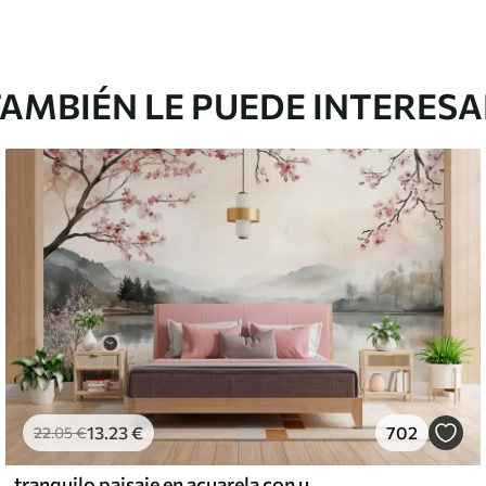
AMBIÉN LE PUEDE INTERES
13
.23
€
702
22
.05
€
tranquilo paisaje en acuarela con un lago y un árbol en flor