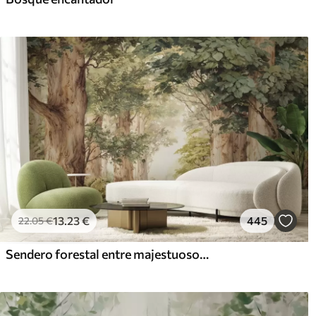
13
.23
€
445
22
.05
€
Sendero forestal entre majestuosos árboles en estilo acuarela