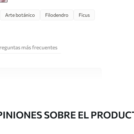
Arte botánico
Filodendro
Ficus
reguntas más frecuentes
e alta calidad, cada uno de ellos adecuado para
 diferentes. Más información a continuación
sonalización.
PINIONES SOBRE EL PRODUC