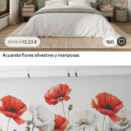
13
.23
€
160
22
.05
€
Acuarela flores silvestres y mariposas