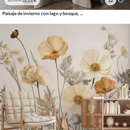
13
.23
€
32
22
.05
€
Paisaje de invierno con lago y bosque, montañas, darwing estilo pastel