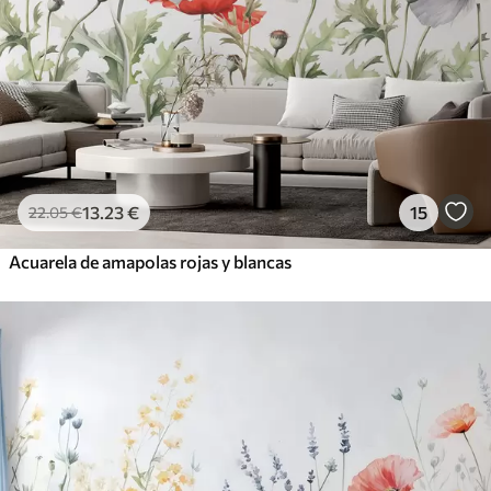
13
.23
€
15
22
.05
€
Acuarela de amapolas rojas y blancas