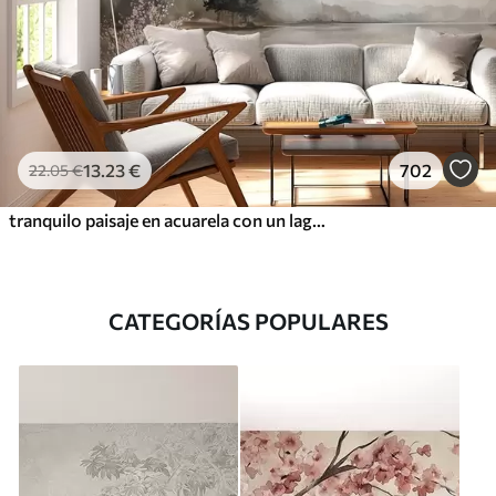
13
.23
€
702
22
.05
€
tranquilo paisaje en acuarela con un lago y un árbol en flor
CATEGORÍAS POPULARES