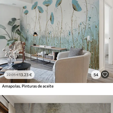
13
.23
€
54
22
.05
€
Amapolas. Pinturas de aceite