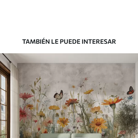
45
.00
27
.00
€
/m²
Premium
56
.67
34
.00
€
/m²
TAMBIÉN LE PUEDE INTERESAR
Vinilo Premium
65
.00
39
.00
€
/m²
Peel and Stick
81
.65
48
.99
€
/m²