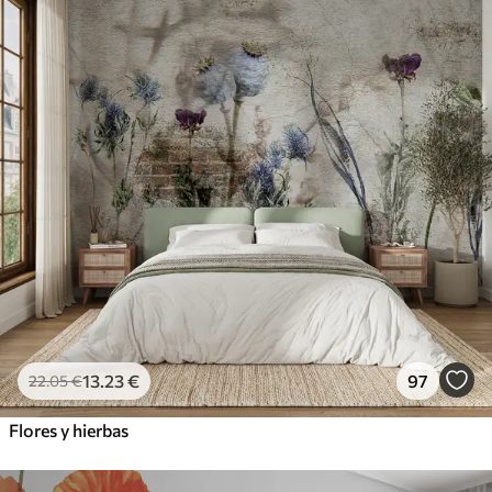
13
.23
€
97
22
.05
€
Flores y hierbas