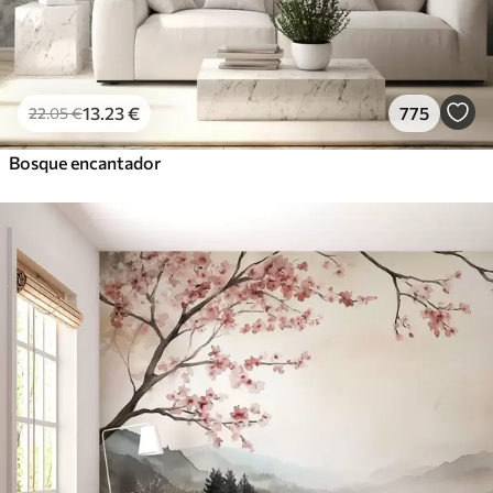
13
.23
€
775
22
.05
€
Bosque encantador