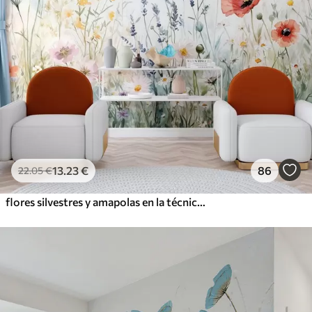
13
.23
€
86
22
.05
€
flores silvestres y amapolas en la técnica de los trazos