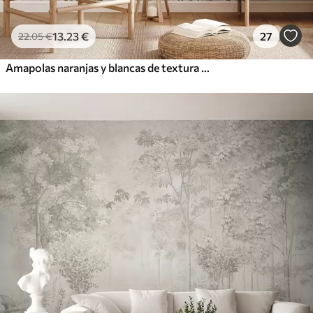
13
.23
€
27
22
.05
€
Amapolas naranjas y blancas de textura vintage con tallos y hojas finas, fondo beige claro, estilo acuarela