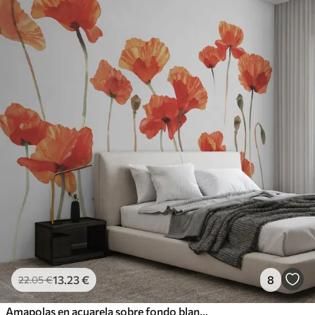
13
.23
€
8
22
.05
€
Amapolas en acuarela sobre fondo blanco