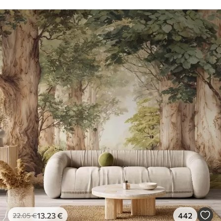
13
.23
€
442
22
.05
€