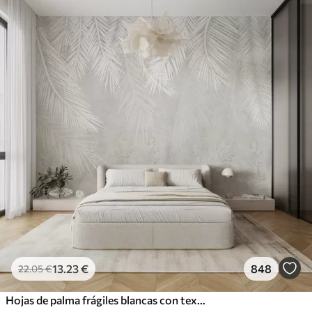
13
.23
€
848
22
.05
€
Hojas de palma frágiles blancas con textura grunge