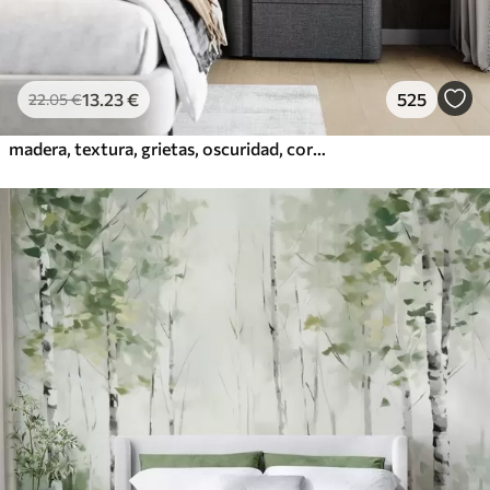
13
.23
€
525
22
.05
€
madera, textura, grietas, oscuridad, corteza, superficie