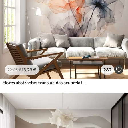
13
.23
€
282
22
.05
€
Flores abstractas translúcidas acuarela líquida