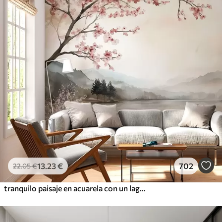
13
.23
€
702
22
.05
€
tranquilo paisaje en acuarela con un lago y un árbol en flor