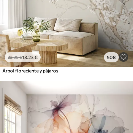
13
.23
€
508
22
.05
€
Árbol floreciente y pájaros