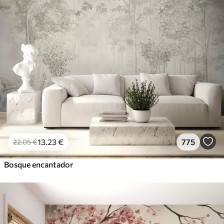
13
.23
€
775
22
.05
€
Bosque encantador