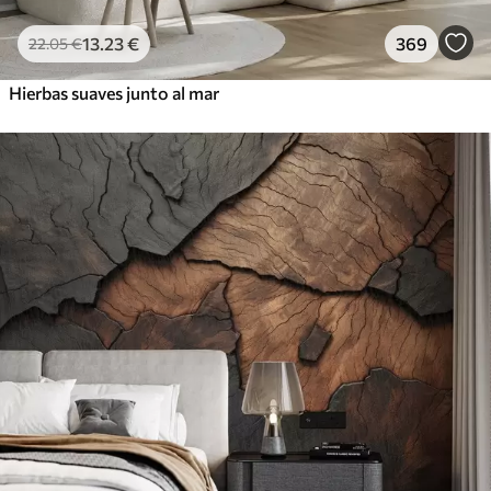
13
.23
€
369
22
.05
€
Hierbas suaves junto al mar