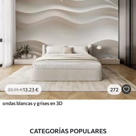
13
.23
€
272
22
.05
€
ondas blancas y grises en 3D
CATEGORÍAS POPULARES