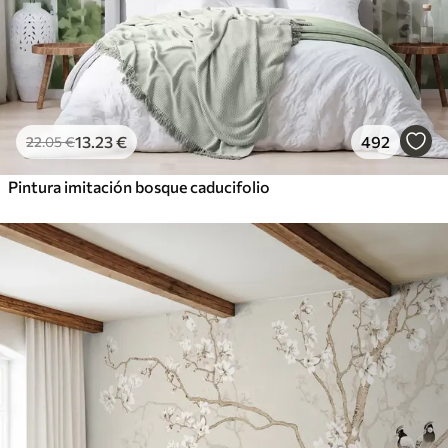
13
.23
€
492
22
.05
€
Pintura imitación bosque caducifolio