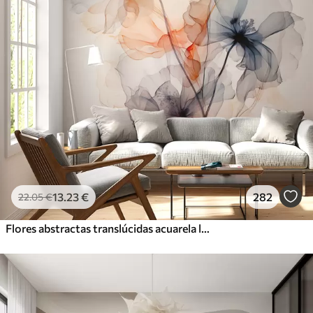
13
.23
€
282
22
.05
€
Flores abstractas translúcidas acuarela líquida