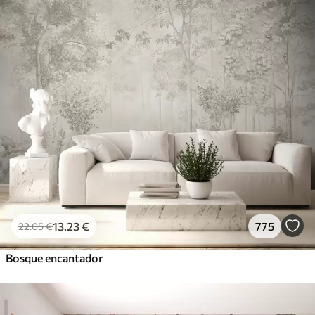
13
.23
€
775
22
.05
€
Bosque encantador