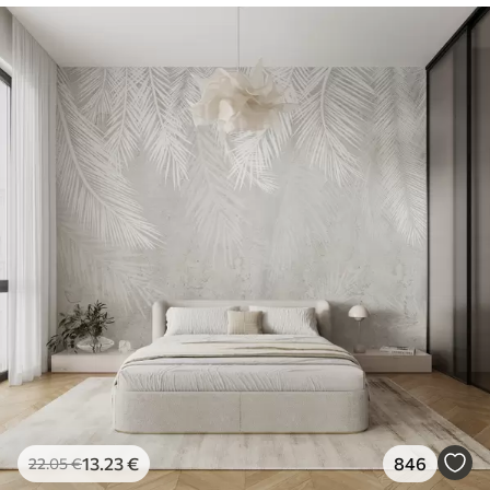
13
.23
€
846
22
.05
€