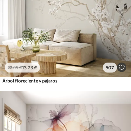
13
.23
€
507
22
.05
€
Árbol floreciente y pájaros