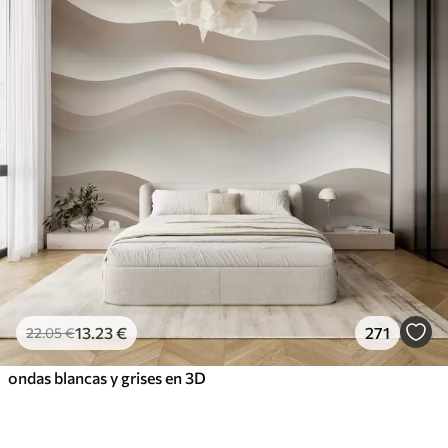
13
.23
€
271
22
.05
€
ondas blancas y grises en 3D