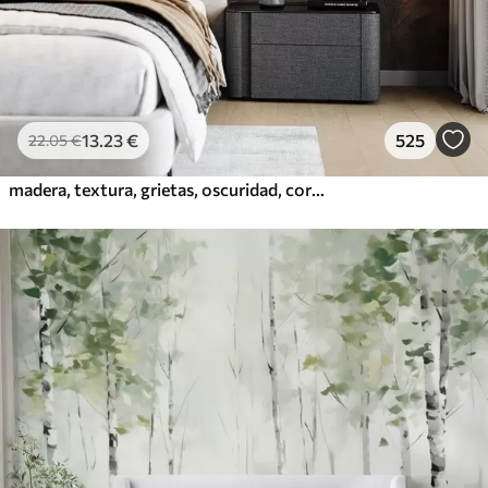
13
.23
€
525
22
.05
€
madera, textura, grietas, oscuridad, corteza, superficie