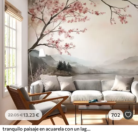
13
.23
€
702
22
.05
€
tranquilo paisaje en acuarela con un lago y un árbol en flor