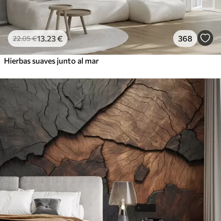
13
.23
€
368
22
.05
€
Hierbas suaves junto al mar