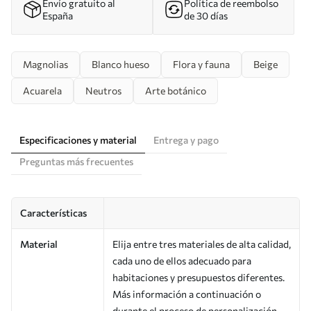
Envío gratuito al
Política de reembolso
España
de 30 días
Magnolias
Blanco hueso
Flora y fauna
Beige
Acuarela
Neutros
Arte botánico
Especificaciones y material
Entrega y pago
Preguntas más frecuentes
Características
Material
Elija entre tres materiales de alta calidad,
cada uno de ellos adecuado para
habitaciones y presupuestos diferentes.
Más información a continuación o
durante el proceso de personalización.