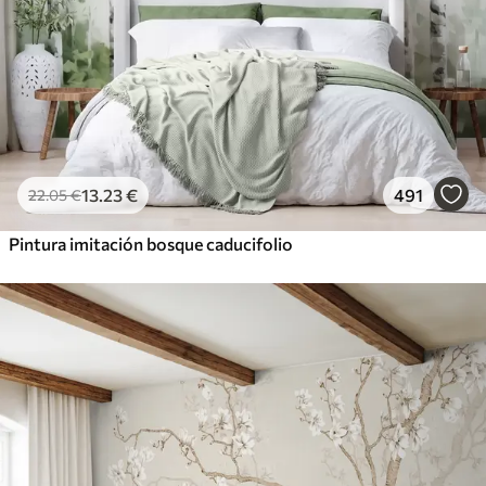
13
.23
€
491
22
.05
€
Pintura imitación bosque caducifolio