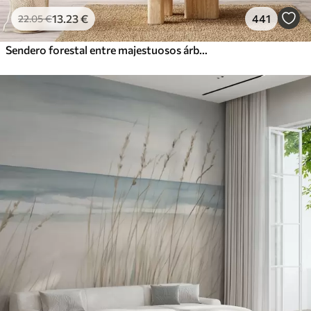
13
.23
€
441
22
.05
€
Sendero forestal entre majestuosos árboles en estilo acuarela