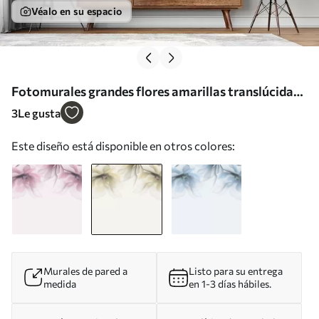
Véalo en su espacio
Fotomurales grandes flores amarillas translúcidas
en la parte superior Nr. w02093v1
3
Le gusta
Este diseño está disponible en otros colores:
Murales de pared a
Listo para su entrega
medida
en 1-3 días hábiles.