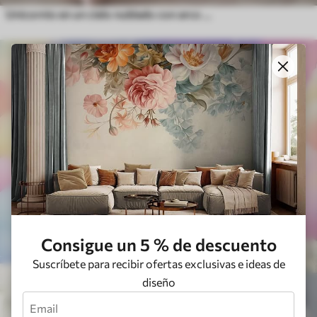
Unicornio en un cielo nublado con arco iris
Consigue un 5 % de descuento
Suscríbete para recibir ofertas exclusivas e ideas de
diseño