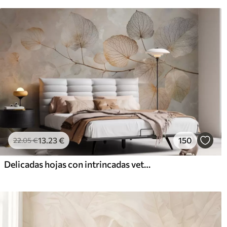
13
.23
€
150
22
.05
€
Delicadas hojas con intrincadas vetas y colores suaves y apagados sobre un fondo de textura pálida