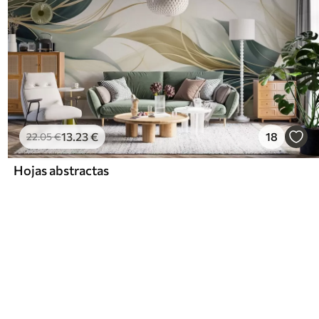
13
.23
€
18
22
.05
€
Hojas abstractas