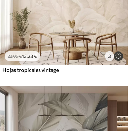
13
.23
€
3
22
.05
€
Hojas tropicales vintage