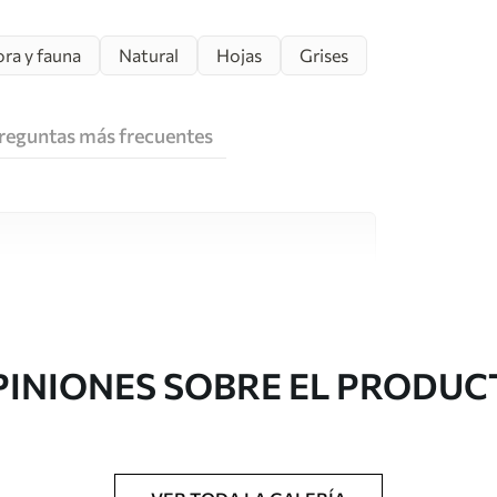
ora y fauna
Natural
Hojas
Grises
reguntas más frecuentes
e alta calidad, cada uno de ellos adecuado para
 diferentes. Más información a continuación
sonalización.
PINIONES SOBRE EL PRODUC