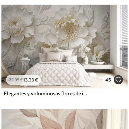
13
.23
€
45
22
.05
€
Elegantes y voluminosas flores de imitación de peonía blanca con suaves pétalos y centros amarillo pastel, sobre un fondo claro