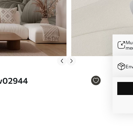
Mur
me
Env
 w02944