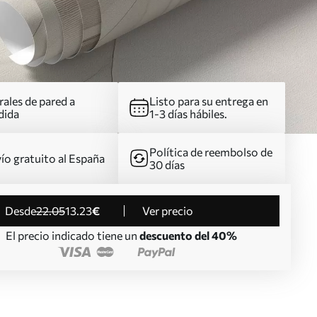
ales de pared a
Listo para su entrega en
dida
1-3 días hábiles.
Política de reembolso de
ío gratuito al España
30 días
desde
22
.05
13
.23
€
Ver precio
El precio indicado tiene un
descuento del 40%