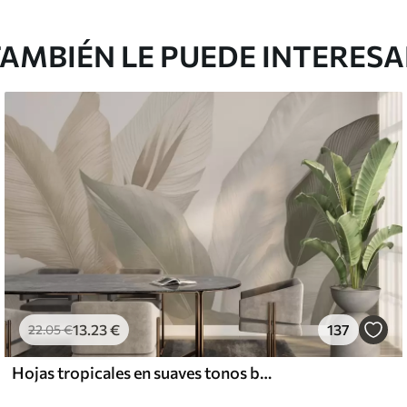
AMBIÉN LE PUEDE INTERES
13
.23
€
137
22
.05
€
Hojas tropicales en suaves tonos beige y verde, con efecto acuarela y suaves transiciones de color