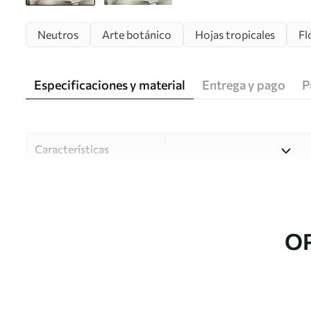
Neutros
Arte botánico
Hojas tropicales
Fl
Especificaciones y material
Entrega y pago
P
Características
Material
Elija entre tres materiales d
habitaciones y presupuestos
o durante el proceso de per
O
Autor
Estudio de diseño Uwalls
Número de artículo
w02944