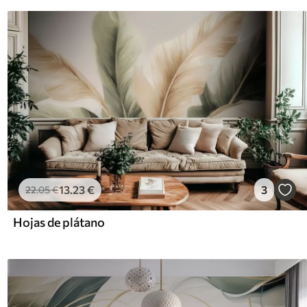
13
.23
€
3
22
.05
€
Hojas de plátano