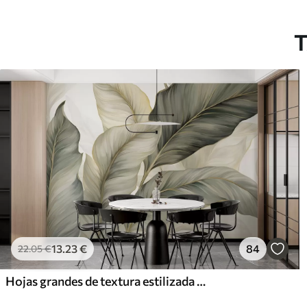
T
13
.23
€
84
22
.05
€
Hojas grandes de textura estilizada con venas detalladas en varios tonos de verde, crema y beige