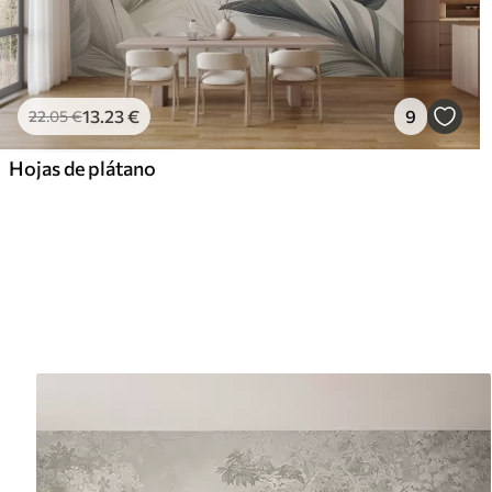
13
.23
€
9
22
.05
€
Hojas de plátano