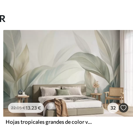
AR
13
.23
€
32
22
.05
€
Hojas tropicales grandes de color verde pálido con tonos suaves y pasteles, obra de arte con textura