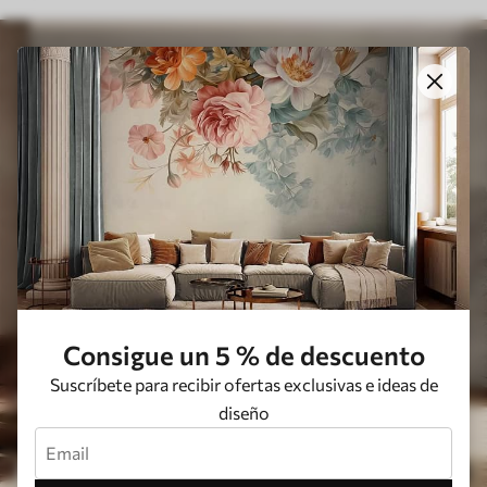
Consigue un 5 % de descuento
Suscríbete para recibir ofertas exclusivas e ideas de
diseño
13
.23
€
237
22
.05
€