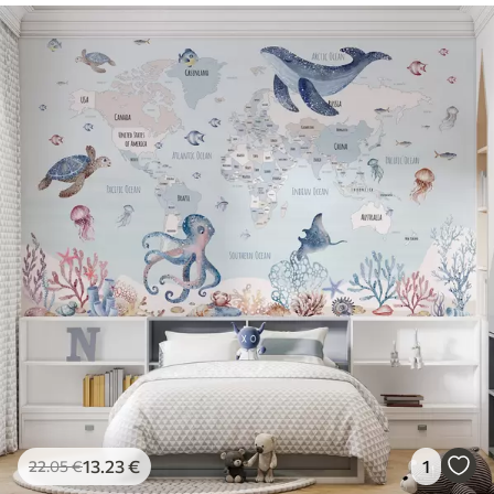
13
.23
€
1
22
.05
€