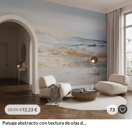
13
.23
€
73
22
.05
€
Paisaje abstracto con textura de olas del mar rompiendo en una playa de arena, colores pastel suaves, cielo azul con nubes ligeras