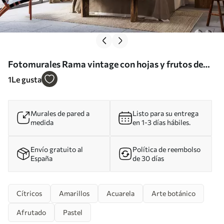
Fotomurales Rama vintage con hojas y frutos de
limones acuarela Nr. w08095
1
Le gusta
Murales de pared a
Listo para su entrega
medida
en 1-3 días hábiles.
Envío gratuito al
Política de reembolso
España
de 30 días
Cítricos
Amarillos
Acuarela
Arte botánico
Afrutado
Pastel