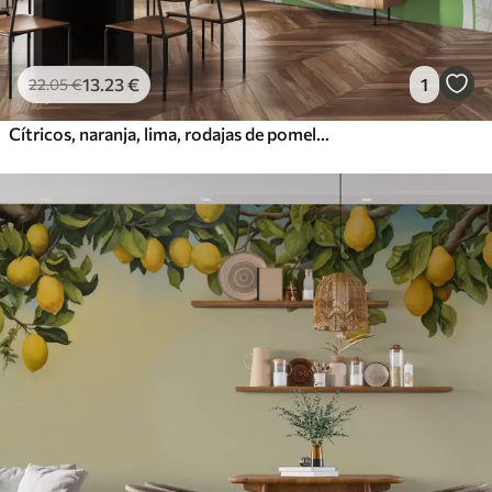
13
.23
€
1
22
.05
€
Cítricos, naranja, lima, rodajas de pomelo, mancha, abstracción, fruta, rojo, naranja, verde