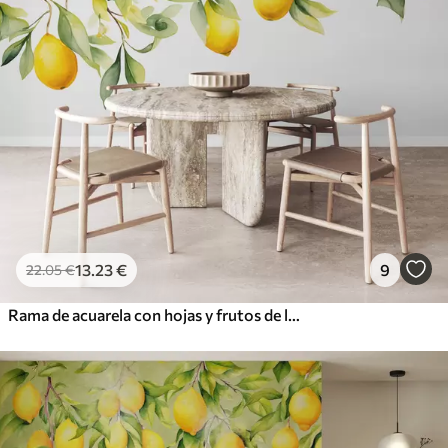
13
.23
€
9
22
.05
€
Rama de acuarela con hojas y frutos de limón