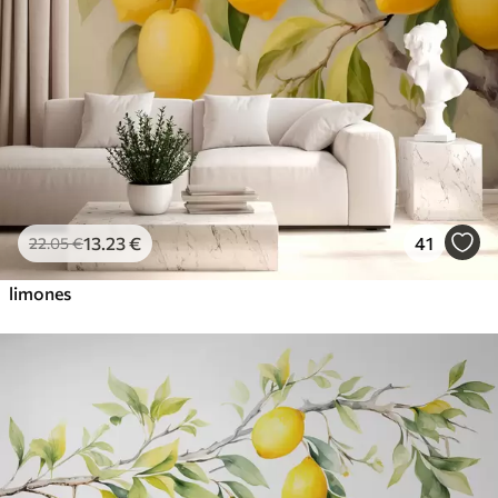
13
.23
€
41
22
.05
€
limones