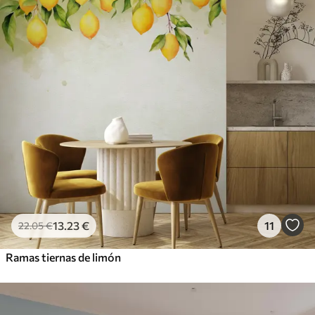
13
.23
€
11
22
.05
€
Ramas tiernas de limón