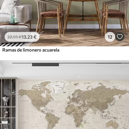
13
.23
€
12
22
.05
€
Ramas de limonero acuarela