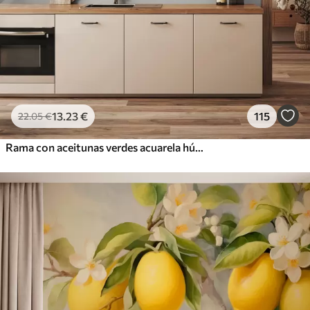
13
.23
€
115
22
.05
€
Rama con aceitunas verdes acuarela húmeda