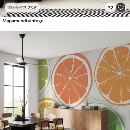
13
.23
€
32
22
.05
€
Mapamundi vintage