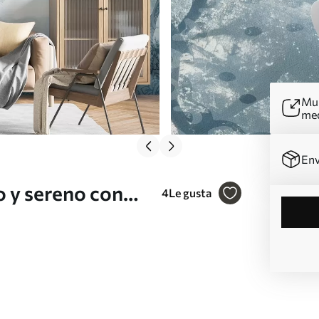
Mur
me
Env
 y sereno con
4
Le gusta
ano y una suave
Nr. w08442