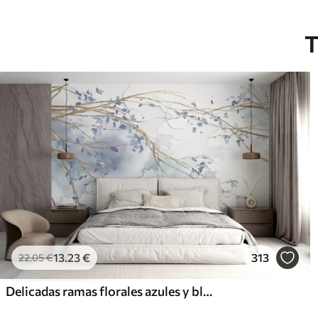
T
13
.23
€
313
22
.05
€
Delicadas ramas florales azules y blancas con fondo de acuarela suave y borroso