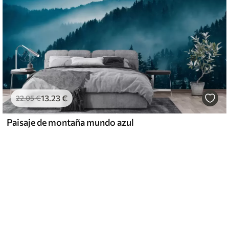
13
.23
€
22
.05
€
Paisaje de montaña mundo azul