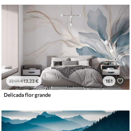
13
.23
€
161
22
.05
€
Delicada flor grande