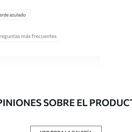
erde azulado
reguntas más frecuentes
e alta calidad, cada uno de ellos adecuado para
 diferentes. Más información a continuación
sonalización.
PINIONES SOBRE EL PRODUC