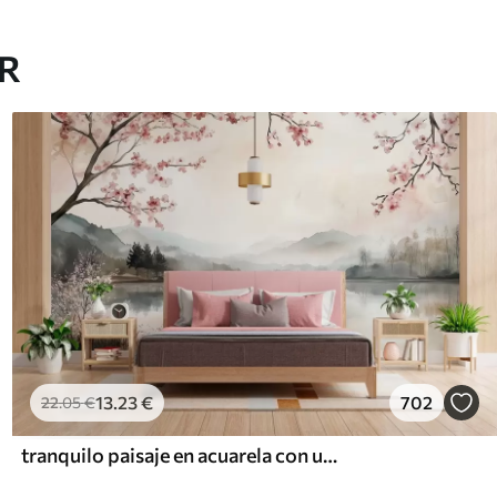
AR
13
.23
€
702
22
.05
€
tranquilo paisaje en acuarela con un lago y un árbol en flor