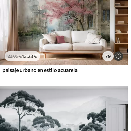
13
.23
€
79
22
.05
€
paisaje urbano en estilo acuarela