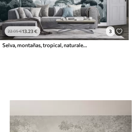
13
.23
€
3
22
.05
€
Selva, montañas, tropical, naturaleza, grandes árboles, colores azul oscuro