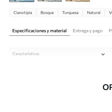
Cianotipia
Bosque
Turquesa
Natural
V
Especificaciones y material
Entrega y pago
P
Características
Material
Elija entre tres materiales d
habitaciones y presupuestos
o durante el proceso de per
O
Autor
Estudio de diseño Uwalls
Número de artículo
w08442