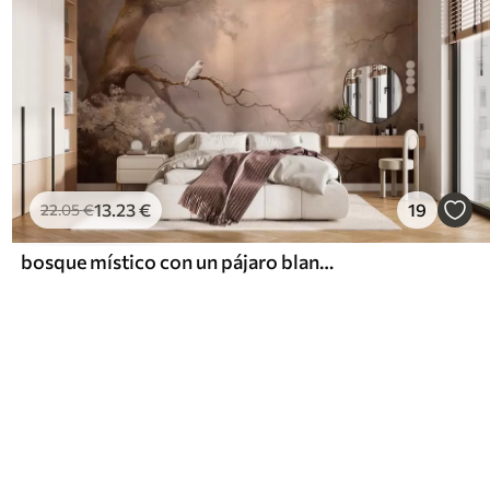
13
.23
€
19
22
.05
€
bosque místico con un pájaro blanco