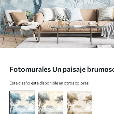
Fotomurales Un paisaje brumoso
árboles silueteados en primer pl
Este diseño está disponible en otros colores:
niebla en tonos azules y beige 