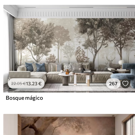
13
.23
€
267
22
.05
€
Bosque mágico