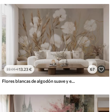
13
.23
€
67
22
.05
€
Flores blancas de algodón suave y esponjoso y altas espiguillas de hierba anaranjadas sobre un fondo beige de textura apagada