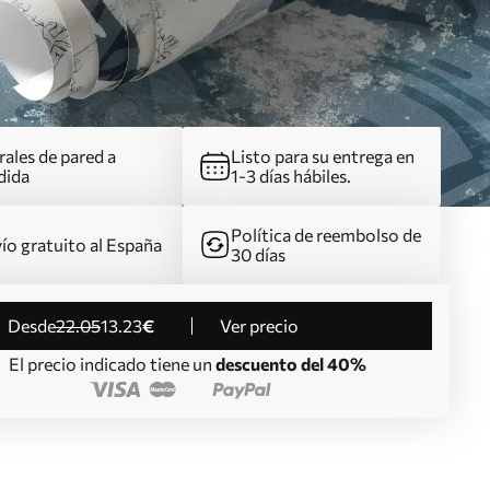
ales de pared a
Listo para su entrega en
dida
1-3 días hábiles.
Política de reembolso de
ío gratuito al España
30 días
desde
22
.05
13
.23
€
Ver precio
El precio indicado tiene un
descuento del 40%