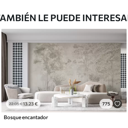
AMBIÉN LE PUEDE INTERES
13
.23
€
775
22
.05
€
Bosque encantador