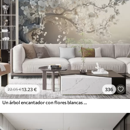
13
.23
€
336
22
.05
€
Un árbol encantador con flores blancas contra el fondo de nubes en un estilo interesante en delicados colores cálidos