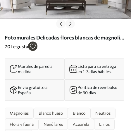
Fotomurales Delicadas flores blancas de magnolia
con suaves pétalos azules sobre un fondo claro
70
Le gusta
acuarela imitación minimalismo Nr. w08644
Murales de pared a
Listo para su entrega
medida
en 1-3 días hábiles.
Envío gratuito al
Política de reembolso
España
de 30 días
Magnolias
Blanco hueso
Blanco
Neutros
Flora y fauna
Nenúfares
Acuarela
Lirios