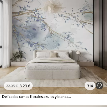
13
.23
€
314
22
.05
€
Delicadas ramas florales azules y blancas con fondo de acuarela suave y borroso