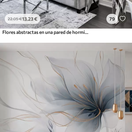
13
.23
€
79
22
.05
€
Flores abstractas en una pared de hormigón