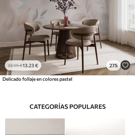
13
.23
€
275
22
.05
€
Delicado follaje en colores pastel
CATEGORÍAS POPULARES