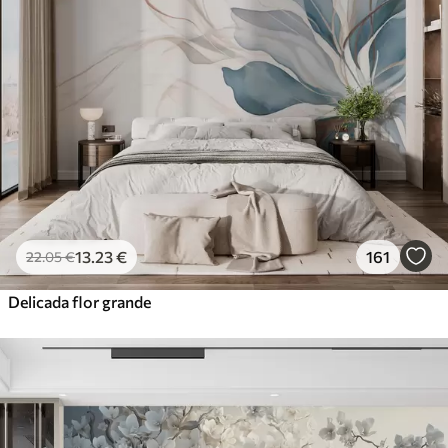
13
.23
€
161
22
.05
€
Delicada flor grande