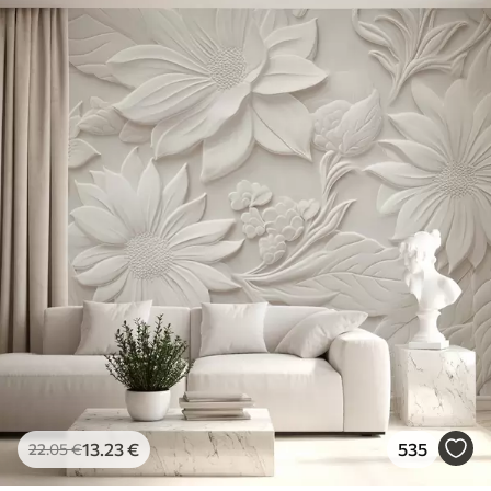
13
.23
€
535
22
.05
€