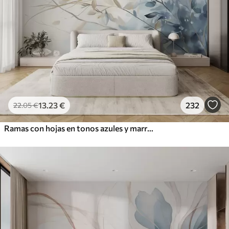
13
.23
€
232
22
.05
€
Ramas con hojas en tonos azules y marrones, fondo claro, suave y delicado, estilo acuarela