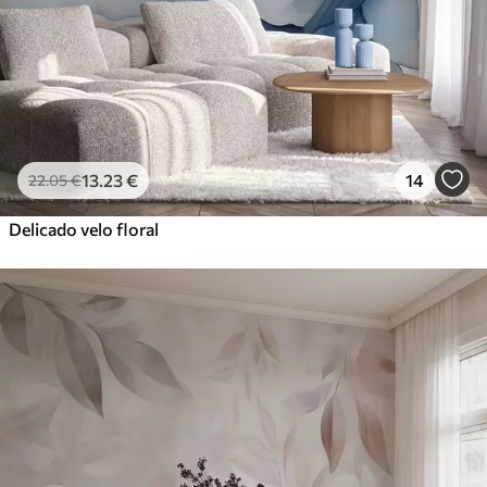
13
.23
€
14
22
.05
€
Delicado velo floral