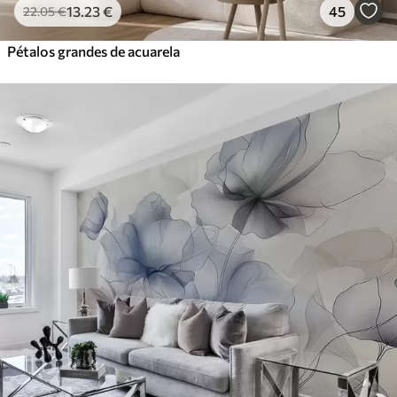
13
.23
€
45
22
.05
€
Pétalos grandes de acuarela