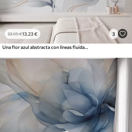
13
.23
€
3
22
.05
€
Una flor azul abstracta con líneas fluidas al estilo del arte fluido