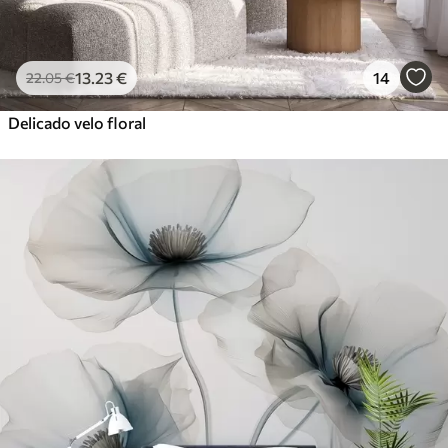
13
.23
€
14
22
.05
€
Delicado velo floral