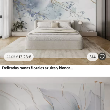
13
.23
€
314
22
.05
€
Delicadas ramas florales azules y blancas con fondo de acuarela suave y borroso