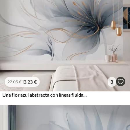
13
.23
€
3
22
.05
€
Una flor azul abstracta con líneas fluidas al estilo del arte fluido