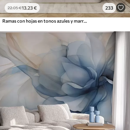
13
.23
€
233
22
.05
€
Ramas con hojas en tonos azules y marrones, fondo claro, suave y delicado, estilo acuarela