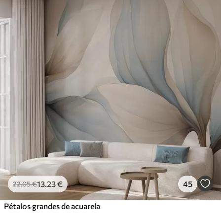
13
.23
€
45
22
.05
€
Pétalos grandes de acuarela