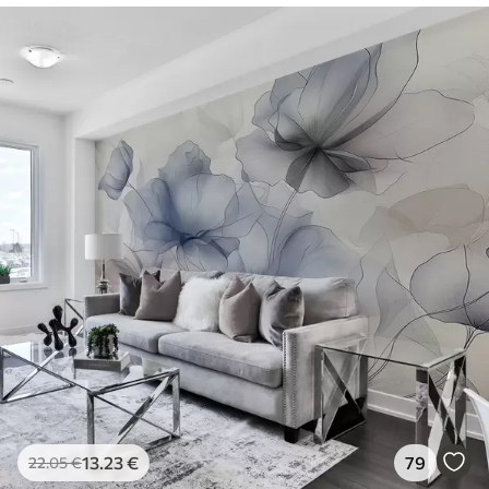
13
.23
€
79
22
.05
€