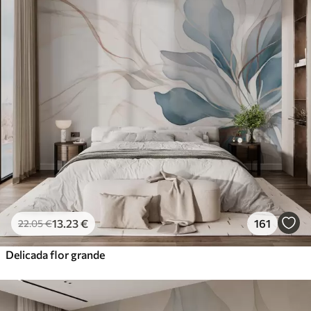
13
.23
€
161
22
.05
€
Delicada flor grande