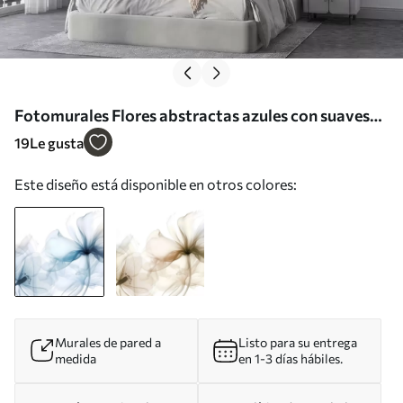
Fotomurales Flores abstractas azules con suaves
pétalos translúcidos y delicados detalles, sobre
19
Le gusta
fondo blanco Nr. w08742
Este diseño está disponible en otros colores:
Murales de pared a
Listo para su entrega
medida
en 1-3 días hábiles.