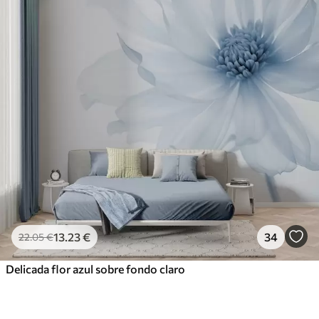
13
.23
€
34
22
.05
€
Delicada flor azul sobre fondo claro