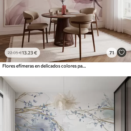
13
.23
€
71
22
.05
€
Flores efímeras en delicados colores pastel