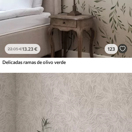
13
.23
€
123
22
.05
€
Delicadas ramas de olivo verde