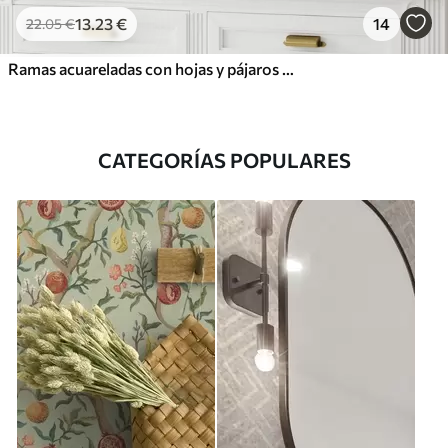
13
.23
€
14
22
.05
€
Ramas acuareladas con hojas y pájaros sobre un fondo claro
CATEGORÍAS POPULARES