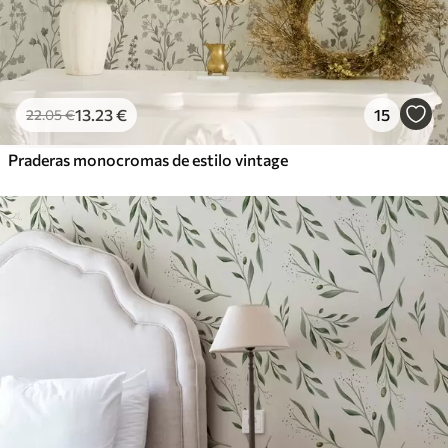
13
.23
€
15
22
.05
€
Praderas monocromas de estilo vintage