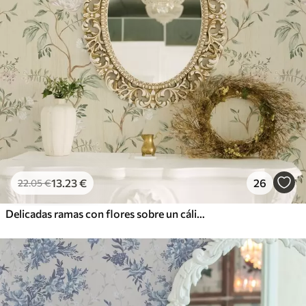
13
.23
€
26
22
.05
€
Delicadas ramas con flores sobre un cálido fondo color crema