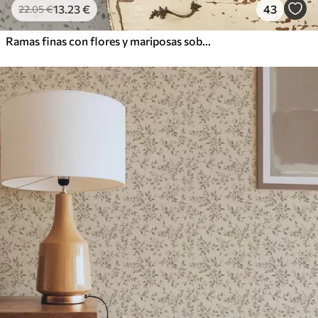
13
.23
€
43
22
.05
€
Ramas finas con flores y mariposas sobre fondo blanco