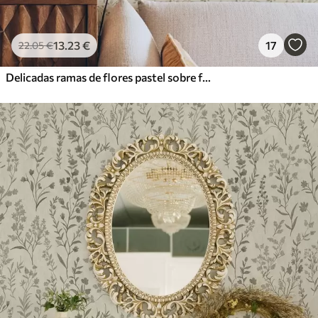
13
.23
€
17
22
.05
€
Delicadas ramas de flores pastel sobre fondo beige