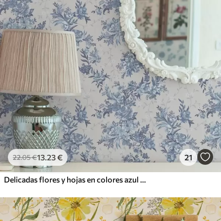
13
.23
€
21
22
.05
€
Delicadas flores y hojas en colores azul y celeste sobre fondo claro