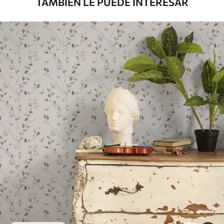
TAMBIÉN LE PUEDE INTERESAR
Premium
56
.67
34
.00
€
/m²
Vinilo Premium
65
.00
39
.00
€
/m²