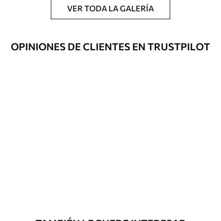
Producción
Impreso bajo pedido y entregado en
VER TODA LA GALERÍA
rollos de hasta 50 cm de ancho.
Opciones
Disponible con recubrimiento de barniz
OPINIONES DE CLIENTES EN TRUSTPILOT
adicionales
y/o adhesivo para empapelar.
Limpieza
Se puede limpiar suavemente con una
esponja suave. Los murales de pared con
recubrimiento de barniz pueden
limpiarse con agua.
Método de
Aplicación sin fisuras
aplicación
Materiales disponibles
Estándar
45
.00
27
.00
€
/m²