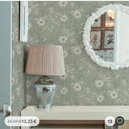
13
.23
€
13
22
.05
€