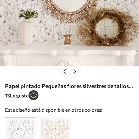
Papel pintado Pequeñas flores silvestres de tallos
finos sobre fondo claro Nr. a00003
13
Le gusta
Este diseño está disponible en otros colores: