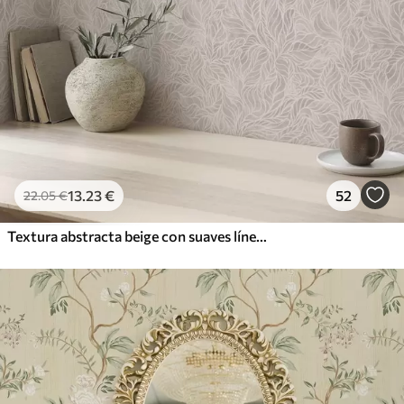
13
.23
€
52
22
.05
€
Textura abstracta beige con suaves líneas de hojas