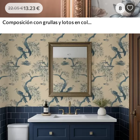
13
.23
€
8
22
.05
€
Composición con grullas y lotos en colores pastel