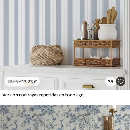
13
.23
€
35
22
.05
€
Versión con rayas repetidas en tonos grises y azules