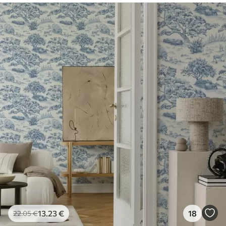
Premium
56
.67
34
.00
€
/m²
Vinilo Premium
65
.00
39
.00
€
/m²
13
.23
€
18
22
.05
€