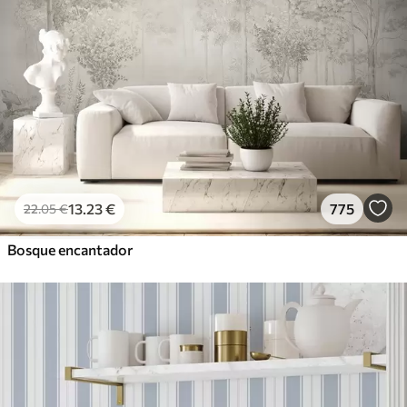
13
.23
€
775
22
.05
€
Bosque encantador