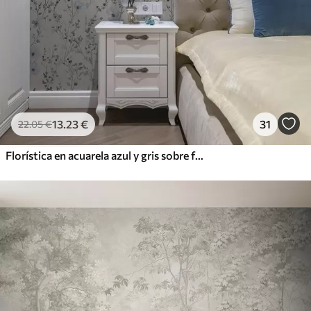
13
.23
€
31
22
.05
€
Florística en acuarela azul y gris sobre fondo neutro