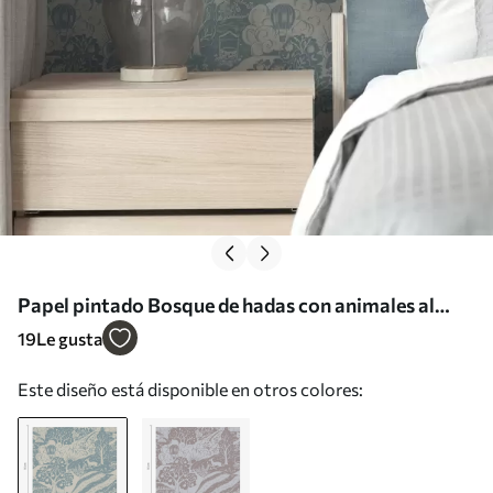
Papel pintado Bosque de hadas con animales al
estilo de la ilustración infantil Nr. a00172
19
Le gusta
Este diseño está disponible en otros colores: