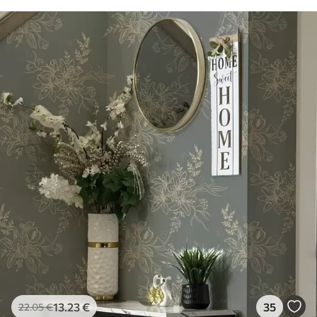
13
.23
€
35
22
.05
€