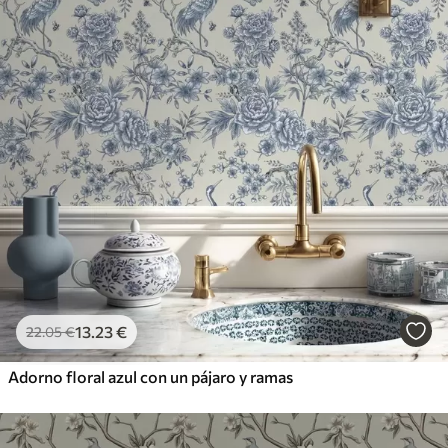
13
.23
€
22
.05
€
Adorno floral azul con un pájaro y ramas