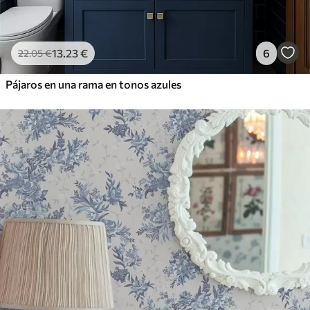
13
.23
€
6
22
.05
€
Pájaros en una rama en tonos azules