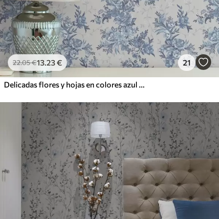
13
.23
€
21
22
.05
€
Delicadas flores y hojas en colores azul y celeste sobre fondo claro