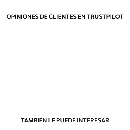
rollos de hasta 50 cm de ancho.
Opciones
Disponible con recubrimiento de barniz
OPINIONES DE CLIENTES EN TRUSTPILOT
adicionales
y/o adhesivo para empapelar.
Limpieza
Se puede limpiar suavemente con una
esponja suave. Los murales de pared con
recubrimiento de barniz pueden
limpiarse con agua.
Método de
Aplicación sin fisuras
aplicación
Materiales disponibles
Estándar
45
.00
27
.00
€
/m²
TAMBIÉN LE PUEDE INTERESAR