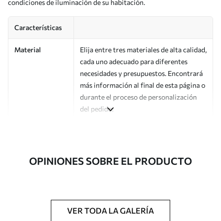
condiciones de iluminación de su habitación.
Características
Material
Elija entre tres materiales de alta calidad,
cada uno adecuado para diferentes
necesidades y presupuestos. Encontrará
más información al final de esta página o
durante el proceso de personalización
del pedido.
Autor
Estudio de diseño Uwalls
Número de
a00172
OPINIONES SOBRE EL PRODUCTO
artículo
Acabado
Semimate.
Producción
Impreso bajo pedido y entregado en
VER TODA LA GALERÍA