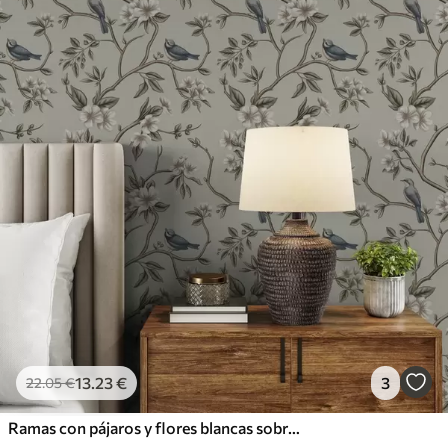
13
.23
€
3
22
.05
€
Ramas con pájaros y flores blancas sobre un fondo delicado