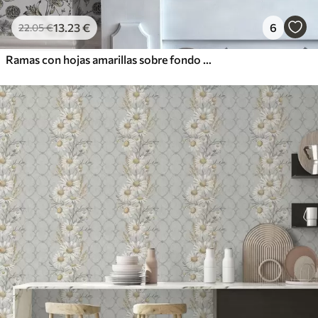
13
.23
€
6
22
.05
€
Ramas con hojas amarillas sobre fondo blanco