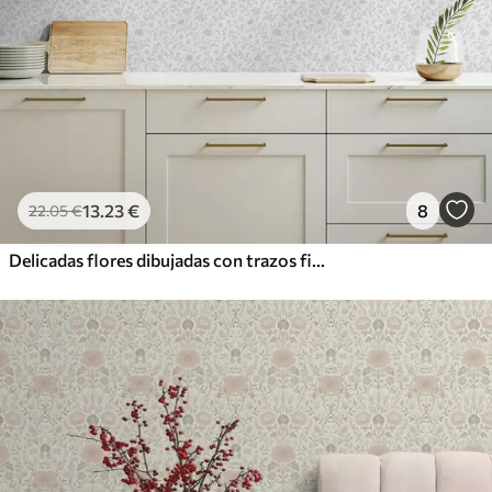
13
.23
€
8
22
.05
€
Delicadas flores dibujadas con trazos finos sobre un fondo blanco roto