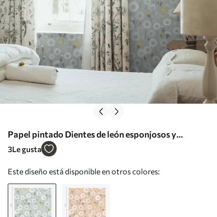
Papel pintado Dientes de león esponjosos y
semillas sobre un fondo de menta Nr. a00790
3
Le gusta
Este diseño está disponible en otros colores: