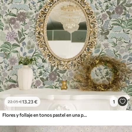
13
.23
€
1
22
.05
€
Flores y follaje en tonos pastel en una paleta de colores azul menta