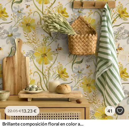
56
.67
34
.00
€
/m²
Vinilo Premium
65
.00
39
.00
€
/m²
13
.23
€
41
22
.05
€
Brillante composición floral en color amarillo