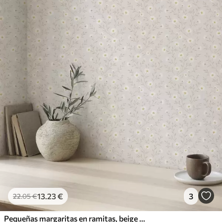
13
.23
€
3
22
.05
€
Pequeñas margaritas en ramitas, beige cálido