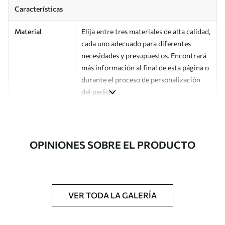
Características
Material
Elija entre tres materiales de alta calidad,
cada uno adecuado para diferentes
necesidades y presupuestos. Encontrará
más información al final de esta página o
durante el proceso de personalización
del pedido.
Autor
Estudio de diseño Uwalls
Número de
a00790
OPINIONES SOBRE EL PRODUCTO
artículo
Acabado
Semimate.
Producción
Impreso bajo pedido y entregado en
VER TODA LA GALERÍA
rollos de hasta 50 cm de ancho.