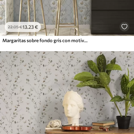
13
.23
€
22
.05
€
Margaritas sobre fondo gris con motivos geométricos