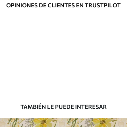
Opciones
Disponible con recubrimiento de barniz
OPINIONES DE CLIENTES EN TRUSTPILOT
adicionales
y/o adhesivo para empapelar.
Limpieza
Se puede limpiar suavemente con una
esponja suave. Los murales de pared con
recubrimiento de barniz pueden
limpiarse con agua.
Método de
Aplicación sin fisuras
aplicación
Materiales disponibles
Estándar
45
.00
27
.00
€
/m²
TAMBIÉN LE PUEDE INTERESAR
Premium