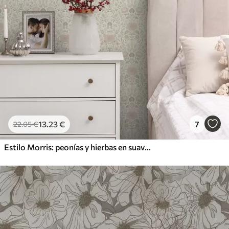
13
.23
€
7
22
.05
€
Estilo Morris: peonías y hierbas en suaves tonos beige y verdes