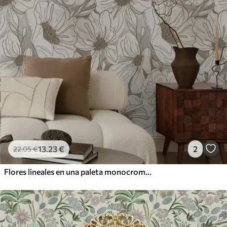
13
.23
€
2
22
.05
€
Flores lineales en una paleta monocromática de tonos beige y gris