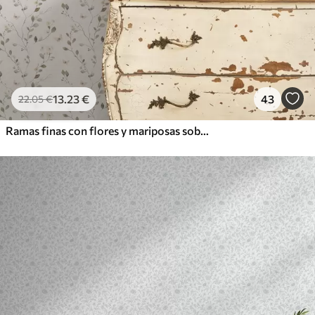
13
.23
€
43
22
.05
€
Ramas finas con flores y mariposas sobre fondo blanco