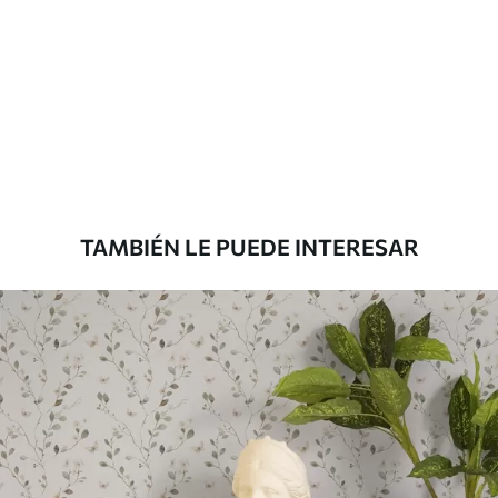
Método de
Aplicación sin fisuras
aplicación
Materiales disponibles
Estándar
45
.00
27
.00
€
/m²
TAMBIÉN LE PUEDE INTERESAR
Premium
56
.67
34
.00
€
/m²
Vinilo Premium
65
.00
39
.00
€
/m²