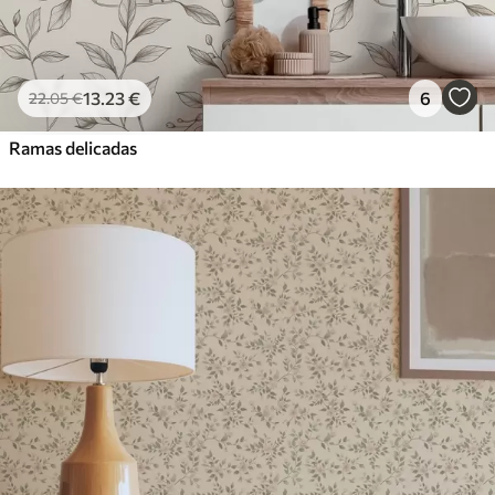
13
.23
€
6
22
.05
€
Ramas delicadas