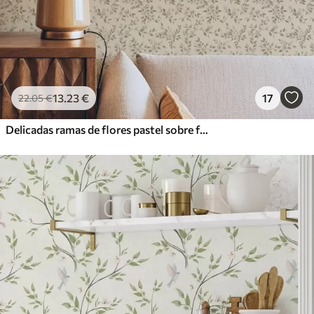
13
.23
€
17
22
.05
€
Delicadas ramas de flores pastel sobre fondo beige