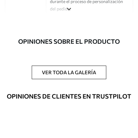
durante el proceso de personalización
del pedido.
Autor
Estudio de diseño Uwalls
Número de
a00890
OPINIONES SOBRE EL PRODUCTO
artículo
Acabado
Semimate.
Producción
Impreso bajo pedido y entregado en
VER TODA LA GALERÍA
rollos de hasta 50 cm de ancho.
Opciones
Disponible con recubrimiento de barniz
OPINIONES DE CLIENTES EN TRUSTPILOT
adicionales
y/o adhesivo para empapelar.
Limpieza
Se puede limpiar suavemente con una
esponja suave. Los murales de pared con
recubrimiento de barniz pueden
limpiarse con agua.