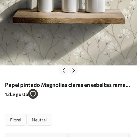
Papel pintado Magnolias claras en esbeltas ramas
beige Nr. a00890
12
Le gusta
Floral
Neutral