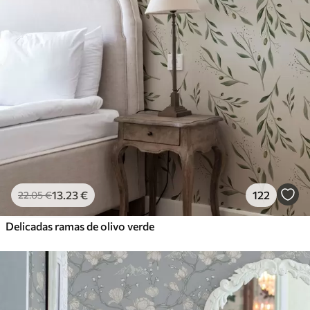
13
.23
€
122
22
.05
€
Delicadas ramas de olivo verde