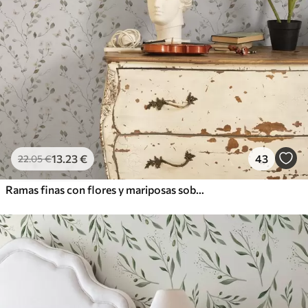
13
.23
€
43
22
.05
€
Ramas finas con flores y mariposas sobre fondo blanco