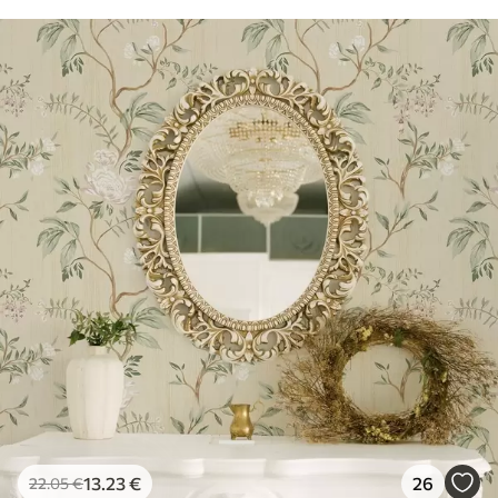
13
.23
€
26
22
.05
€