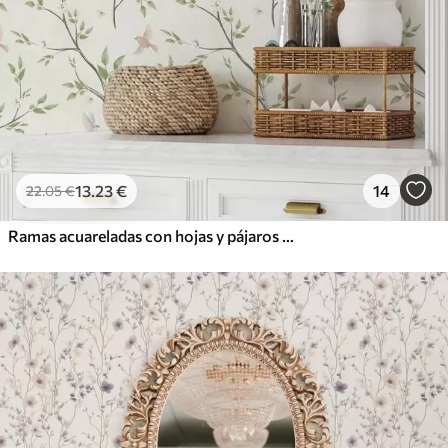
13
.23
€
14
22
.05
€
Ramas acuareladas con hojas y pájaros sobre un fondo claro