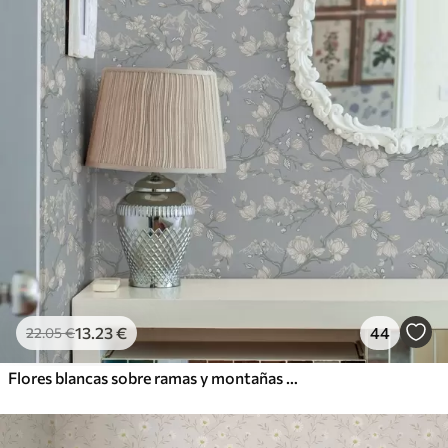
13
.23
€
44
22
.05
€
Flores blancas sobre ramas y montañas sobre fondo azul