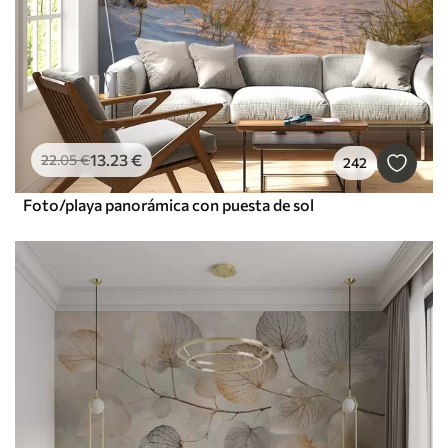
13
.23
€
22
.05
€
242
Foto/playa panorámica con puesta de sol