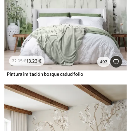
13
.23
€
22
.05
€
497
Pintura imitación bosque caducifolio