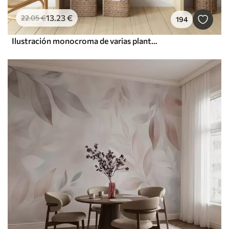
13
.23
€
22
.05
€
194
Ilustración monocroma de varias plantas y espiguillas de color beige con líneas y texturas delicadas y tenues