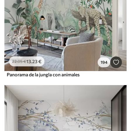
13
.23
€
22
.05
€
194
Panorama de la jungla con animales