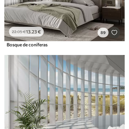
13
.23
€
22
.05
€
89
Bosque de coníferas