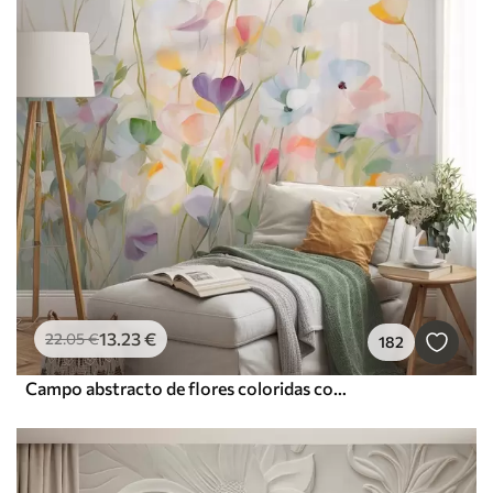
13
.23
€
22
.05
€
182
Campo abstracto de flores coloridas con tallos largos y hojas verdes, texturizado, colores pastel y claros