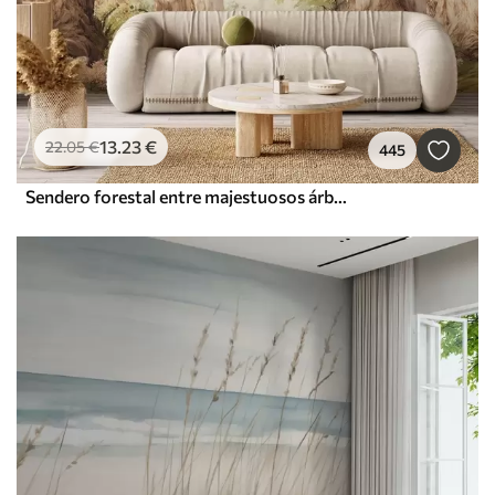
13
.23
€
22
.05
€
445
Sendero forestal entre majestuosos árboles en estilo acuarela