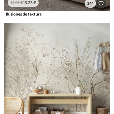
13
.23
€
22
.05
€
244
Ilusiones de textura