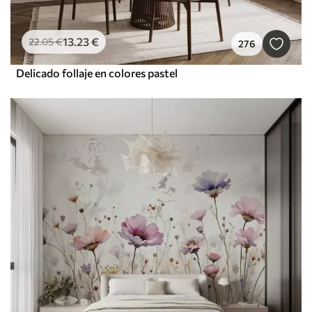
13
.23
€
22
.05
€
276
Delicado follaje en colores pastel