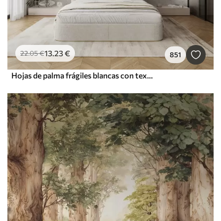
13
.23
€
22
.05
€
851
Hojas de palma frágiles blancas con textura grunge