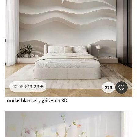
13
.23
€
22
.05
€
273
ondas blancas y grises en 3D