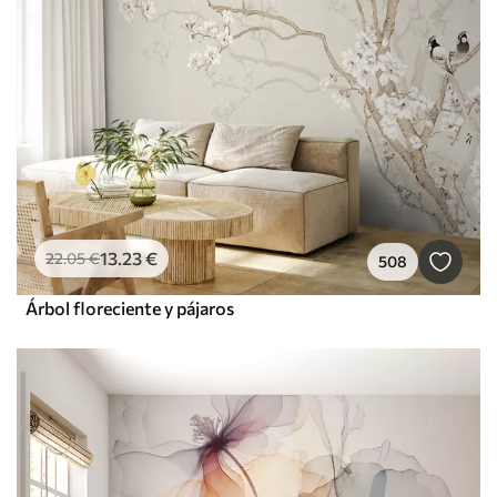
13
.23
€
22
.05
€
508
Árbol floreciente y pájaros