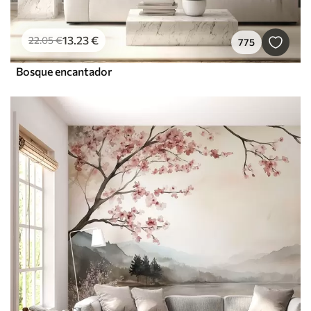
13
.23
€
22
.05
€
775
Bosque encantador