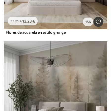
13
.23
€
22
.05
€
156
Flores de acuarela en estilo grunge