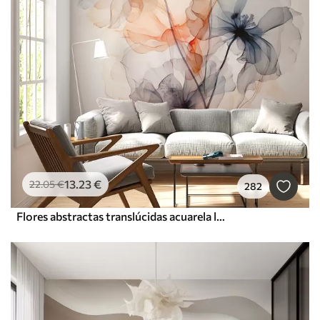
13
.23
€
22
.05
€
282
Flores abstractas translúcidas acuarela líquida