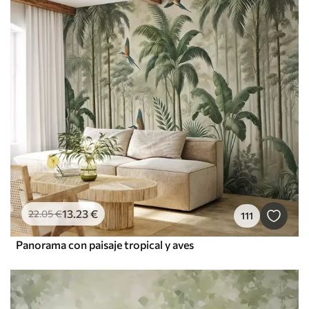
13
.23
€
22
.05
€
111
Panorama con paisaje tropical y aves