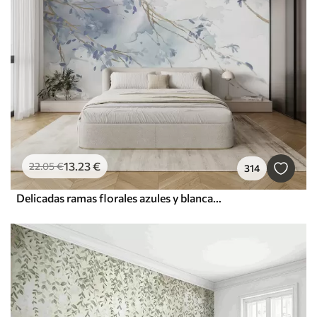
13
.23
€
22
.05
€
314
Delicadas ramas florales azules y blancas con fondo de acuarela suave y borroso