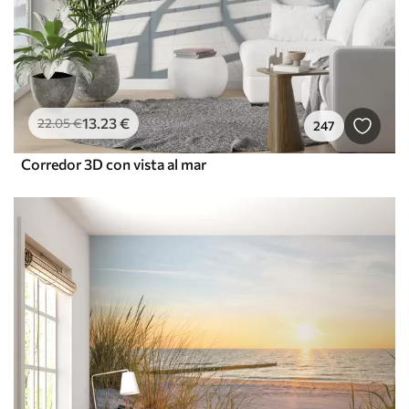
13
.23
€
22
.05
€
247
Corredor 3D con vista al mar