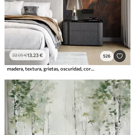
13
.23
€
22
.05
€
526
madera, textura, grietas, oscuridad, corteza, superficie