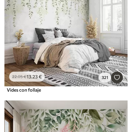
13
.23
€
22
.05
€
321
Vides con follaje