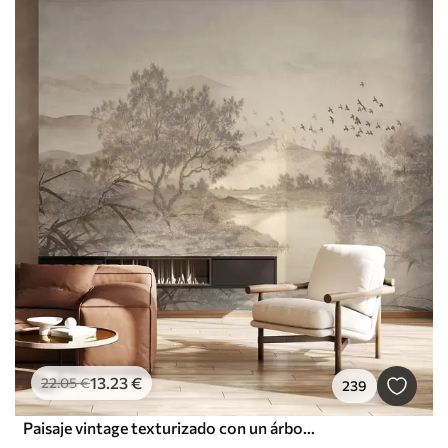
13
.23
€
22
.05
€
239
Paisaje vintage texturizado con un árbol cerca de un río y un cielo nublado, arte de la naturaleza en tonos sepia