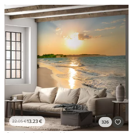
13
.23
€
22
.05
€
326