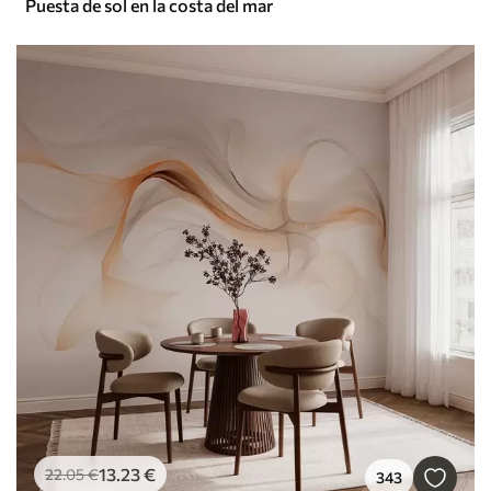
Puesta de sol en la costa del mar
13
.23
€
22
.05
€
343