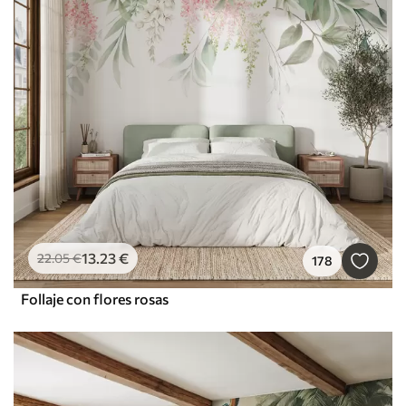
13
.23
€
22
.05
€
178
Follaje con flores rosas