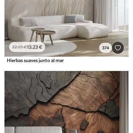
13
.23
€
22
.05
€
374
Hierbas suaves junto al mar