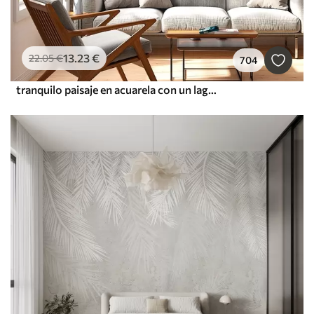
13
.23
€
22
.05
€
704
tranquilo paisaje en acuarela con un lago y un árbol en flor