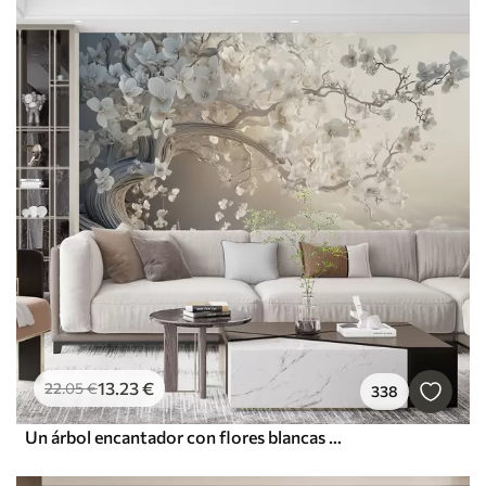
13
.23
€
22
.05
€
338
Un árbol encantador con flores blancas contra el fondo de nubes en un estilo interesante en delicados colores cálidos