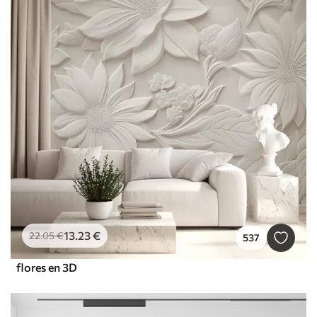
13
.23
€
22
.05
€
537
flores en 3D