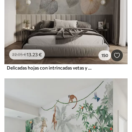
13
.23
€
22
.05
€
150
Delicadas hojas con intrincadas vetas y colores suaves y apagados sobre un fondo de textura pálida