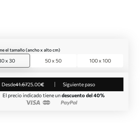
ne el tamaño (ancho x alto cm)
30 x 30
50 x 50
100 x 100
desde
41
.67
25
.00
€
Siguiente paso
El precio indicado tiene un
descuento del 40%