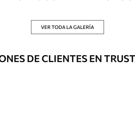
a.
VER TODA LA GALERÍA
Eco Canvas
ONES DE CLIENTES EN TRUS
Desde
39
.00
€