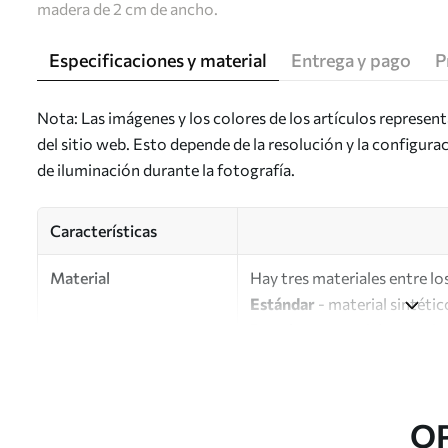
madera de 2 cm de ancho.
Especificaciones y material
Entrega y pago
P
Nota: Las imágenes y los colores de los artículos represen
del sitio web. Esto depende de la resolución y la configura
de iluminación durante la fotografía.
Características
Material
Hay tres materiales entre los
Estándar
- material sintétic
Premium
: material mate simi
Eco-Premium
: lienzo de a
Autor
UWALLS
O