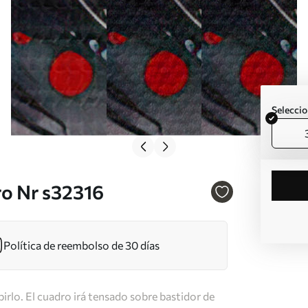
Seleccio
ro Nr s32316
Política de reembolso de 30 días
irlo. El cuadro irá tensado sobre bastidor de