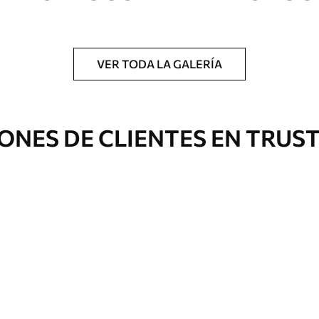
a.
VER TODA LA GALERÍA
Eco Canvas
ONES DE CLIENTES EN TRUS
Desde
39
.00
€