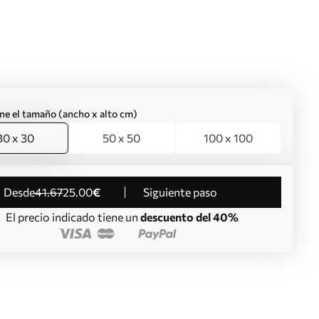
ne el tamaño (ancho x alto cm)
30 x 30
50 x 50
100 x 100
desde
41
.67
25
.00
€
Siguiente paso
El precio indicado tiene un
descuento del 40%