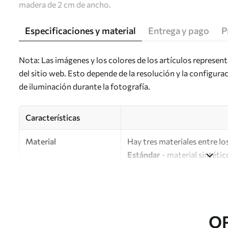
madera de 2 cm de ancho.
Especificaciones y material
Entrega y pago
P
Nota: Las imágenes y los colores de los artículos represen
del sitio web. Esto depende de la resolución y la configura
de iluminación durante la fotografía.
Características
Material
Hay tres materiales entre los
Estándar
- material sintétic
Premium
: material mate simi
Eco-Premium
: lienzo de a
Autor
UWALLS
O