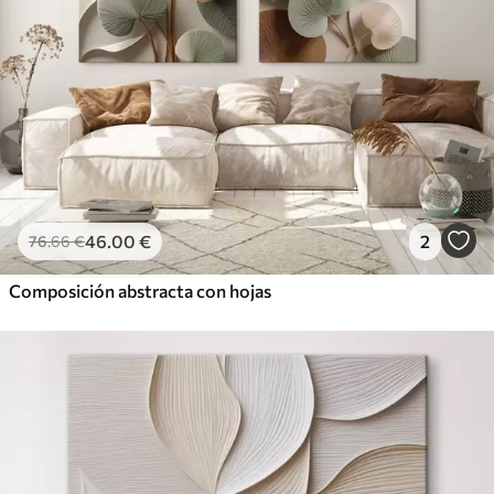
46
.00
€
2
76
.66
€
Composición abstracta con hojas