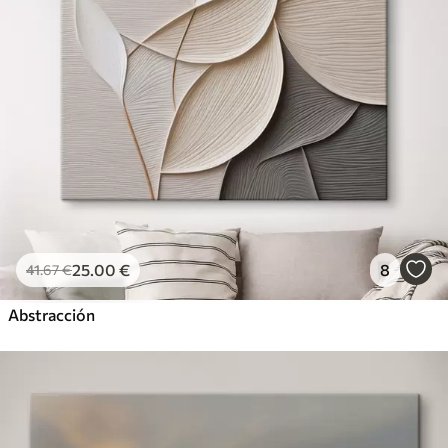
25
.00
€
8
41
.67
€
Abstracción