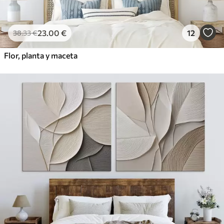
23
.00
€
12
38
.33
€
Flor, planta y maceta