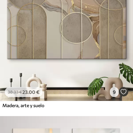
23
.00
€
9
38
.33
€
Madera, arte y suelo