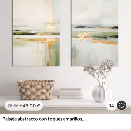
46
.00
€
14
76
.66
€
Paisaje abstracto con toques amarillos, una composición minimalista de tierra, agua y cielo, con colores apagados