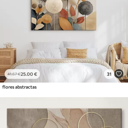
25
.00
€
31
41
.67
€
flores abstractas