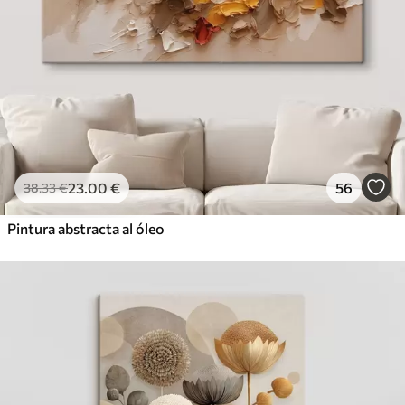
23
.00
€
56
38
.33
€
Pintura abstracta al óleo