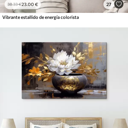
23
.00
€
27
38
.33
€
Vibrante estallido de energía colorista