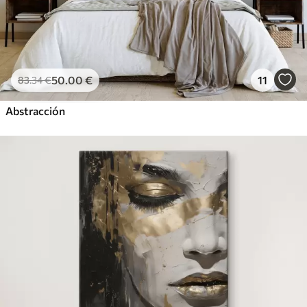
50
.00
€
11
83
.34
€
Abstracción