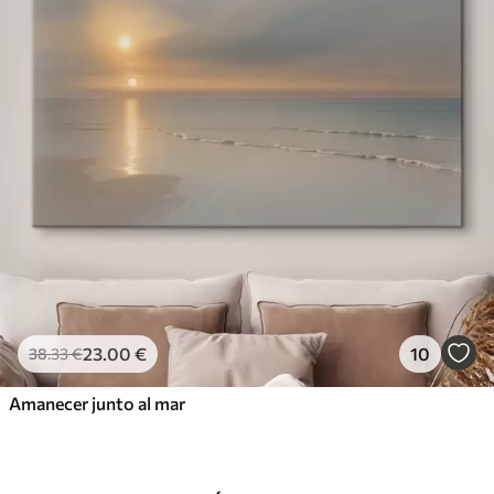
23
.00
€
10
38
.33
€
Amanecer junto al mar