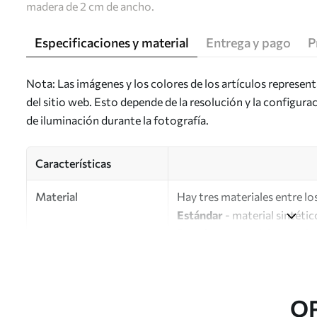
madera de 2 cm de ancho.
Especificaciones y material
Entrega y pago
P
Nota: Las imágenes y los colores de los artículos represen
del sitio web. Esto depende de la resolución y la configura
de iluminación durante la fotografía.
Características
Material
Hay tres materiales entre los
Estándar
- material sintétic
Premium
: material mate simi
Eco-Premium
: lienzo de a
Autor
UWALLS
O