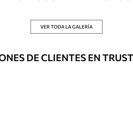
a.
VER TODA LA GALERÍA
Eco Canvas
ONES DE CLIENTES EN TRUS
Desde
36
.00
€