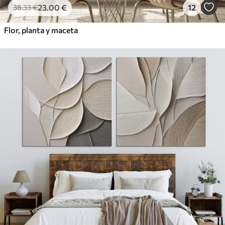
23
.00
€
12
38
.33
€
Flor, planta y maceta