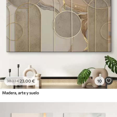
23
.00
€
10
38
.33
€
Madera, arte y suelo