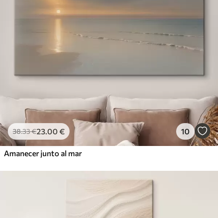
23
.00
€
10
38
.33
€
Amanecer junto al mar