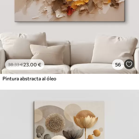
23
.00
€
56
38
.33
€
Pintura abstracta al óleo