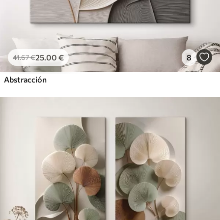
25
.00
€
8
41
.67
€
Abstracción