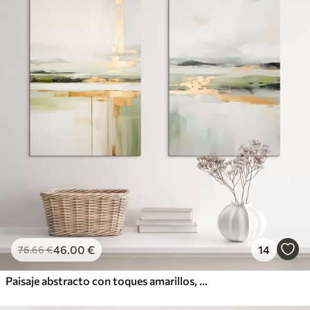
46
.00
€
14
76
.66
€
Paisaje abstracto con toques amarillos, una composición minimalista de tierra, agua y cielo, con colores apagados