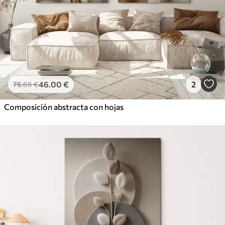
46
.00
€
2
76
.66
€
Composición abstracta con hojas