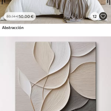
50
.00
€
12
83
.34
€
Abstracción