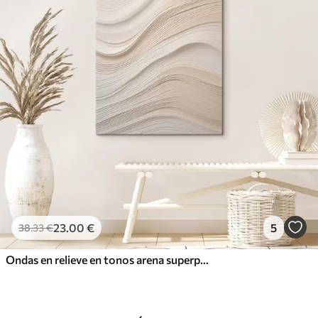
23
.00
€
5
38
.33
€
Ondas en relieve en tonos arena superpuestos, textura suave