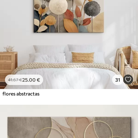
25
.00
€
31
41
.67
€
flores abstractas