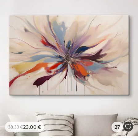
23
.00
€
27
38
.33
€