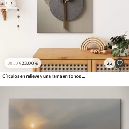
23
.00
€
26
38
.33
€
Círculos en relieve y una rama en tonos neutros cálidos