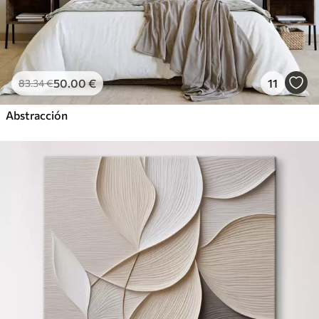
50
.00
€
11
83
.34
€
Abstracción