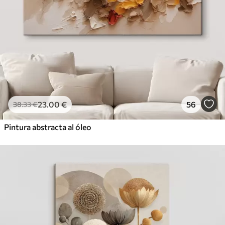
23
.00
€
56
38
.33
€
Pintura abstracta al óleo