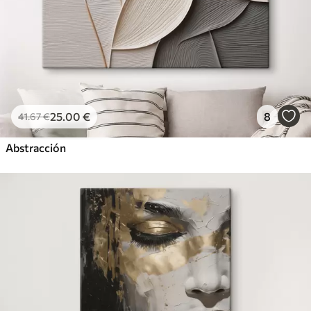
25
.00
€
8
41
.67
€
Abstracción