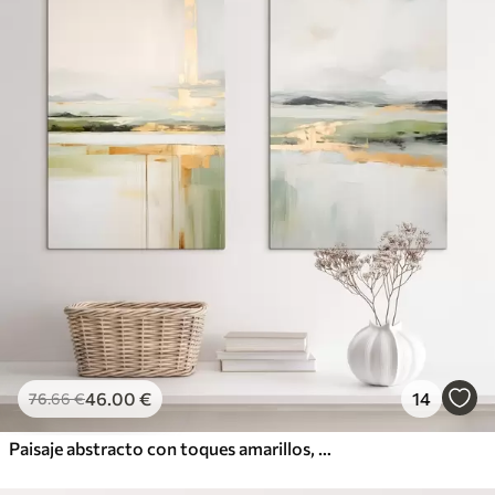
46
.00
€
14
76
.66
€
Paisaje abstracto con toques amarillos, una composición minimalista de tierra, agua y cielo, con colores apagados