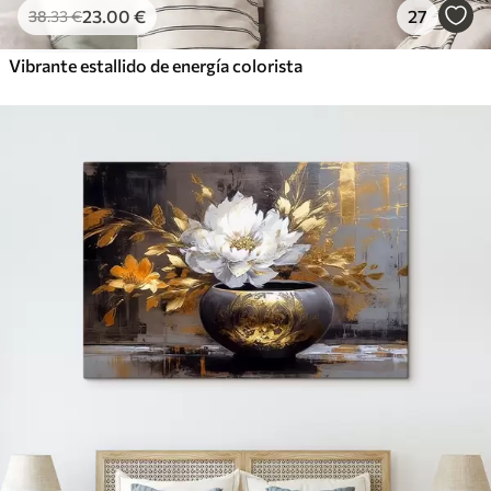
23
.00
€
27
38
.33
€
Vibrante estallido de energía colorista