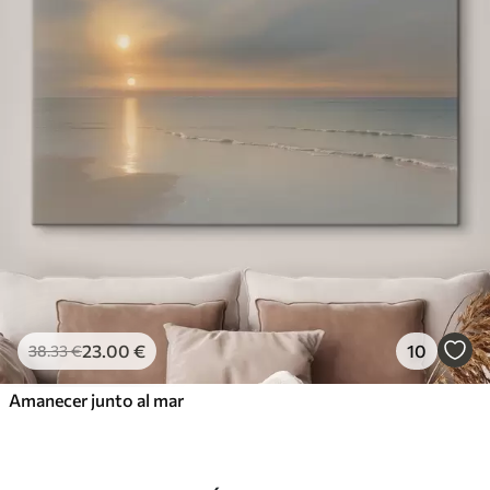
23
.00
€
10
38
.33
€
Amanecer junto al mar