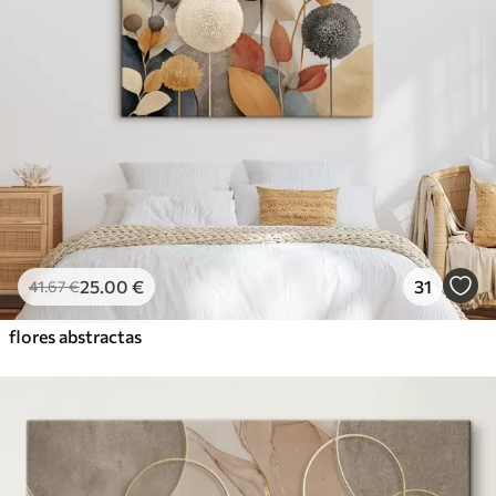
25
.00
€
31
41
.67
€
flores abstractas