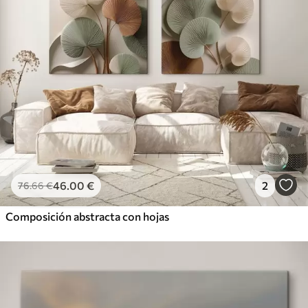
46
.00
€
2
76
.66
€
Composición abstracta con hojas