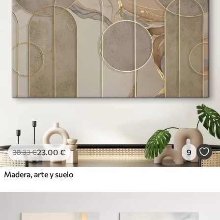
23
.00
€
9
38
.33
€
Madera, arte y suelo