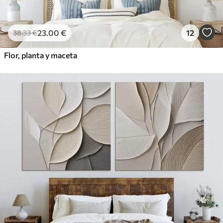
23
.00
€
12
38
.33
€
Flor, planta y maceta