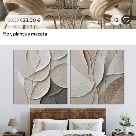
23
.00
€
12
38
.33
€
Flor, planta y maceta