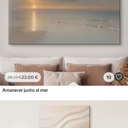
23
.00
€
10
38
.33
€
Amanecer junto al mar