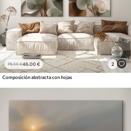
46
.00
€
2
76
.66
€
Composición abstracta con hojas