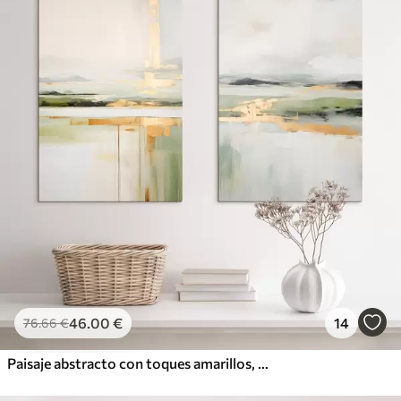
46
.00
€
14
76
.66
€
Paisaje abstracto con toques amarillos, una composición minimalista de tierra, agua y cielo, con colores apagados