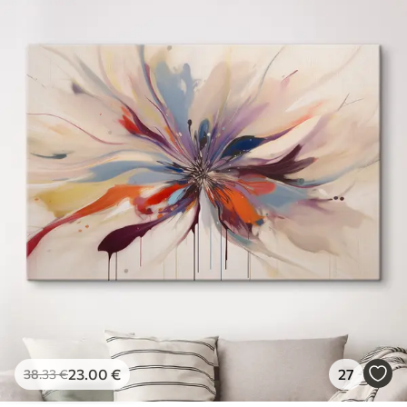
23
.00
€
27
38
.33
€