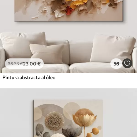
23
.00
€
56
38
.33
€
Pintura abstracta al óleo