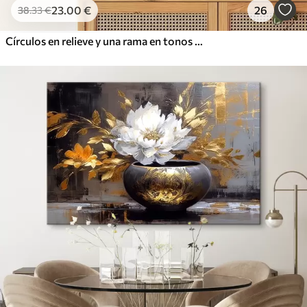
23
.00
€
26
38
.33
€
Círculos en relieve y una rama en tonos neutros cálidos