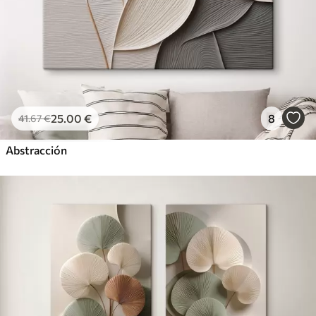
25
.00
€
8
41
.67
€
Abstracción