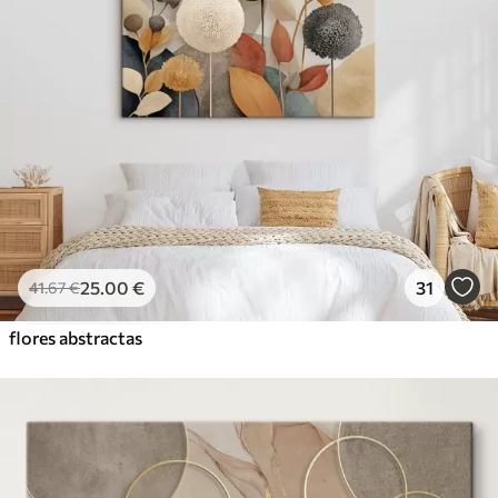
25
.00
€
31
41
.67
€
flores abstractas