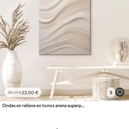
23
.00
€
5
38
.33
€
Ondas en relieve en tonos arena superpuestos, textura suave