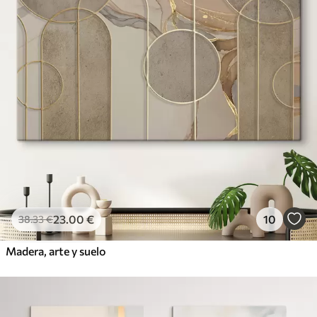
23
.00
€
10
38
.33
€
Madera, arte y suelo