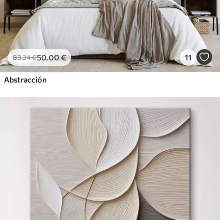
50
.00
€
11
83
.34
€
Abstracción