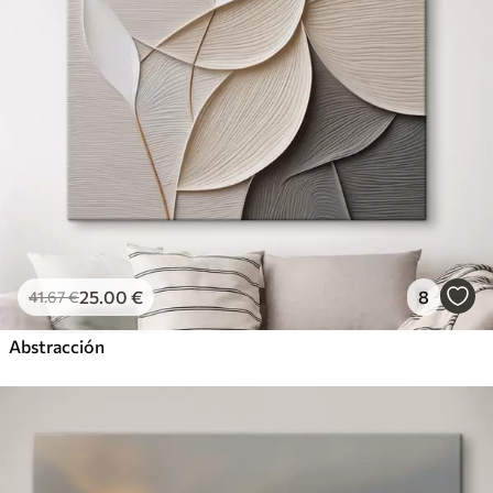
25
.00
€
8
41
.67
€
Abstracción