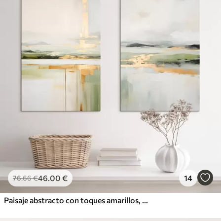
46
.00
€
14
76
.66
€
Paisaje abstracto con toques amarillos, una composición minimalista de tierra, agua y cielo, con colores apagados