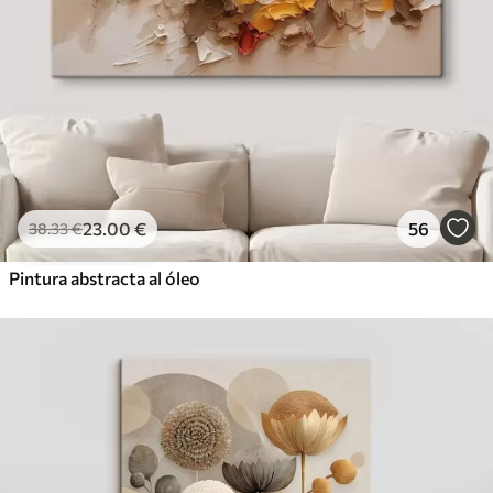
23
.00
€
56
38
.33
€
Pintura abstracta al óleo