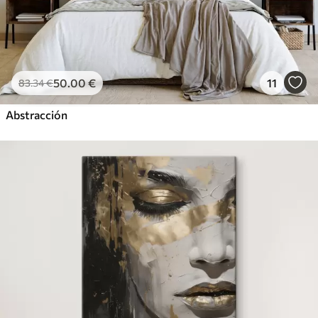
50
.00
€
11
83
.34
€
Abstracción