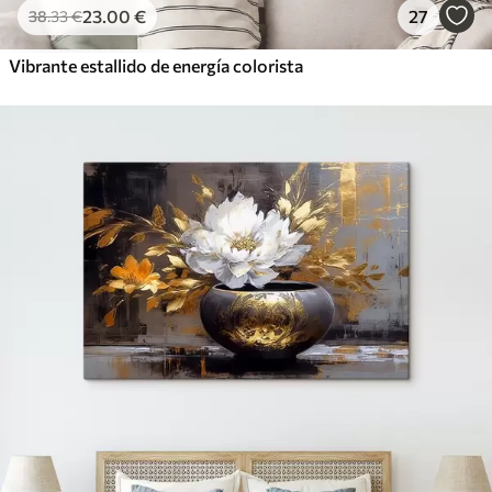
23
.00
€
27
38
.33
€
Vibrante estallido de energía colorista