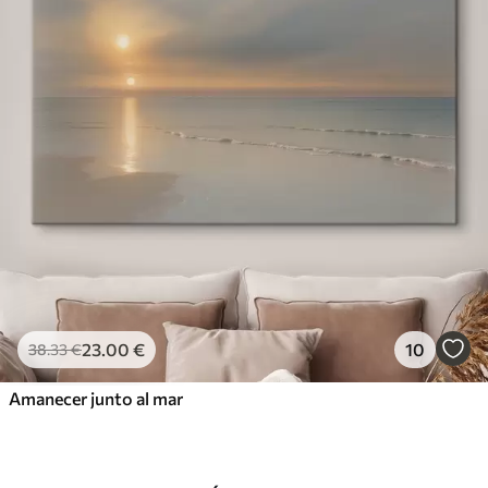
23
.00
€
10
38
.33
€
Amanecer junto al mar