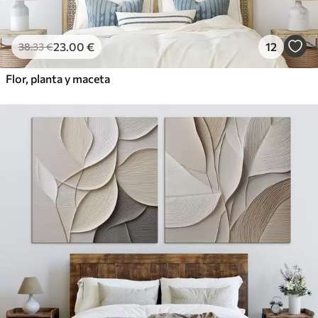
23
.00
€
12
38
.33
€
Flor, planta y maceta