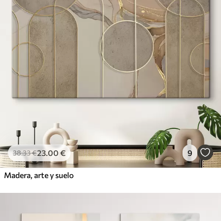
23
.00
€
9
38
.33
€
Madera, arte y suelo