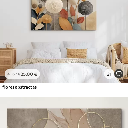
25
.00
€
31
41
.67
€
flores abstractas