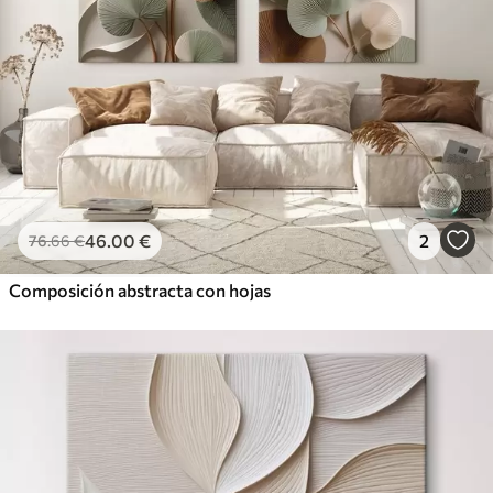
46
.00
€
2
76
.66
€
Composición abstracta con hojas