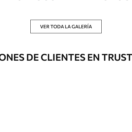
a.
VER TODA LA GALERÍA
Eco Canvas
ONES DE CLIENTES EN TRUS
Desde
36
.00
€