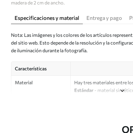
madera de 2 cm de ancho.
Especificaciones y material
Entrega y pago
P
Nota: Las imágenes y los colores de los artículos represen
del sitio web. Esto depende de la resolución y la configura
de iluminación durante la fotografía.
Características
Material
Hay tres materiales entre los
Estándar
- material sintétic
Premium
: material mate simi
Eco-Premium
: lienzo de a
Autor
UWALLS
O