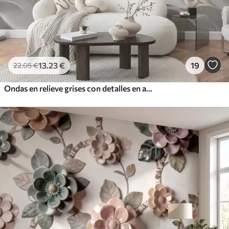
13
.23
€
19
22
.05
€
Ondas en relieve grises con detalles en amarillo