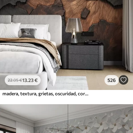
13
.23
€
526
22
.05
€
madera, textura, grietas, oscuridad, corteza, superficie