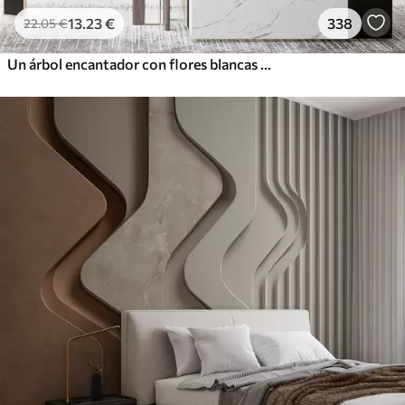
13
.23
€
338
22
.05
€
Un árbol encantador con flores blancas contra el fondo de nubes en un estilo interesante en delicados colores cálidos