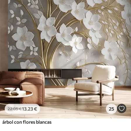
13
.23
€
25
22
.05
€
árbol con flores blancas