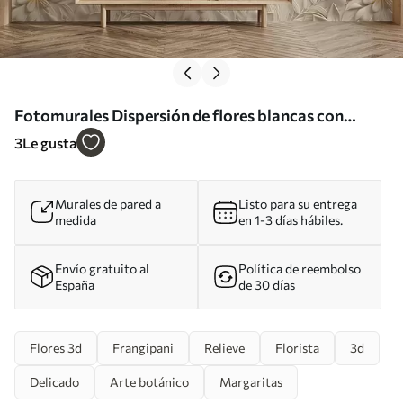
Fotomurales Dispersión de flores blancas con
efecto 3D Nr. u95251
3
Le gusta
Murales de pared a
Listo para su entrega
medida
en 1-3 días hábiles.
Envío gratuito al
Política de reembolso
España
de 30 días
Flores 3d
Frangipani
Relieve
Florista
3d
Delicado
Arte botánico
Margaritas