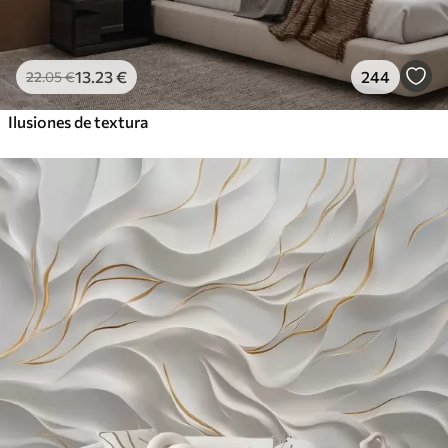
13
.23
€
244
22
.05
€
Ilusiones de textura