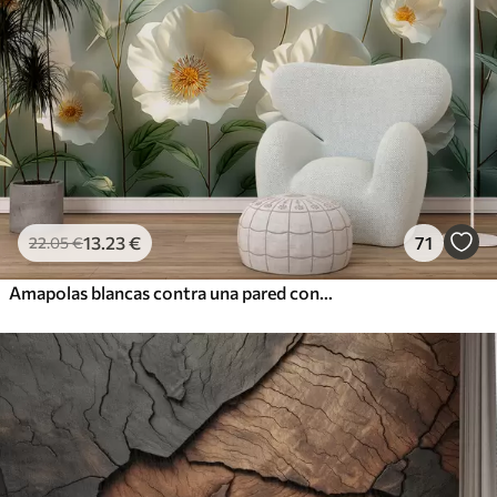
13
.23
€
71
22
.05
€
Amapolas blancas contra una pared con luz solar y efecto 3D