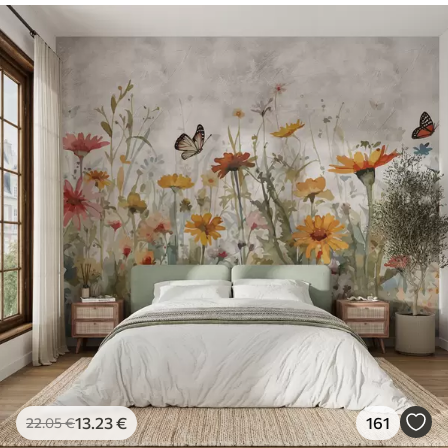
13
.23
€
161
22
.05
€