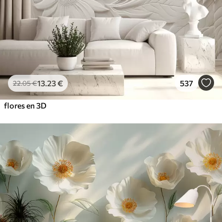
13
.23
€
537
22
.05
€
flores en 3D