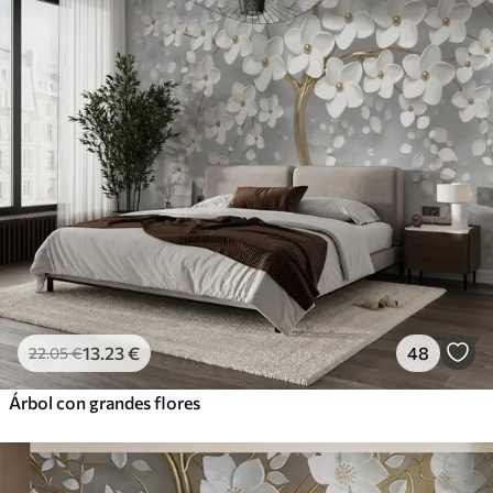
13
.23
€
48
22
.05
€
Árbol con grandes flores