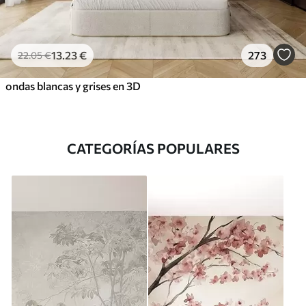
13
.23
€
273
22
.05
€
ondas blancas y grises en 3D
CATEGORÍAS POPULARES