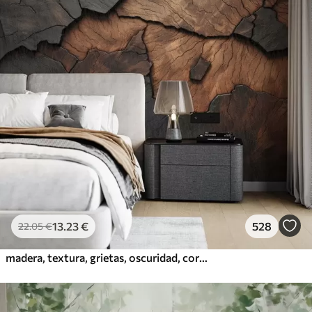
13
.23
€
528
22
.05
€
madera, textura, grietas, oscuridad, corteza, superficie