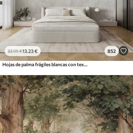
13
.23
€
852
22
.05
€
Hojas de palma frágiles blancas con textura grunge