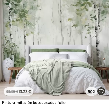
13
.23
€
502
22
.05
€
Pintura imitación bosque caducifolio