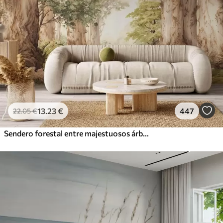
13
.23
€
447
22
.05
€
Sendero forestal entre majestuosos árboles en estilo acuarela