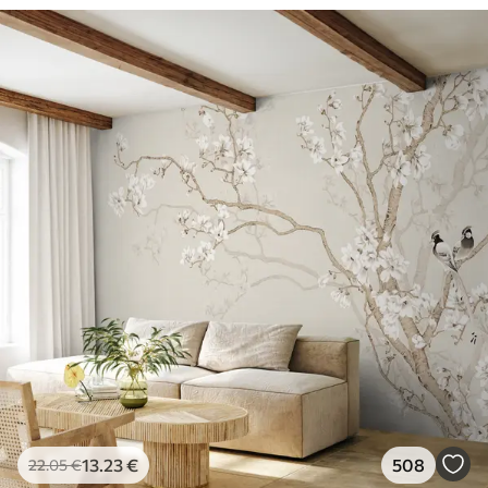
13
.23
€
508
22
.05
€