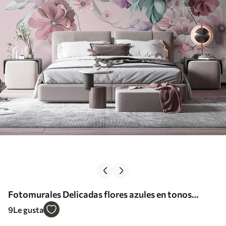
Fotomurales Delicadas flores azules en tonos
rosados Nr. u59900v1
9
Le gusta