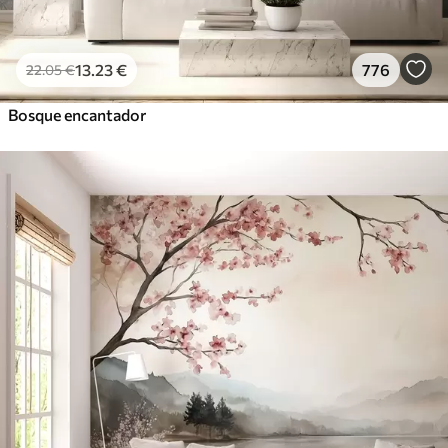
13
.23
€
776
22
.05
€
Bosque encantador