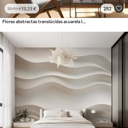
13
.23
€
282
22
.05
€
Flores abstractas translúcidas acuarela líquida