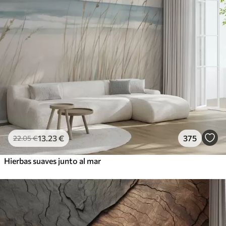
13
.23
€
375
22
.05
€
Hierbas suaves junto al mar