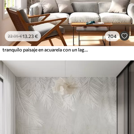
13
.23
€
704
22
.05
€
tranquilo paisaje en acuarela con un lago y un árbol en flor