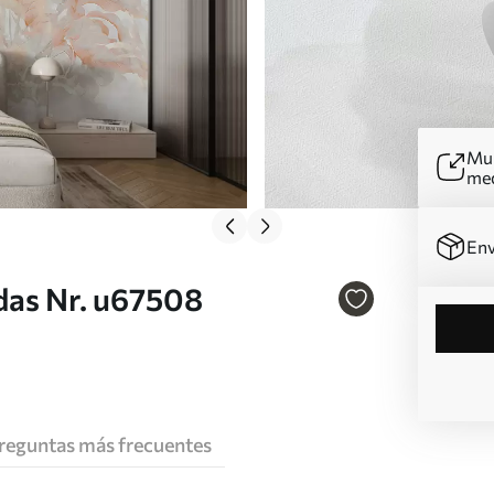
Mur
me
Env
as Nr. u67508
reguntas más frecuentes