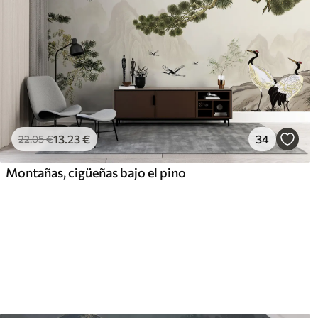
13
.23
€
34
22
.05
€
Montañas, cigüeñas bajo el pino