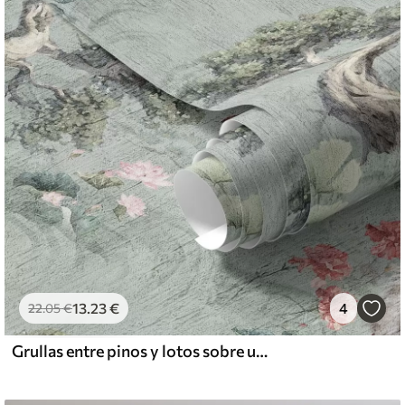
13
.23
€
4
22
.05
€
Grullas entre pinos y lotos sobre un tranquilo fondo verde