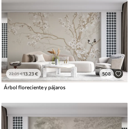
13
.23
€
508
22
.05
€
Árbol floreciente y pájaros