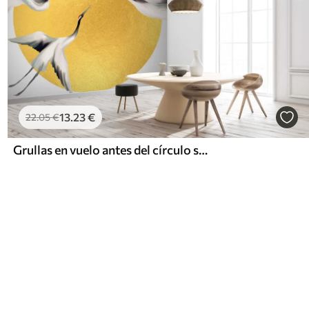
13
.23
€
22
.05
€
Grullas en vuelo antes del círculo solar