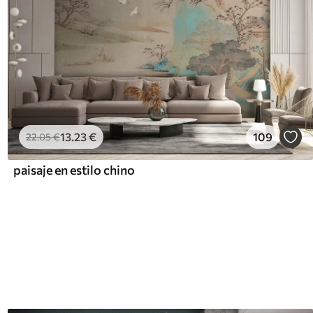
13
.23
€
109
22
.05
€
paisaje en estilo chino