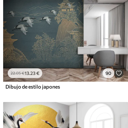
13
.23
€
90
22
.05
€
Dibujo de estilo japones