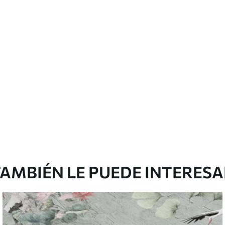
emium
67
34
.00
€
/m²
l and Stick
65
48
.99
€
/m²
AMBIÉN LE PUEDE INTERES