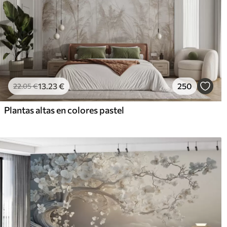
13
.23
€
250
22
.05
€
Plantas altas en colores pastel