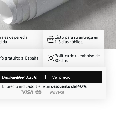
ales de pared a
Listo para su entrega en
dida
1-3 días hábiles.
Política de reembolso de
ío gratuito al España
30 días
desde
22
.05
13
.23
€
Ver precio
El precio indicado tiene un
descuento del 40%