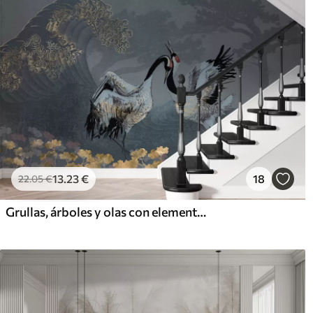
13
.23
€
18
22
.05
€
Grullas, árboles y olas con elementos de estilo chino