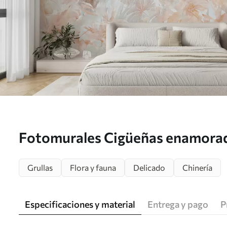
Fotomurales Cigüeñas enamorad
Grullas
Flora y fauna
Delicado
Chinería
Especificaciones y material
Entrega y pago
P