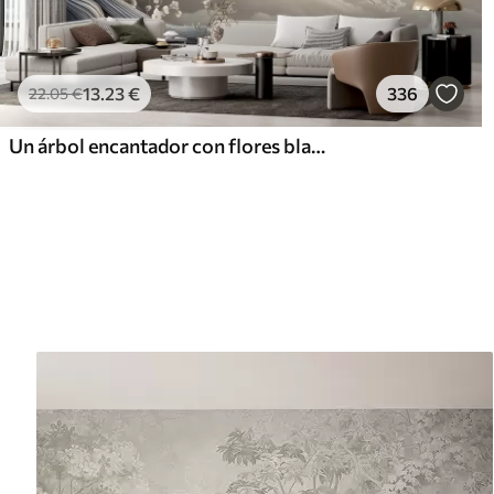
13
.23
€
336
22
.05
€
Un árbol encantador con flores blancas contra el fondo de nubes en un estilo interesante en delicados colores cálidos