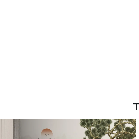
Método de aplicación
Aplicación sin fisuras
Materiales disponibles
Estándar
Pr
45
.00
56
.
27
.00
€
/m²
Vinilo Premium
Pee
65
.00
81
.
39
.00
€
/m²
T