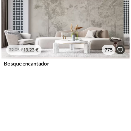
13
.23
€
775
22
.05
€
Bosque encantador