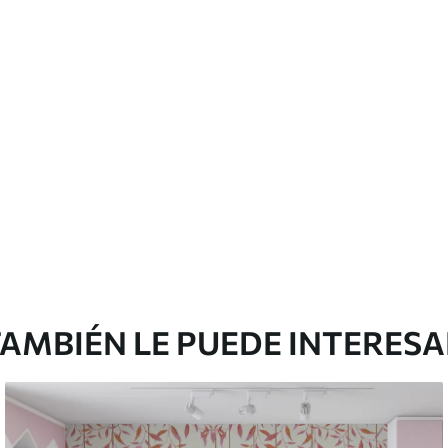
emium
67
34
.00
€
/m²
l and Stick
65
48
.99
€
/m²
AMBIÉN LE PUEDE INTERES