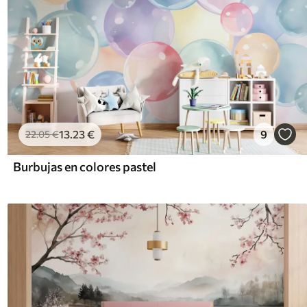
13
.23
€
9
22
.05
€
Burbujas en colores pastel