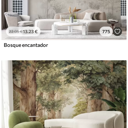
13
.23
€
775
22
.05
€
Bosque encantador