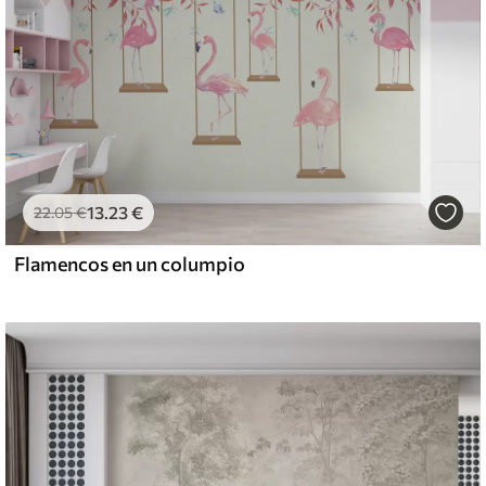
13
.23
€
22
.05
€
Flamencos en un columpio