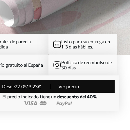
ales de pared a
Listo para su entrega en
dida
1-3 días hábiles.
Política de reembolso de
ío gratuito al España
30 días
desde
22
.05
13
.23
€
Ver precio
El precio indicado tiene un
descuento del 40%