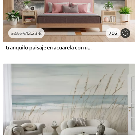
13
.23
€
702
22
.05
€
tranquilo paisaje en acuarela con un lago y un árbol en flor