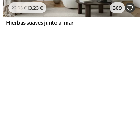
13
.23
€
369
22
.05
€
Hierbas suaves junto al mar