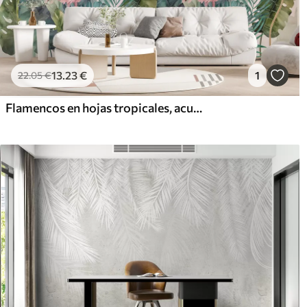
13
.23
€
1
22
.05
€
Flamencos en hojas tropicales, acuarela, colores rosa y verde