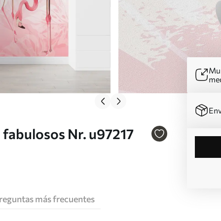
Mur
me
Env
​fabulosos Nr. u97217
reguntas más frecuentes