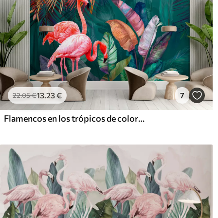
13
.23
€
7
22
.05
€
Flamencos en los trópicos de colores