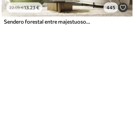
13
.23
€
445
22
.05
€
Sendero forestal entre majestuosos árboles en estilo acuarela