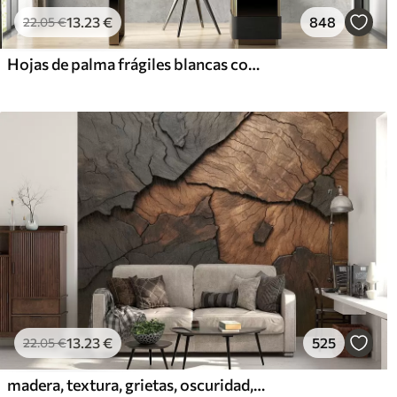
13
.23
€
848
22
.05
€
Hojas de palma frágiles blancas con textura grunge
13
.23
€
525
22
.05
€
madera, textura, grietas, oscuridad, corteza, superficie