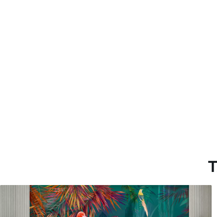
Método de aplicación
Aplicación sin fisuras
Materiales disponibles
Estándar
Pr
45
.00
56
.
27
.00
€
/m²
Vinilo Premium
Pee
65
.00
81
.
39
.00
€
/m²
T