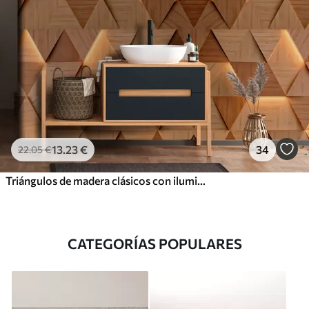
13
.23
€
34
22
.05
€
Triángulos de madera clásicos con iluminación 3D
CATEGORÍAS POPULARES