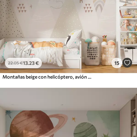
13
.23
€
15
22
.05
€
Montañas beige con helicóptero, avión y animales