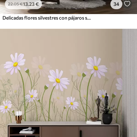
13
.23
€
34
22
.05
€
Delicadas flores silvestres con pájaros sobre fondo beige