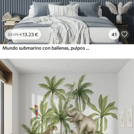
13
.23
€
41
22
.05
€
Mundo submarino con ballenas, pulpos y tortugas