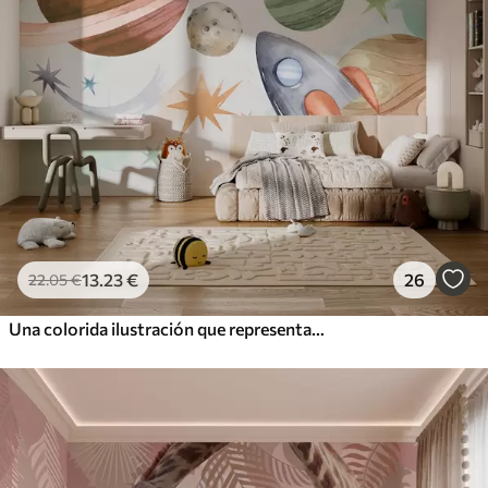
13
.23
€
26
22
.05
€
Una colorida ilustración que representa varios planetas y acuarela espacial