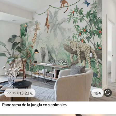
13
.23
€
194
22
.05
€
Panorama de la jungla con animales