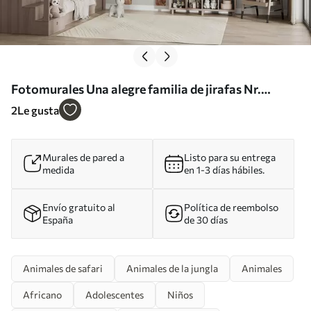
Fotomurales Una alegre familia de jirafas Nr.
u98525
2
Le gusta
Murales de pared a
Listo para su entrega
medida
en 1-3 días hábiles.
Envío gratuito al
Política de reembolso
España
de 30 días
Animales de safari
Animales de la jungla
Animales
Africano
Adolescentes
Niños