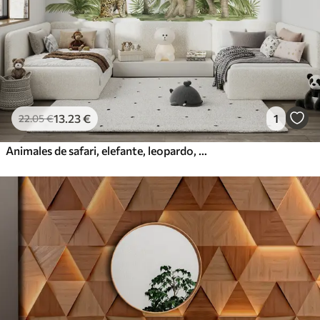
13
.23
€
1
22
.05
€
Animales de safari, elefante, leopardo, mono, palmeras, dibujo a lápiz, loros