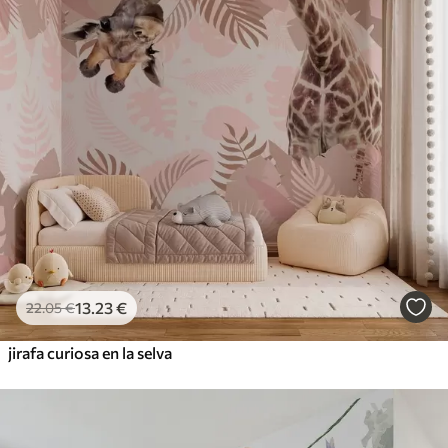
13
.23
€
22
.05
€
jirafa curiosa en la selva