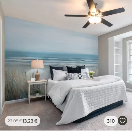
13
.23
€
310
22
.05
€