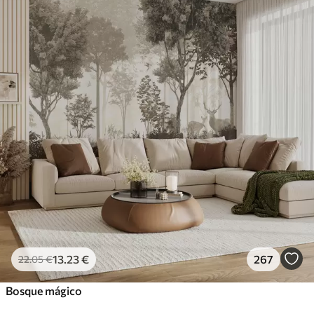
13
.23
€
267
22
.05
€
Bosque mágico