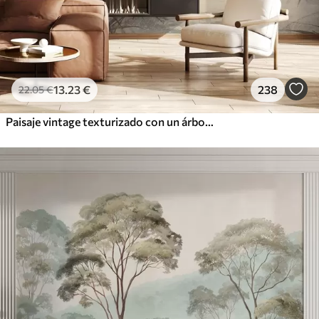
13
.23
€
238
22
.05
€
Paisaje vintage texturizado con un árbol cerca de un río y un cielo nublado, arte de la naturaleza en tonos sepia