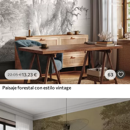
13
.23
€
63
22
.05
€
Paisaje forestal con estilo vintage