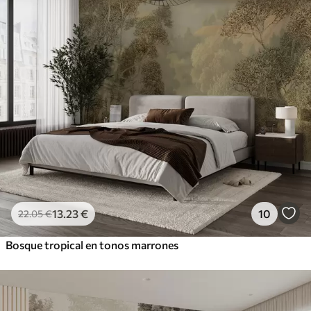
13
.23
€
10
22
.05
€
Bosque tropical en tonos marrones