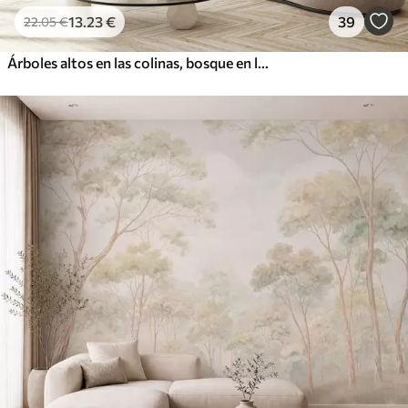
13
.23
€
39
22
.05
€
Árboles altos en las colinas, bosque en la niebla