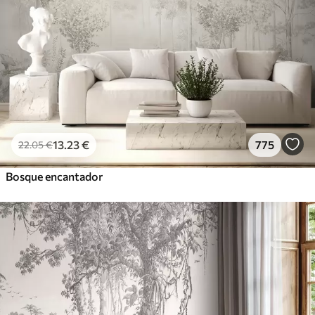
13
.23
€
775
22
.05
€
Bosque encantador