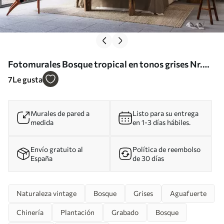
Fotomurales Bosque tropical en tonos grises Nr.
u97396
7
Le gusta
Murales de pared a
Listo para su entrega
medida
en 1-3 días hábiles.
Envío gratuito al
Política de reembolso
España
de 30 días
Naturaleza vintage
Bosque
Grises
Aguafuerte
Chinería
Plantación
Grabado
Bosque