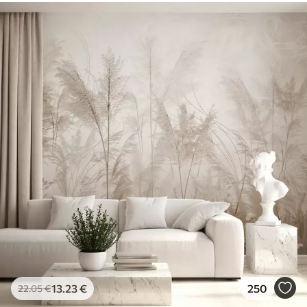
13
.23
€
250
22
.05
€