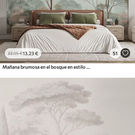
13
.23
€
51
22
.05
€
Mañana brumosa en el bosque en estilo acuarela