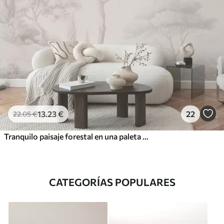
13
.23
€
22
22
.05
€
Tranquilo paisaje forestal en una paleta de colores beige.
CATEGORÍAS POPULARES