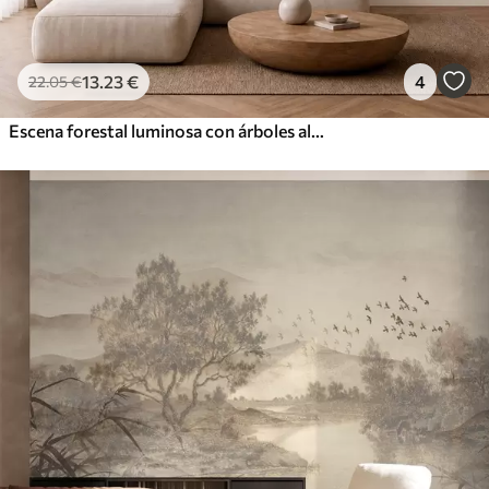
13
.23
€
4
22
.05
€
Escena forestal luminosa con árboles altos