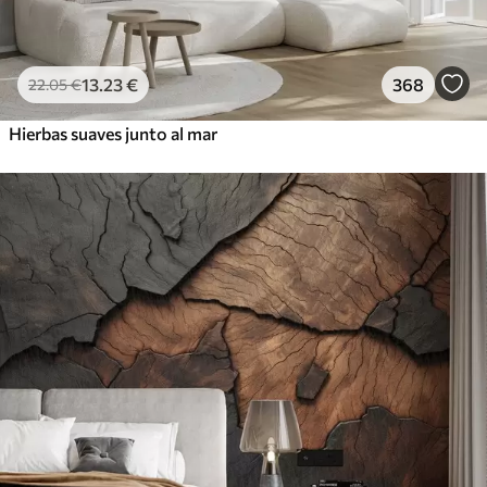
13
.23
€
368
22
.05
€
Hierbas suaves junto al mar