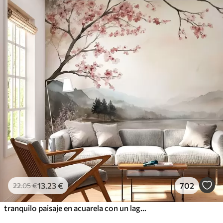
13
.23
€
702
22
.05
€
tranquilo paisaje en acuarela con un lago y un árbol en flor