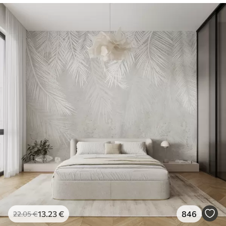
13
.23
€
846
22
.05
€