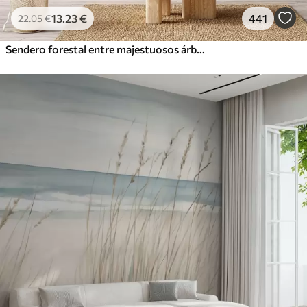
13
.23
€
441
22
.05
€
Sendero forestal entre majestuosos árboles en estilo acuarela