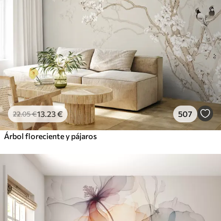
13
.23
€
507
22
.05
€
Árbol floreciente y pájaros