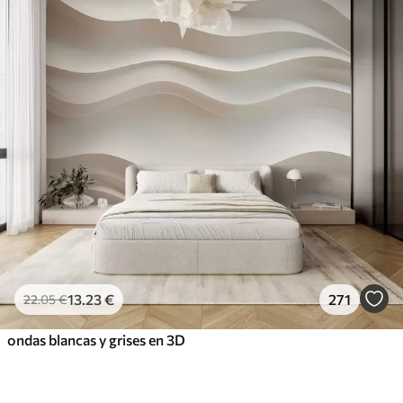
13
.23
€
271
22
.05
€
ondas blancas y grises en 3D