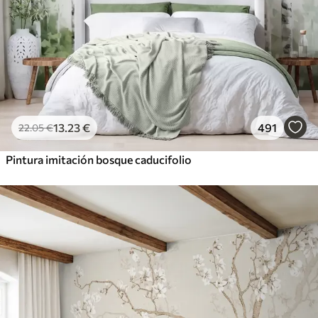
13
.23
€
491
22
.05
€
Pintura imitación bosque caducifolio