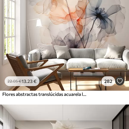
13
.23
€
282
22
.05
€
Flores abstractas translúcidas acuarela líquida