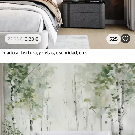
13
.23
€
525
22
.05
€
madera, textura, grietas, oscuridad, corteza, superficie