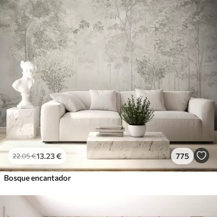
13
.23
€
775
22
.05
€
Bosque encantador