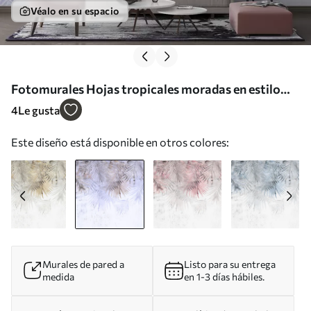
Véalo en su espacio
Fotomurales Hojas tropicales moradas en estilo
grunge Nr. u93843v1
4
Le gusta
Este diseño está disponible en otros colores:
Murales de pared a
Listo para su entrega
medida
en 1-3 días hábiles.