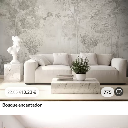
13
.23
€
775
22
.05
€
Bosque encantador