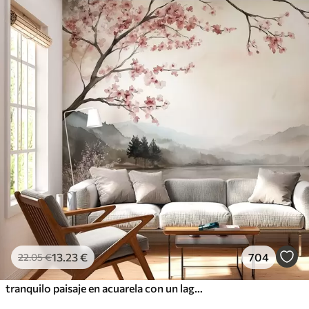
13
.23
€
704
22
.05
€
tranquilo paisaje en acuarela con un lago y un árbol en flor