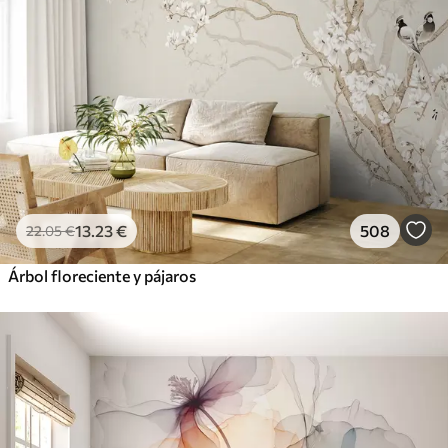
13
.23
€
508
22
.05
€
Árbol floreciente y pájaros