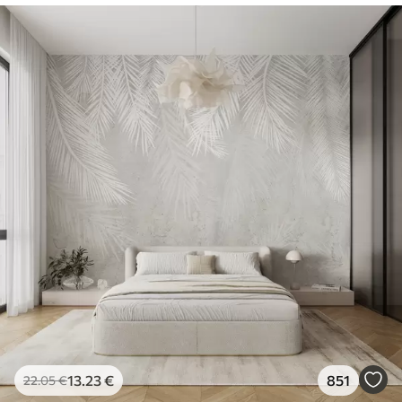
13
.23
€
851
22
.05
€