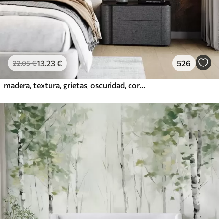
13
.23
€
526
22
.05
€
madera, textura, grietas, oscuridad, corteza, superficie