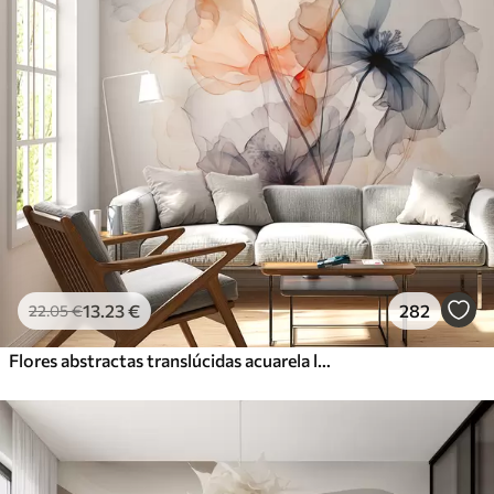
13
.23
€
282
22
.05
€
Flores abstractas translúcidas acuarela líquida