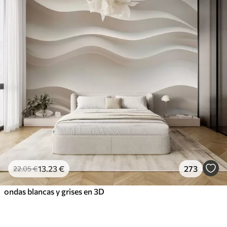
13
.23
€
273
22
.05
€
ondas blancas y grises en 3D