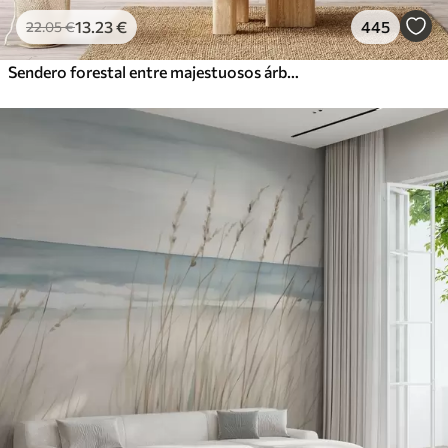
13
.23
€
445
22
.05
€
Sendero forestal entre majestuosos árboles en estilo acuarela