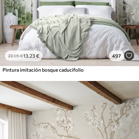
13
.23
€
497
22
.05
€
Pintura imitación bosque caducifolio