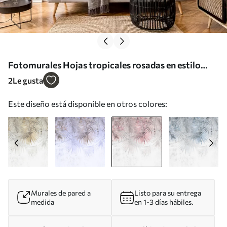
Fotomurales Hojas tropicales rosadas en estilo
grunge Nr. u93843v2
2
Le gusta
Este diseño está disponible en otros colores:
Murales de pared a
Listo para su entrega
medida
en 1-3 días hábiles.