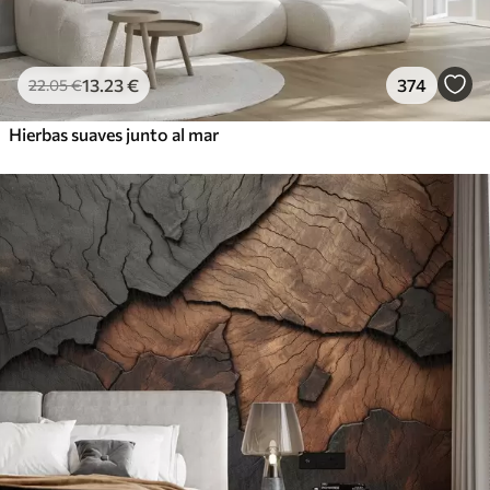
13
.23
€
374
22
.05
€
Hierbas suaves junto al mar