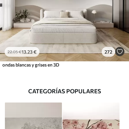
13
.23
€
272
22
.05
€
ondas blancas y grises en 3D
CATEGORÍAS POPULARES