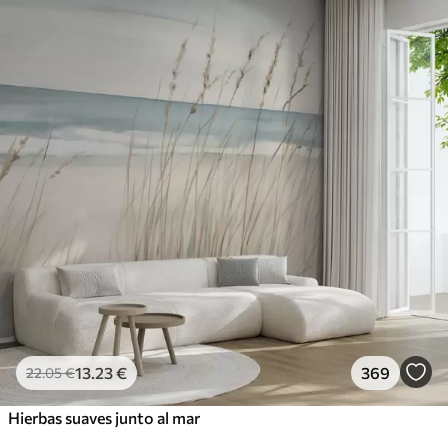
13
.23
€
369
22
.05
€
Hierbas suaves junto al mar