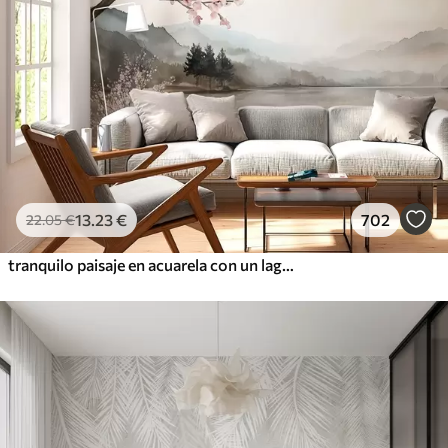
13
.23
€
702
22
.05
€
tranquilo paisaje en acuarela con un lago y un árbol en flor