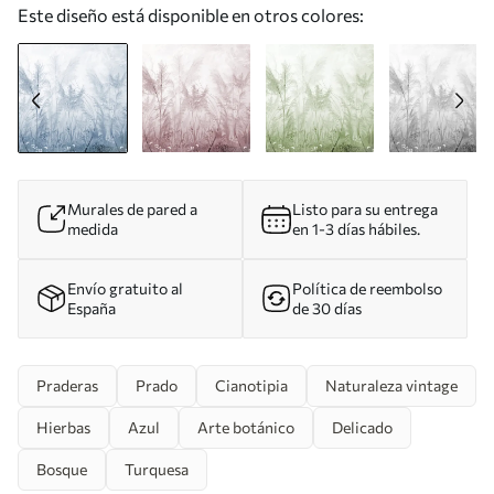
Este diseño está disponible en otros colores:
Murales de pared a
Listo para su entrega
medida
en 1-3 días hábiles.
Envío gratuito al
Política de reembolso
España
de 30 días
Praderas
Prado
Cianotipia
Naturaleza vintage
Hierbas
Azul
Arte botánico
Delicado
Bosque
Turquesa