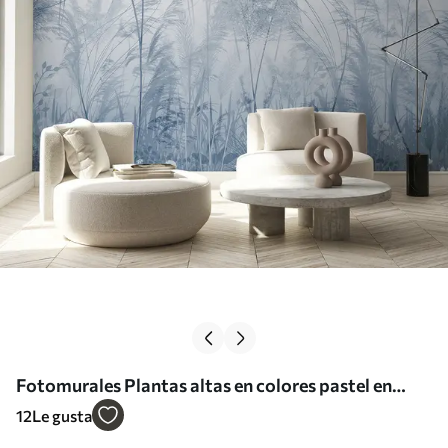
Fotomurales Plantas altas en colores pastel en
tonos azules Nr. u93903v1
12
Le gusta