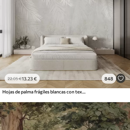
13
.23
€
848
22
.05
€
Hojas de palma frágiles blancas con textura grunge