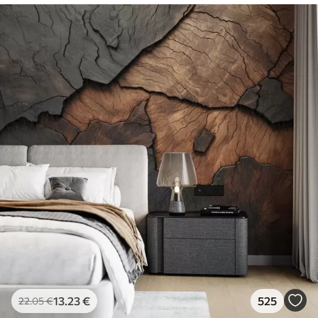
13
.23
€
525
22
.05
€