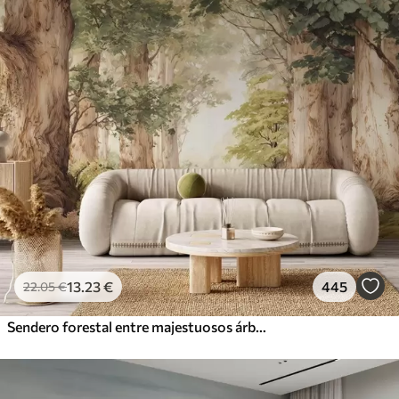
13
.23
€
445
22
.05
€
Sendero forestal entre majestuosos árboles en estilo acuarela