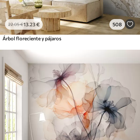
13
.23
€
508
22
.05
€
Árbol floreciente y pájaros