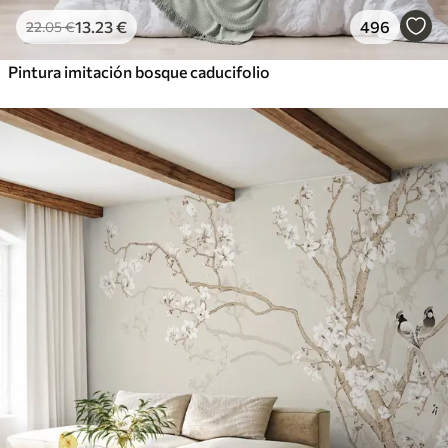
13
.23
€
496
22
.05
€
Pintura imitación bosque caducifolio