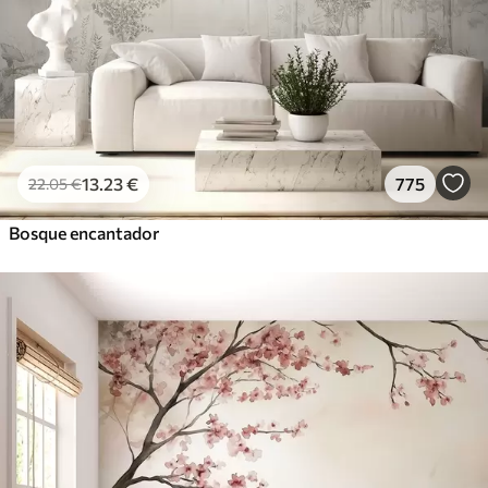
13
.23
€
775
22
.05
€
Bosque encantador