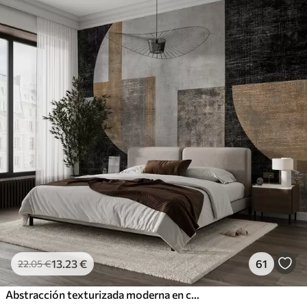
13
.23
€
61
22
.05
€
Abstracción texturizada moderna en colores negro y naranja