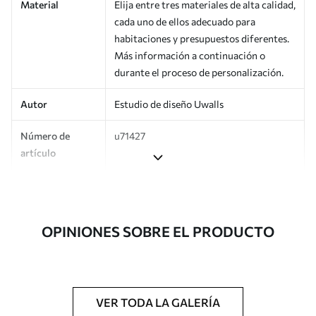
Material
Elija entre tres materiales de alta calidad,
cada uno de ellos adecuado para
habitaciones y presupuestos diferentes.
Más información a continuación o
durante el proceso de personalización.
Autor
Estudio de diseño Uwalls
Número de
u71427
artículo
Producción
Impreso bajo pedido y entregado en
rollos de hasta 50 cm de ancho.
OPINIONES SOBRE EL PRODUCTO
Adicionalmente
Disponible con recubrimiento de barniz
y/o adhesivo para empapelar.
Limpieza
Se puede limpiar suavemente con una
esponja suave. Los murales de pared con
VER TODA LA GALERÍA
recubrimiento de barniz pueden