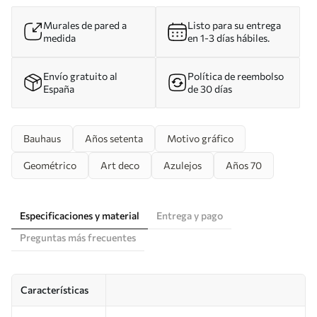
Murales de pared a
Listo para su entrega
medida
en 1-3 días hábiles.
Envío gratuito al
Política de reembolso
España
de 30 días
Bauhaus
Años setenta
Motivo gráfico
Geométrico
Art deco
Azulejos
Años 70
Especificaciones y material
Entrega y pago
Preguntas más frecuentes
Características