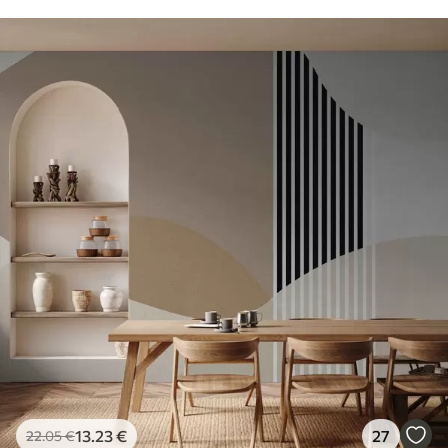
13
.23
€
27
22
.05
€