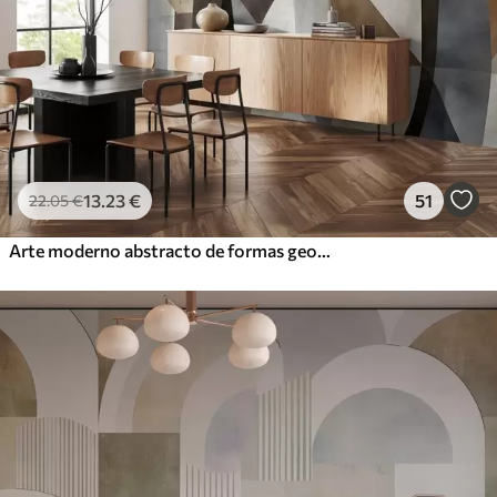
13
.23
€
51
22
.05
€
Arte moderno abstracto de formas geométricas texturadas en tonos marrones, grises y beige