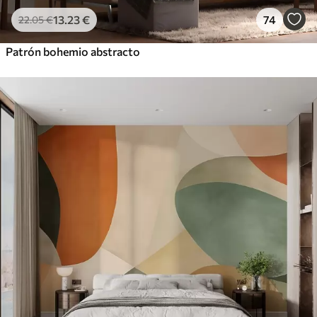
13
.23
€
74
22
.05
€
Patrón bohemio abstracto