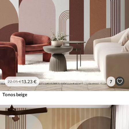
13
.23
€
7
22
.05
€
Tonos beige