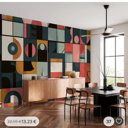
Peel and Stick
81
.65
48
.99
€
/m²
13
.23
€
37
22
.05
€