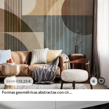
13
.23
€
6
22
.05
€
Formas geométricas abstractas con círculos y líneas, tonos tierra apagados, composición con texturas y capas