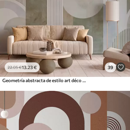
13
.23
€
39
22
.05
€
Geometría abstracta de estilo art déco con efecto retro