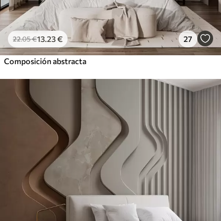
13
.23
€
27
22
.05
€
Composición abstracta