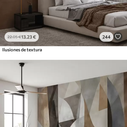
13
.23
€
244
22
.05
€
Ilusiones de textura