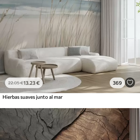
13
.23
€
369
22
.05
€
Hierbas suaves junto al mar