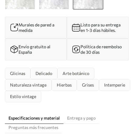
Murales de pared a
Listo para su entrega
medida
en 1-3 días hábiles.
Envío gratuito al
Política de reembolso
España
de 30 días
Glicinas
Delicado
Arte botánico
Naturaleza vintage
Hierbas
Grises
Intemperie
Estilo vintage
Especificaciones y material
Entrega y pago
Preguntas más frecuentes