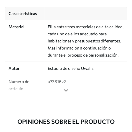
Características
Material
Elija entre tres materiales de alta calidad,
cada uno de ellos adecuado para
habitaciones y presupuestos diferentes.
Más información a continuación o
durante el proceso de personalización.
Autor
Estudio de diseño Uwalls
Número de
u73816v2
artículo
Producción
Impreso bajo pedido y entregado en
rollos de hasta 50 cm de ancho.
OPINIONES SOBRE EL PRODUCTO
Adicionalmente
Disponible con recubrimiento de barniz
y/o adhesivo para empapelar.