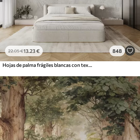
13
.23
€
848
22
.05
€
Hojas de palma frágiles blancas con textura grunge