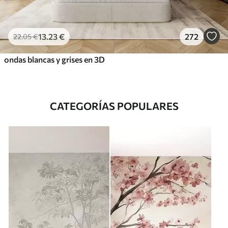
13
.23
€
272
22
.05
€
ondas blancas y grises en 3D
CATEGORÍAS POPULARES