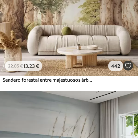
13
.23
€
442
22
.05
€
Sendero forestal entre majestuosos árboles en estilo acuarela