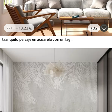
13
.23
€
702
22
.05
€
tranquilo paisaje en acuarela con un lago y un árbol en flor