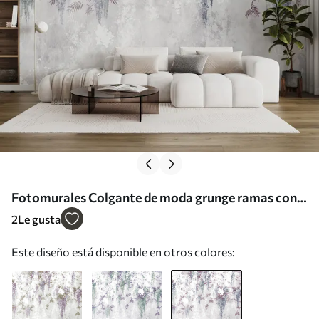
Fotomurales Colgante de moda grunge ramas con
flores de color púrpura en colores azules Nr.
2
Le gusta
u73816v2
Este diseño está disponible en otros colores: