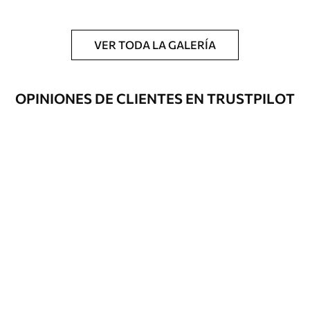
Limpieza
Se puede limpiar suavemente con una
esponja suave. Los murales de pared con
VER TODA LA GALERÍA
recubrimiento de barniz pueden
limpiarse con agua.
OPINIONES DE CLIENTES EN TRUSTPILOT
Método de
Aplicación sin fisuras
aplicación
Materiales disponibles
Estándar
45
.00
27
.00
€
/m²
Premium
56
.67
34
.00
€
/m²