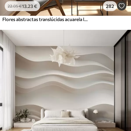
13
.23
€
282
22
.05
€
Flores abstractas translúcidas acuarela líquida