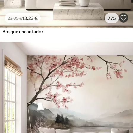
13
.23
€
775
22
.05
€
Bosque encantador