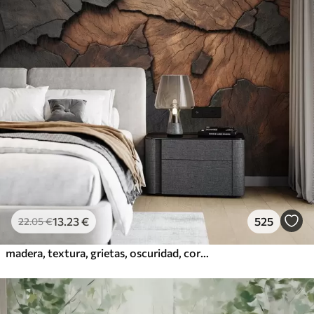
13
.23
€
525
22
.05
€
madera, textura, grietas, oscuridad, corteza, superficie