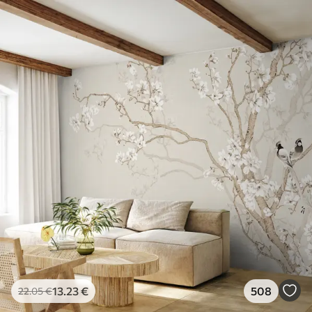
13
.23
€
508
22
.05
€