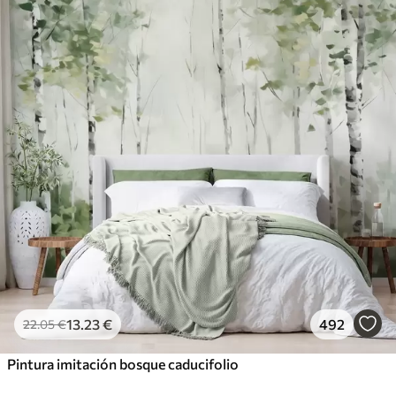
13
.23
€
492
22
.05
€
Pintura imitación bosque caducifolio