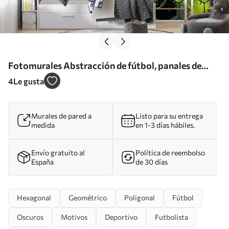
Fotomurales Abstracción de fútbol, panales de
color verde claro Nr. u72779
4
Le gusta
Murales de pared a
Listo para su entrega
medida
en 1-3 días hábiles.
Envío gratuito al
Política de reembolso
España
de 30 días
Hexagonal
Geométrico
Poligonal
Fútbol
Oscuros
Motivos
Deportivo
Futbolista