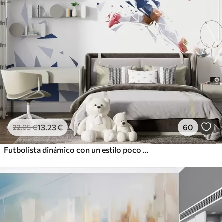
13
.23
€
60
22
.05
€
Futbolista dinámico con un estilo poco polvoriento, golpeando el balón