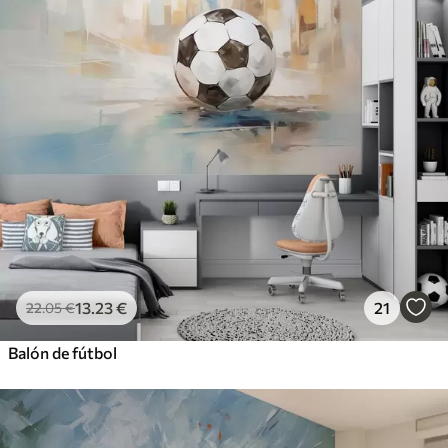
13
.23
€
21
22
.05
€
Balón de fútbol