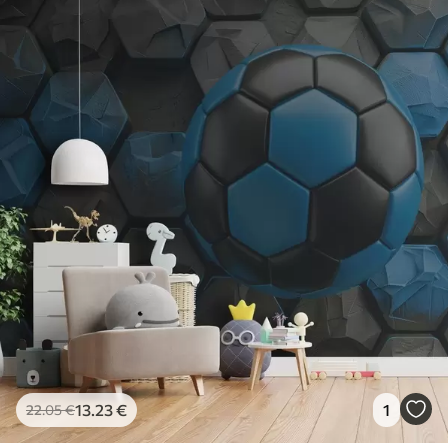
13
.23
€
1
22
.05
€