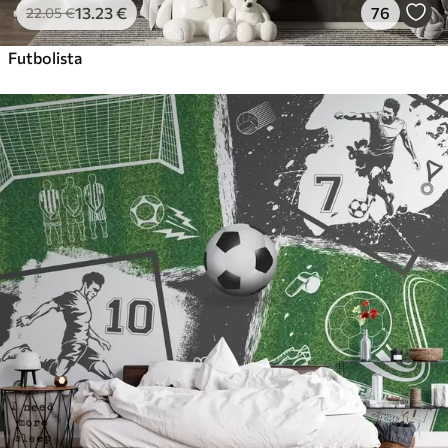
13
.23
€
76
22
.05
€
Futbolista