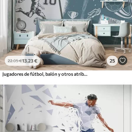
13
.23
€
25
22
.05
€
Jugadores de fútbol, balón y otros atributos futbolísticos en tonos azules