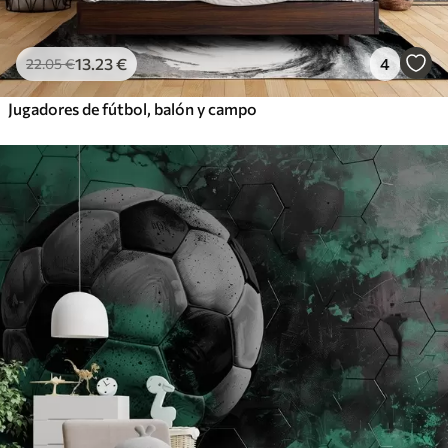
13
.23
€
4
22
.05
€
Jugadores de fútbol, balón y campo