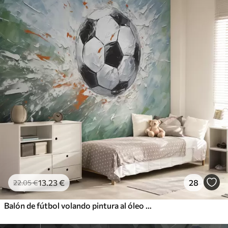
13
.23
€
28
22
.05
€
Balón de fútbol volando pintura al óleo arte abstracto