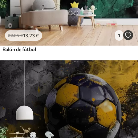
13
.23
€
1
22
.05
€
Balón de fútbol