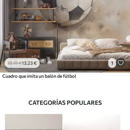
13
.23
€
1
22
.05
€
Cuadro que imita un balón de fútbol
CATEGORÍAS POPULARES