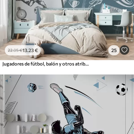
13
.23
€
25
22
.05
€
Jugadores de fútbol, balón y otros atributos futbolísticos en tonos azules