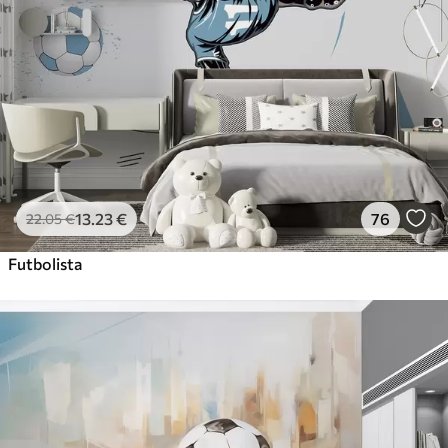
13
.23
€
76
22
.05
€
Futbolista