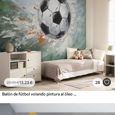
13
.23
€
28
22
.05
€
Balón de fútbol volando pintura al óleo arte abstracto