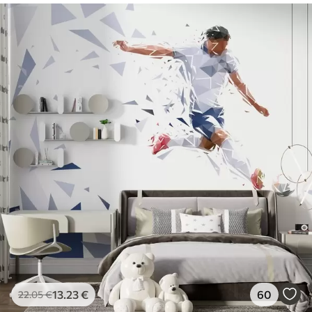
13
.23
€
60
22
.05
€