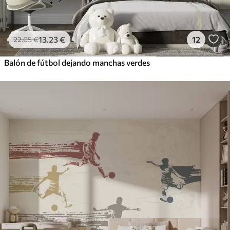
13
.23
€
12
22
.05
€
Balón de fútbol dejando manchas verdes