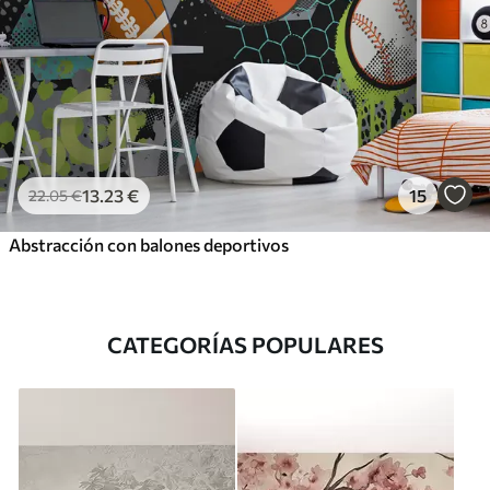
13
.23
€
15
22
.05
€
Abstracción con balones deportivos
CATEGORÍAS POPULARES