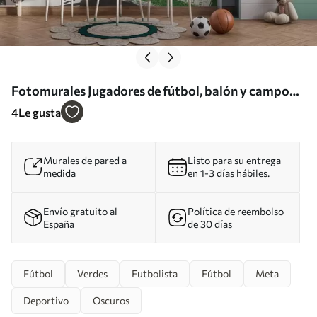
Fotomurales Jugadores de fútbol, balón y campo
Nr. w03121
4
Le gusta
Murales de pared a
Listo para su entrega
medida
en 1-3 días hábiles.
Envío gratuito al
Política de reembolso
España
de 30 días
Fútbol
Verdes
Futbolista
Fútbol
Meta
Deportivo
Oscuros