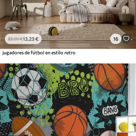
13
.23
€
16
22
.05
€
jugadores de fútbol en estilo retro