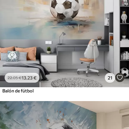
13
.23
€
21
22
.05
€
Balón de fútbol