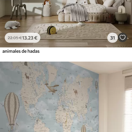
13
.23
€
31
22
.05
€
animales de hadas