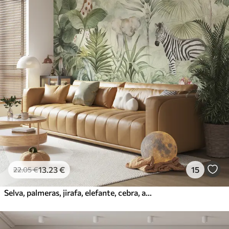
13
.23
€
15
22
.05
€
Selva, palmeras, jirafa, elefante, cebra, acuarela, vegetación, platanero, flores