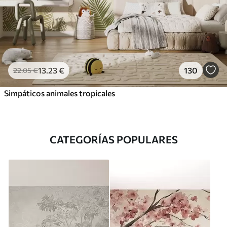
13
.23
€
130
22
.05
€
Simpáticos animales tropicales
CATEGORÍAS POPULARES