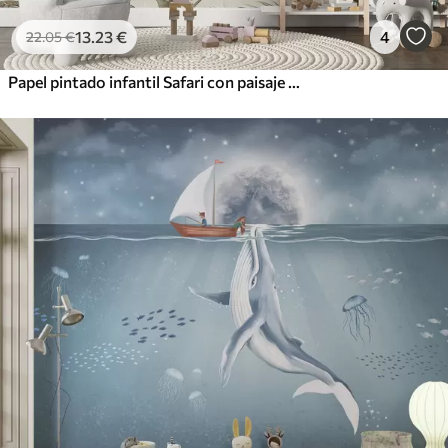
13
.23
€
4
22
.05
€
Papel pintado infantil Safari con paisaje tropical y varios animales en elegantes colores