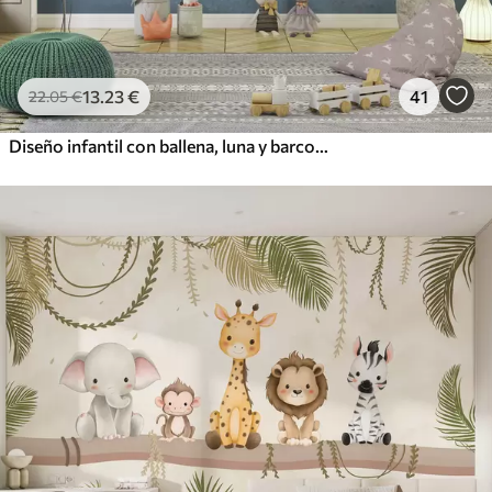
13
.23
€
41
22
.05
€
Diseño infantil con ballena, luna y barco con niños