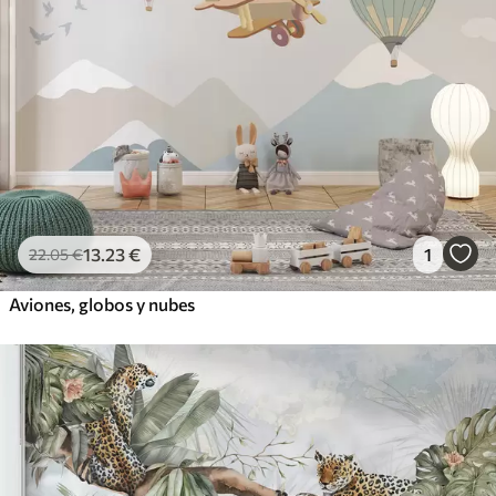
13
.23
€
1
22
.05
€
Aviones, globos y nubes