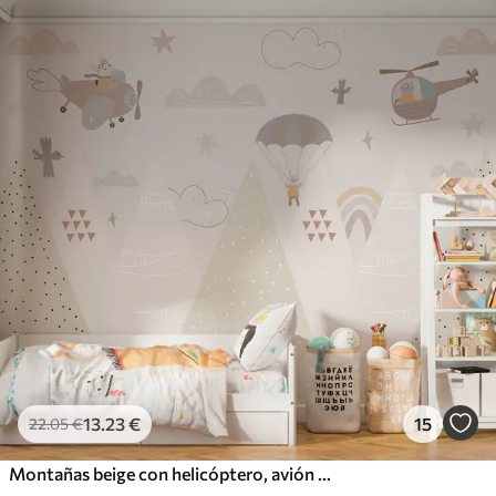
13
.23
€
15
22
.05
€
Montañas beige con helicóptero, avión y animales