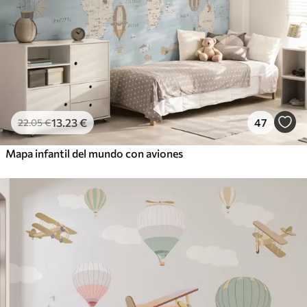
13
.23
€
47
22
.05
€
Mapa infantil del mundo con aviones