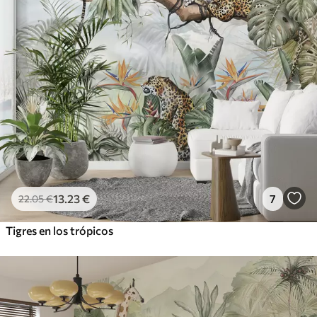
13
.23
€
7
22
.05
€
Tigres en los trópicos