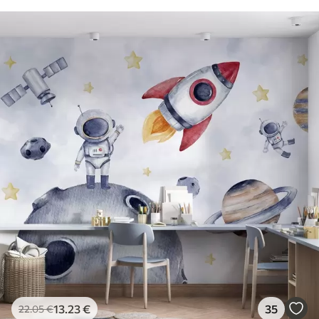
13
.23
€
35
22
.05
€