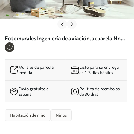
Fotomurales Ingeniería de aviación, acuarela Nr.
u27026
Murales de pared a
Listo para su entrega
medida
en 1-3 días hábiles.
Envío gratuito al
Política de reembolso
España
de 30 días
Habitación de niño
Niños