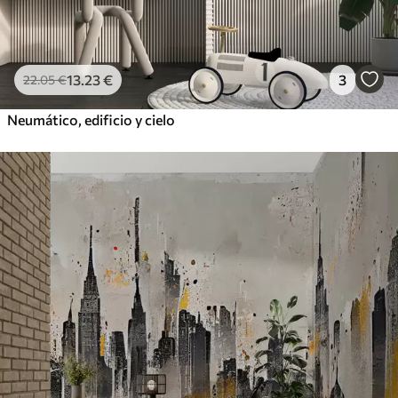
13
.23
€
3
22
.05
€
Neumático, edificio y cielo