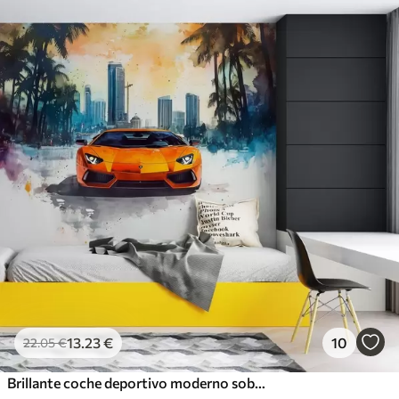
13
.23
€
10
22
.05
€
Brillante coche deportivo moderno sobre el fondo de palmeras y rascacielos en técnica de acuarela a la prima