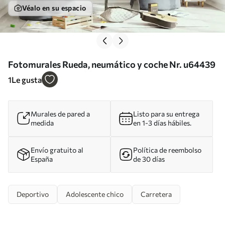
Véalo en su espacio
Fotomurales Rueda, neumático y coche Nr. u64439
1
Le gusta
Murales de pared a
Listo para su entrega
medida
en 1-3 días hábiles.
Envío gratuito al
Política de reembolso
España
de 30 días
Deportivo
Adolescente chico
Carretera