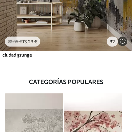
13
.23
€
32
22
.05
€
ciudad grunge
CATEGORÍAS POPULARES