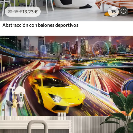
13
.23
€
15
22
.05
€
Abstracción con balones deportivos