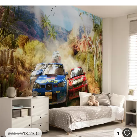
13
.23
€
1
22
.05
€