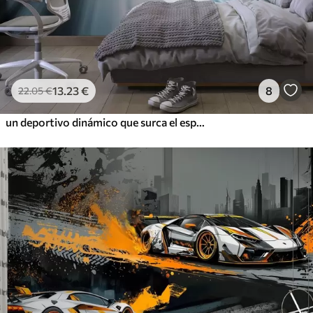
13
.23
€
8
22
.05
€
un deportivo dinámico que surca el espacio