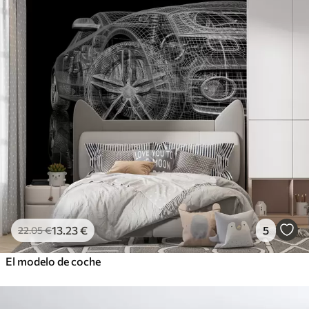
13
.23
€
5
22
.05
€
El modelo de coche