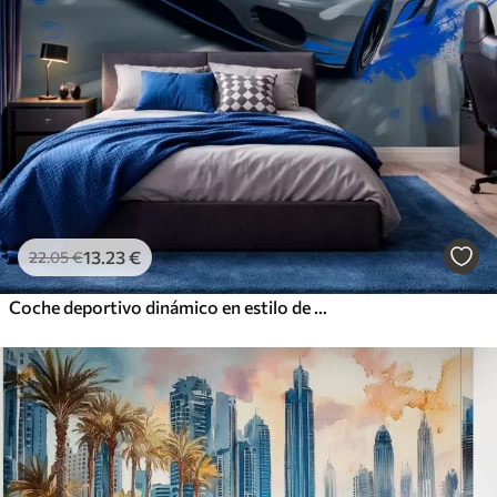
13
.23
€
22
.05
€
Coche deportivo dinámico en estilo de dibujo digital con detalles en azul.