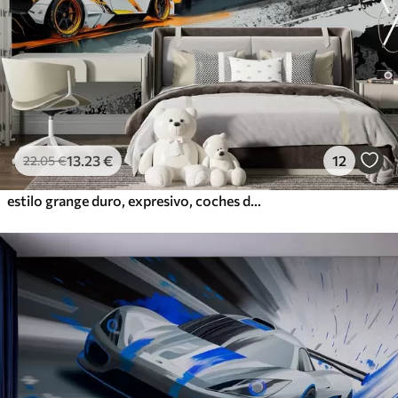
13
.23
€
12
22
.05
€
estilo grange duro, expresivo, coches deportivos dinámicos