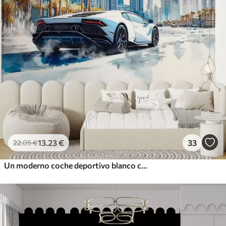
13
.23
€
33
22
.05
€
Un moderno coche deportivo blanco corriendo sobre un fondo de palmeras y rascacielos en técnica de acuarela libre