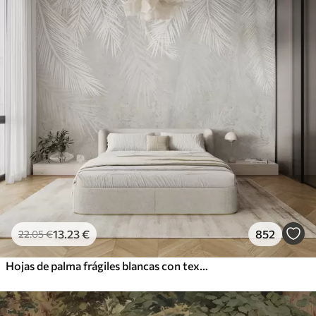
13
.23
€
852
22
.05
€
Hojas de palma frágiles blancas con textura grunge