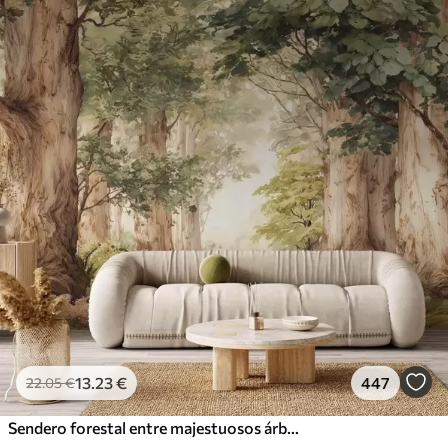
13
.23
€
447
22
.05
€
Sendero forestal entre majestuosos árboles en estilo acuarela