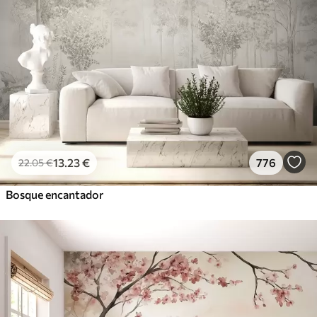
13
.23
€
776
22
.05
€
Bosque encantador