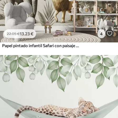
13
.23
€
4
22
.05
€
Papel pintado infantil Safari con paisaje tropical y varios animales en elegantes colores