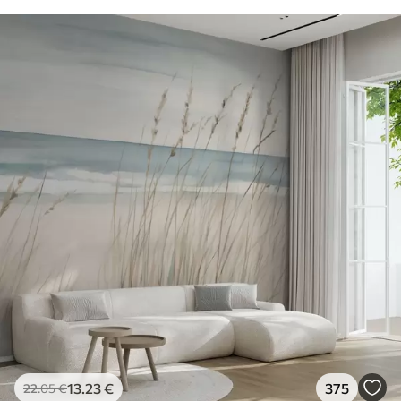
13
.23
€
375
22
.05
€