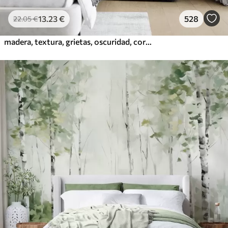
13
.23
€
528
22
.05
€
madera, textura, grietas, oscuridad, corteza, superficie