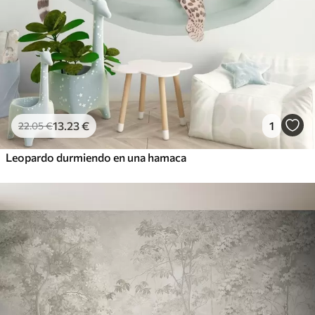
13
.23
€
1
22
.05
€
Leopardo durmiendo en una hamaca