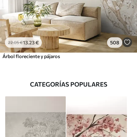
13
.23
€
508
22
.05
€
Árbol floreciente y pájaros
CATEGORÍAS POPULARES