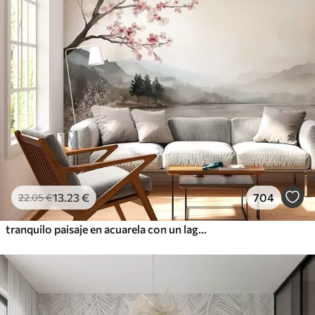
13
.23
€
704
22
.05
€
tranquilo paisaje en acuarela con un lago y un árbol en flor