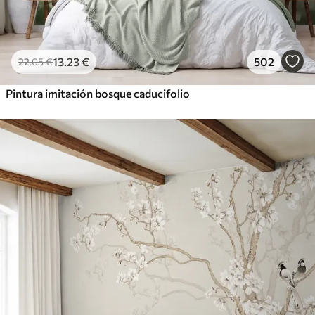
13
.23
€
502
22
.05
€
Pintura imitación bosque caducifolio