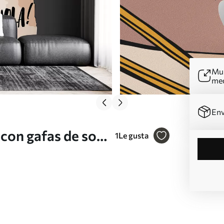
Mur
me
Env
con gafas de sol y
1
Le gusta
Nr. u98177v1