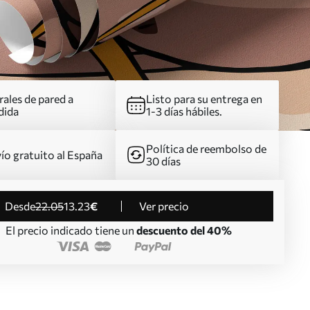
ales de pared a
Listo para su entrega en
dida
1-3 días hábiles.
Política de reembolso de
ío gratuito al España
30 días
desde
22
.05
13
.23
€
Ver precio
El precio indicado tiene un
descuento del 40%