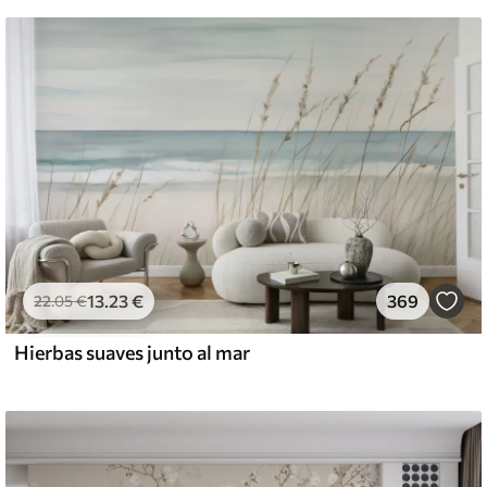
13
.23
€
369
22
.05
€
Hierbas suaves junto al mar