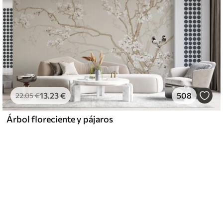
13
.23
€
508
22
.05
€
Árbol floreciente y pájaros