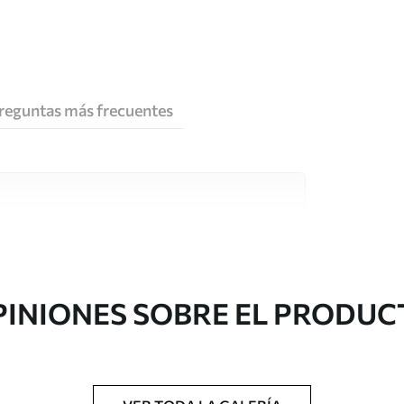
reguntas más frecuentes
e alta calidad, cada uno de ellos adecuado para
 diferentes. Más información a continuación
sonalización.
PINIONES SOBRE EL PRODUC