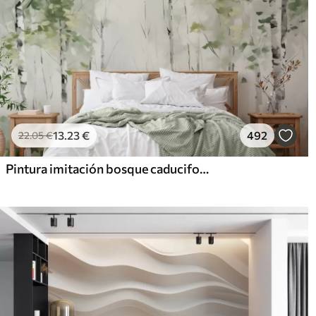
13
.23
€
492
22
.05
€
Pintura imitación bosque caducifolio