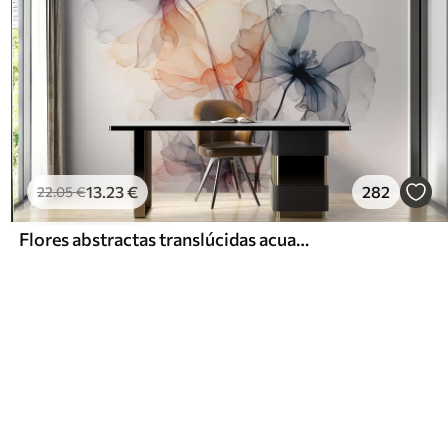
13
.23
€
282
22
.05
€
Flores abstractas translúcidas acuarela líquida