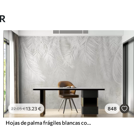
AR
13
.23
€
848
22
.05
€
Hojas de palma frágiles blancas con textura grunge