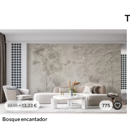
T
13
.23
€
775
22
.05
€
Bosque encantador