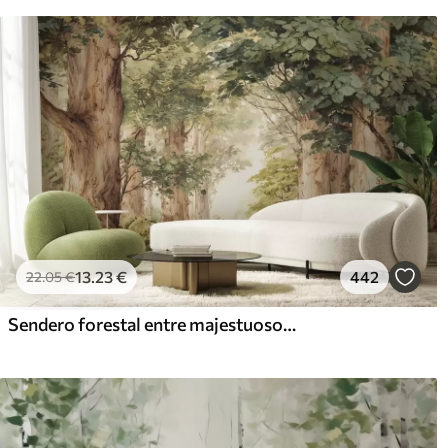
13
.23
€
442
22
.05
€
Sendero forestal entre majestuosos árboles en estilo acuarela