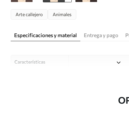
Arte callejero
Animales
Especificaciones y material
Entrega y pago
P
Características
Material
Elija entre tres materiales d
habitaciones y presupuestos
o durante el proceso de per
O
Autor
Estudio de diseño Uwalls
Número de artículo
u98177v1