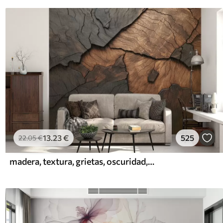
13
.23
€
525
22
.05
€
madera, textura, grietas, oscuridad, corteza, superficie