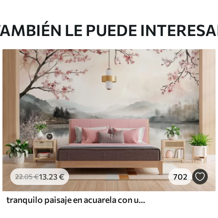
AMBIÉN LE PUEDE INTERES
13
.23
€
702
22
.05
€
tranquilo paisaje en acuarela con un lago y un árbol en flor