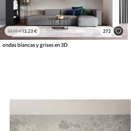
13
.23
€
272
22
.05
€
ondas blancas y grises en 3D