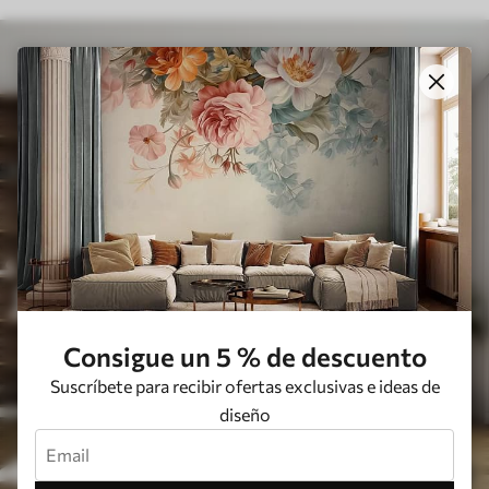
Consigue un 5 % de descuento
Suscríbete para recibir ofertas exclusivas e ideas de
diseño
13
.23
€
114
22
.05
€