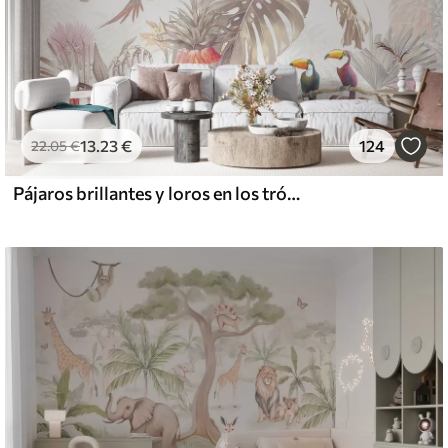
13
.23
€
124
22
.05
€
Pájaros brillantes y loros en los trópicos