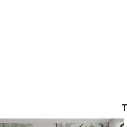
Método de aplicación
Aplicación sin fisuras
Materiales disponibles
Estándar
Pr
45
.00
56
.
27
.00
€
/m²
Vinilo Premium
Pee
65
.00
81
.
39
.00
€
/m²
T