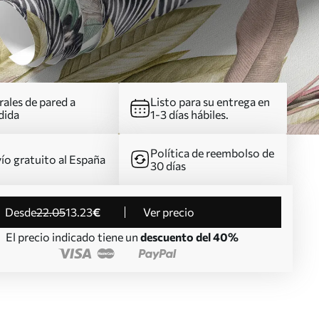
ales de pared a
Listo para su entrega en
dida
1-3 días hábiles.
Política de reembolso de
ío gratuito al España
30 días
desde
22
.05
13
.23
€
Ver precio
El precio indicado tiene un
descuento del 40%