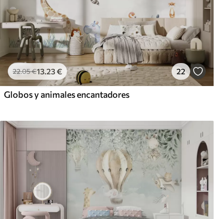
13
.23
€
22
22
.05
€
Globos y animales encantadores