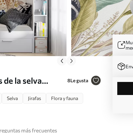
Mur
me
Env
de la selva
8
Le gusta
Selva
Jirafas
Flora y fauna
reguntas más frecuentes