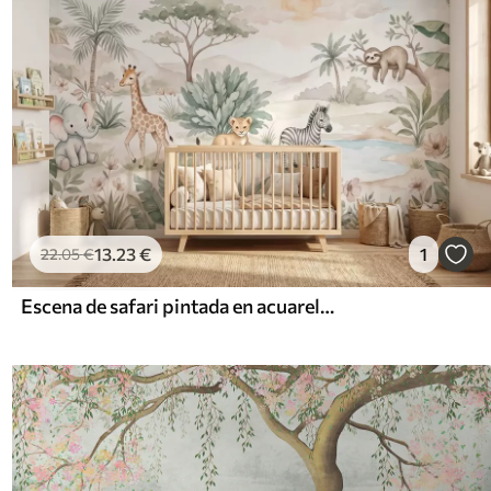
13
.23
€
1
22
.05
€
Escena de safari pintada en acuarela con animales en delicados tonos pastel, en la que aparecen una jirafa, un elefante bebé, una cebra y un cachorro de león