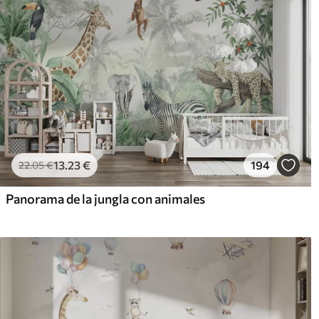
13
.23
€
194
22
.05
€
Panorama de la jungla con animales