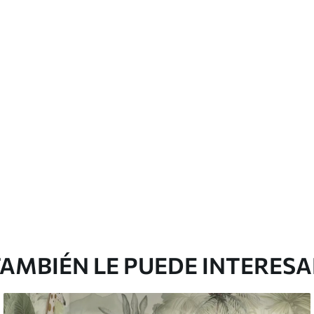
emium
67
34
.00
€
/m²
l and Stick
65
48
.99
€
/m²
AMBIÉN LE PUEDE INTERES