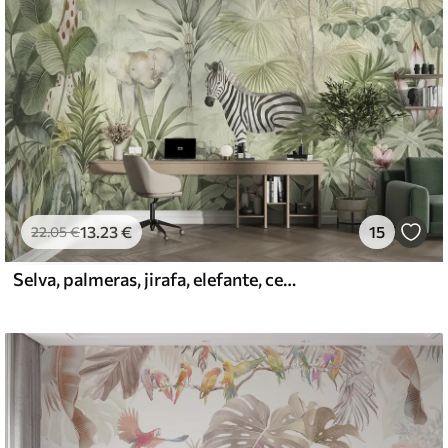
13
.23
€
15
22
.05
€
Selva, palmeras, jirafa, elefante, cebra, acuarela, vegetación, platanero, flores