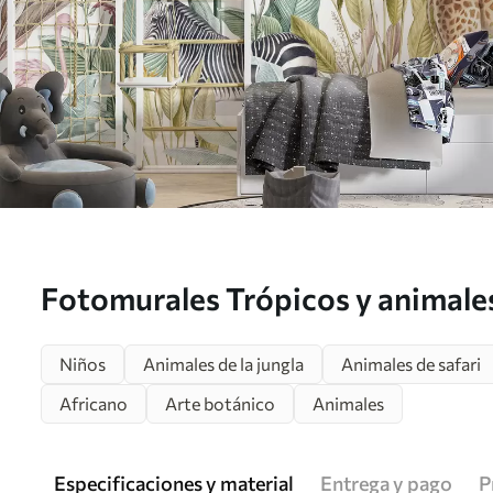
Fotomurales Trópicos y animales 
brillante Nr. u74696
Niños
Animales de la jungla
Animales de safari
Africano
Arte botánico
Animales
Especificaciones y material
Entrega y pago
P