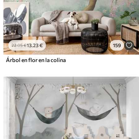
13
.23
€
159
22
.05
€
Árbol en flor en la colina