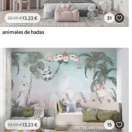
13
.23
€
31
22
.05
€
animales de hadas
13
.23
€
15
22
.05
€