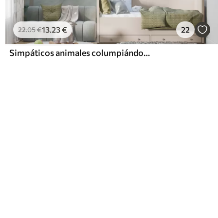
13
.23
€
22
22
.05
€
Simpáticos animales columpiándose en una hamaca en el bosque