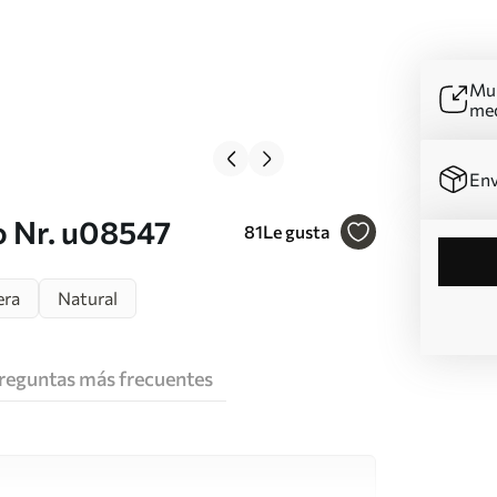
Mur
me
Env
 Nr. u08547
81
Le gusta
era
Natural
reguntas más frecuentes