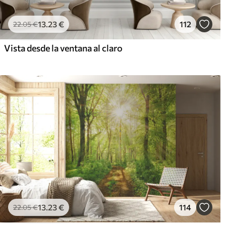
13
.23
€
112
22
.05
€
Vista desde la ventana al claro
13
.23
€
114
22
.05
€