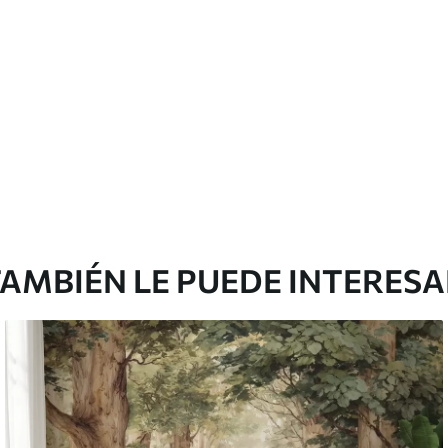
emium
67
34
.00
€
/m²
l and Stick
65
48
.99
€
/m²
AMBIÉN LE PUEDE INTERES