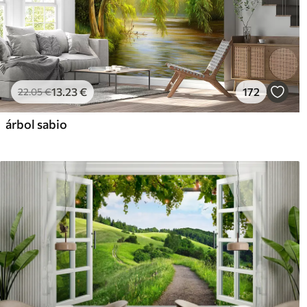
13
.23
€
172
22
.05
€
árbol sabio