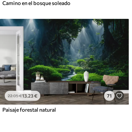
Camino en el bosque soleado
13
.23
€
71
22
.05
€
Paisaje forestal natural