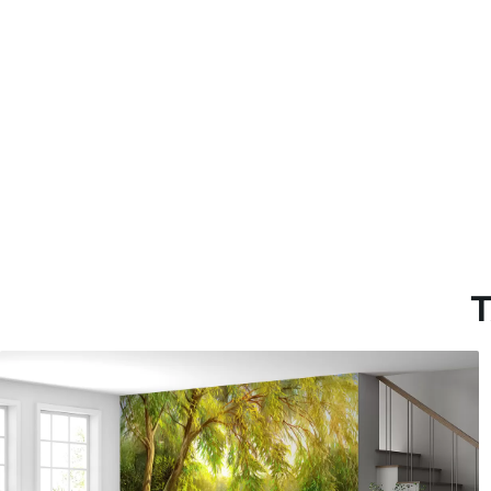
Materiales disponibles
Estándar
Pr
45
.00
56
.
27
.00
€
/m²
Vinilo Premium
Pee
65
.00
81
.
39
.00
€
/m²
T