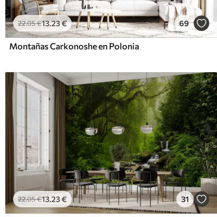
13
.23
€
69
22
.05
€
Montañas Carkonoshe en Polonia
13
.23
€
31
22
.05
€