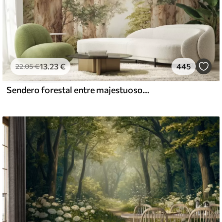
13
.23
€
445
22
.05
€
Sendero forestal entre majestuosos árboles en estilo acuarela