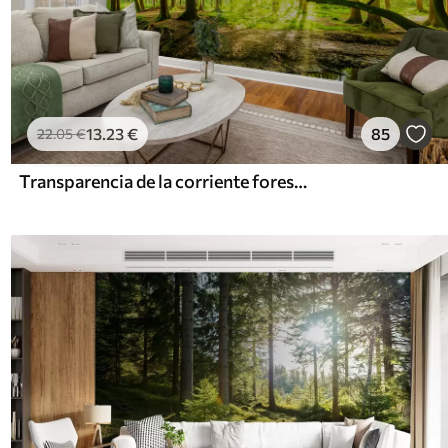
13
.23
€
85
22
.05
€
Transparencia de la corriente forestal