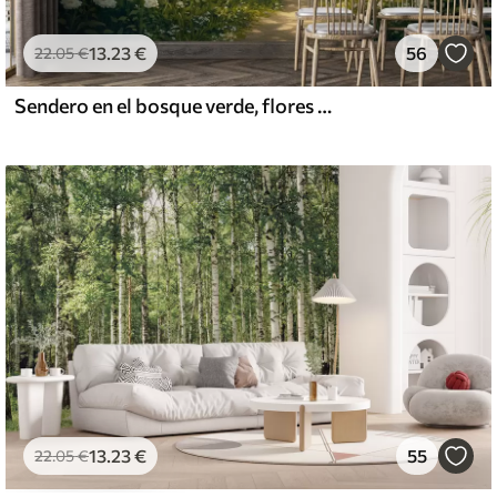
13
.23
€
56
22
.05
€
Sendero en el bosque verde, flores blancas, luz del sol, dibujo estilo acrílico
13
.23
€
55
22
.05
€