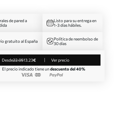
ales de pared a
Listo para su entrega en
dida
1-3 días hábiles.
Política de reembolso de
ío gratuito al España
30 días
desde
22
.05
13
.23
€
Ver precio
El precio indicado tiene un
descuento del 40%