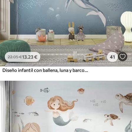
13
.23
€
41
22
.05
€
Diseño infantil con ballena, luna y barco con niños