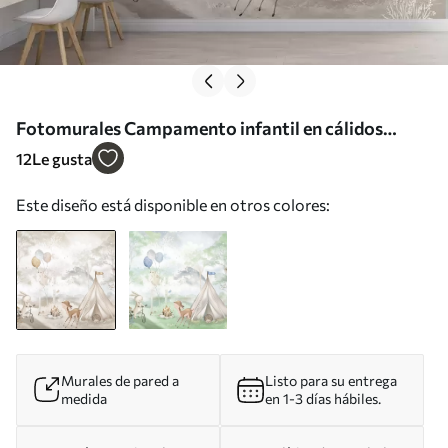
Fotomurales Campamento infantil en cálidos
tonos beige, con tienda de campaña y animales del
12
Le gusta
bosque Nr. w04671
Este diseño está disponible en otros colores:
Murales de pared a
Listo para su entrega
medida
en 1-3 días hábiles.