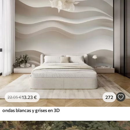
13
.23
€
272
22
.05
€
ondas blancas y grises en 3D