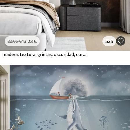
13
.23
€
525
22
.05
€
madera, textura, grietas, oscuridad, corteza, superficie