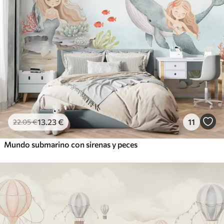
13
.23
€
11
22
.05
€
Mundo submarino con sirenas y peces