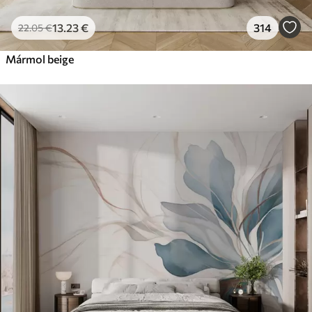
13
.23
€
314
22
.05
€
Mármol beige