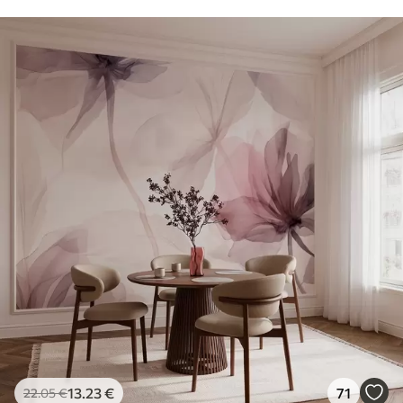
13
.23
€
71
22
.05
€