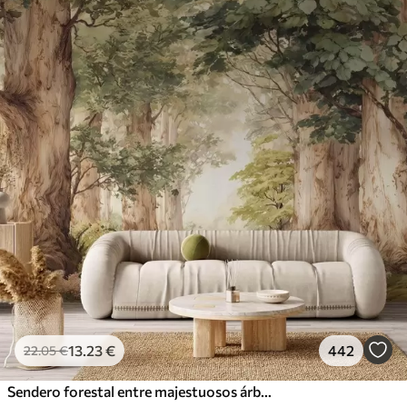
13
.23
€
442
22
.05
€
Sendero forestal entre majestuosos árboles en estilo acuarela