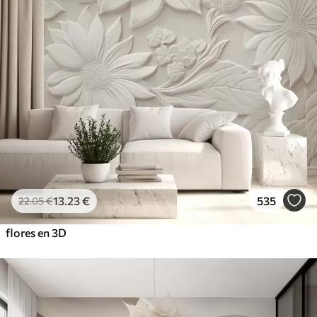
13
.23
€
535
22
.05
€
flores en 3D