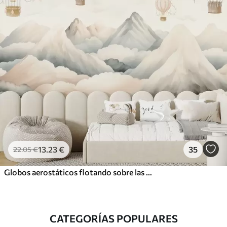
13
.23
€
35
22
.05
€
Globos aerostáticos flotando sobre las montañas en tonos pastel neutros y suaves
CATEGORÍAS POPULARES