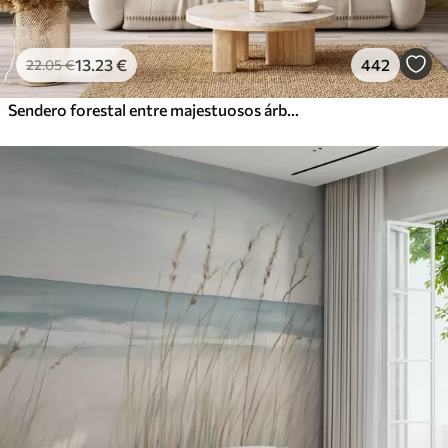
13
.23
€
442
22
.05
€
Sendero forestal entre majestuosos árboles en estilo acuarela