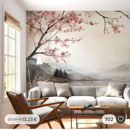
13
.23
€
702
22
.05
€