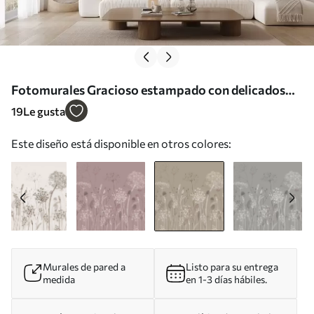
Fotomurales Gracioso estampado con delicados
dientes de león, plantas y flores silvestres en tonos
19
Le gusta
beige-gris Nr. w08637v2
Este diseño está disponible en otros colores:
Murales de pared a
Listo para su entrega
medida
en 1-3 días hábiles.