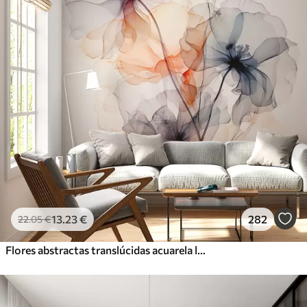
13
.23
€
282
22
.05
€
Flores abstractas translúcidas acuarela líquida