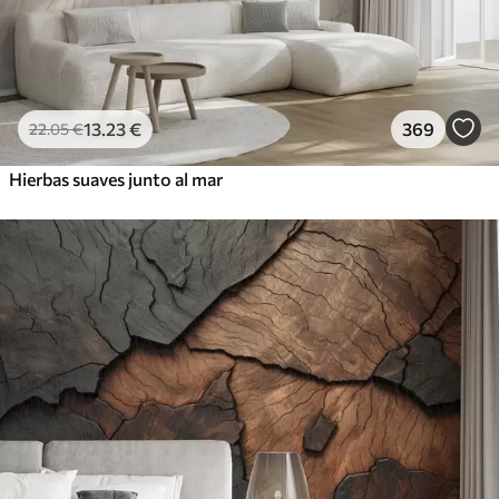
13
.23
€
369
22
.05
€
Hierbas suaves junto al mar