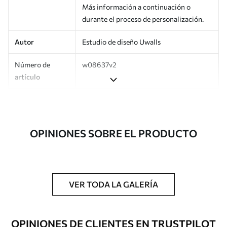
Más información a continuación o
durante el proceso de personalización.
Autor
Estudio de diseño Uwalls
Número de
w08637v2
artículo
Producción
Impreso bajo pedido y entregado en
rollos de hasta 50 cm de ancho.
OPINIONES SOBRE EL PRODUCTO
Adicionalmente
Disponible con recubrimiento de barniz
y/o adhesivo para empapelar.
Limpieza
Se puede limpiar suavemente con una
esponja suave. Los murales de pared con
VER TODA LA GALERÍA
recubrimiento de barniz pueden
limpiarse con agua.
OPINIONES DE CLIENTES EN TRUSTPILOT