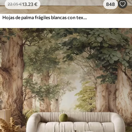
13
.23
€
848
22
.05
€
Hojas de palma frágiles blancas con textura grunge