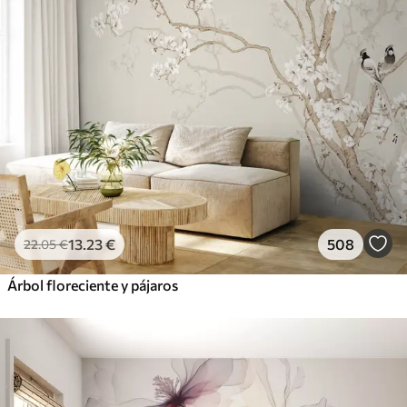
13
.23
€
508
22
.05
€
Árbol floreciente y pájaros