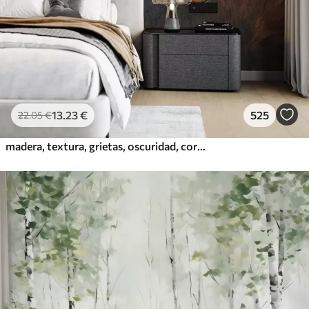
13
.23
€
525
22
.05
€
madera, textura, grietas, oscuridad, corteza, superficie