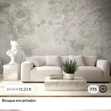
13
.23
€
775
22
.05
€
Bosque encantador