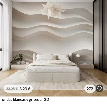
13
.23
€
272
22
.05
€
ondas blancas y grises en 3D