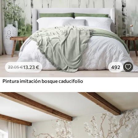
13
.23
€
492
22
.05
€
Pintura imitación bosque caducifolio