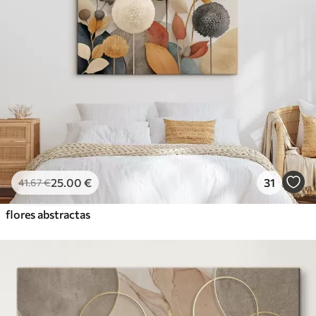
25
.00
€
31
41
.67
€
flores abstractas