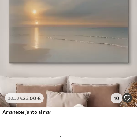
23
.00
€
10
38
.33
€
Amanecer junto al mar