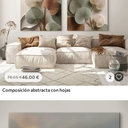
46
.00
€
2
76
.66
€
Composición abstracta con hojas