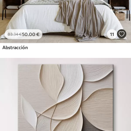
50
.00
€
11
83
.34
€
Abstracción