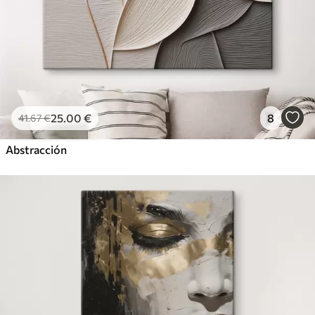
25
.00
€
8
41
.67
€
Abstracción