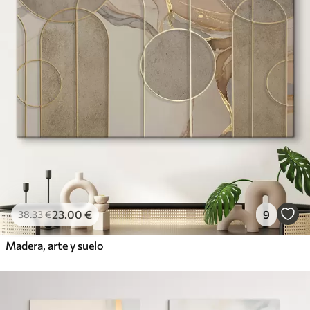
23
.00
€
9
38
.33
€
Madera, arte y suelo