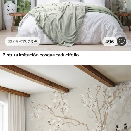
13
.23
€
496
22
.05
€
Pintura imitación bosque caducifolio