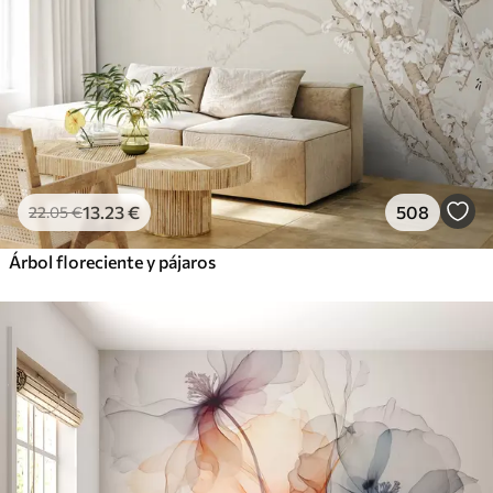
13
.23
€
508
22
.05
€
Árbol floreciente y pájaros