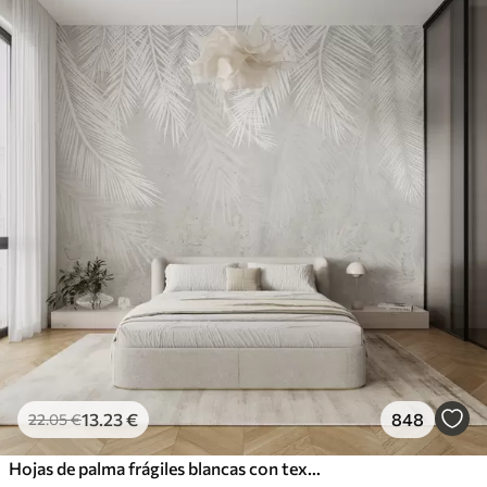
13
.23
€
848
22
.05
€
Hojas de palma frágiles blancas con textura grunge