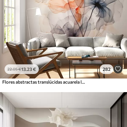
13
.23
€
282
22
.05
€
Flores abstractas translúcidas acuarela líquida