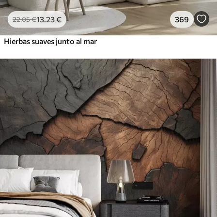
13
.23
€
369
22
.05
€
Hierbas suaves junto al mar