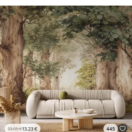
13
.23
€
445
22
.05
€