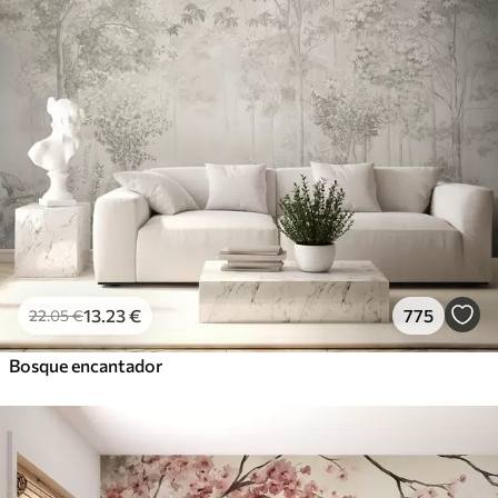
13
.23
€
775
22
.05
€
Bosque encantador