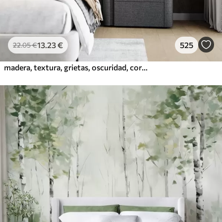
13
.23
€
525
22
.05
€
madera, textura, grietas, oscuridad, corteza, superficie