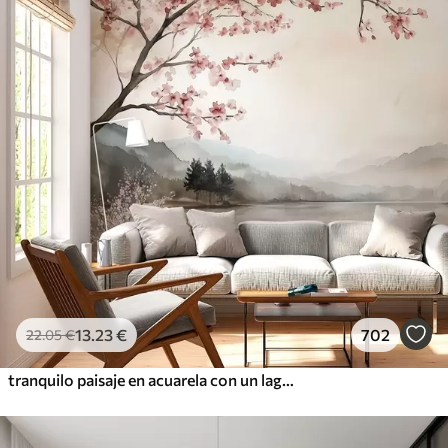
13
.23
€
702
22
.05
€
tranquilo paisaje en acuarela con un lago y un árbol en flor