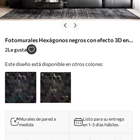
Fotomurales Hexágonos negros con efecto 3D en
colores negro y morado Nr. u79935v2
2
Le gusta
Este diseño está disponible en otros colores:
Murales de pared a
Listo para su entrega
medida
en 1-3 días hábiles.