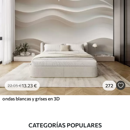
13
.23
€
272
22
.05
€
ondas blancas y grises en 3D
CATEGORÍAS POPULARES