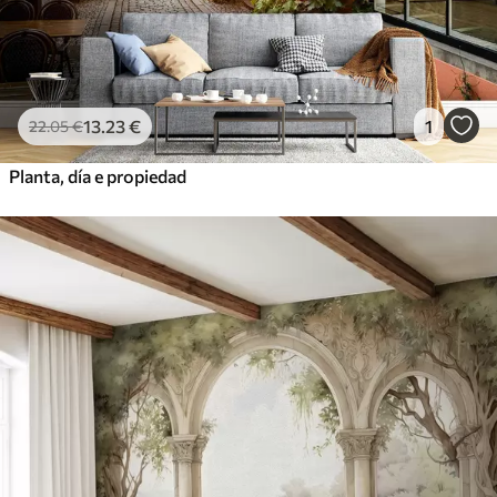
13
.23
€
1
22
.05
€
Planta, día e propiedad