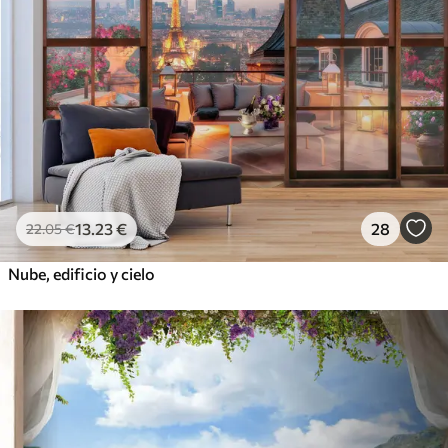
13
.23
€
28
22
.05
€
Nube, edificio y cielo