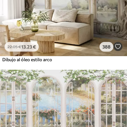
13
.23
€
388
22
.05
€
Dibujo al óleo estilo arco