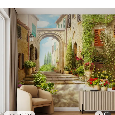
Peel and Stick
81
.65
48
.99
€
/m²
13
.23
€
7
22
.05
€