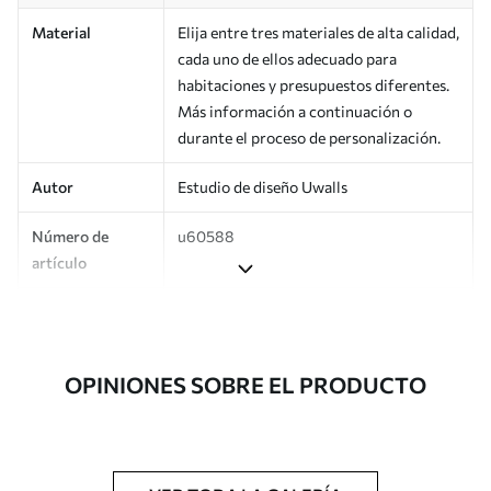
Material
Elija entre tres materiales de alta calidad,
cada uno de ellos adecuado para
habitaciones y presupuestos diferentes.
Más información a continuación o
durante el proceso de personalización.
Autor
Estudio de diseño Uwalls
Número de
u60588
artículo
Producción
Impreso bajo pedido y entregado en
rollos de hasta 50 cm de ancho.
OPINIONES SOBRE EL PRODUCTO
Adicionalmente
Disponible con recubrimiento de barniz
y/o adhesivo para empapelar.
Limpieza
Se puede limpiar suavemente con una
esponja suave. Los murales de pared con