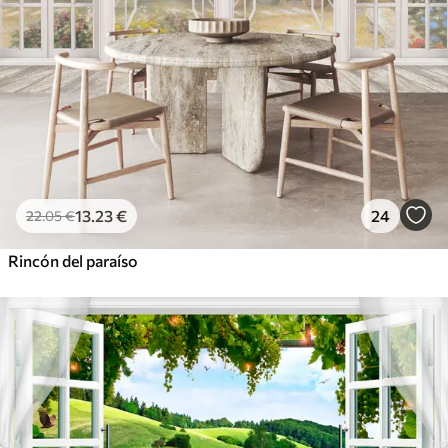
13
.23
€
24
22
.05
€
Rincón del paraíso