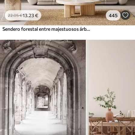
13
.23
€
445
22
.05
€
Sendero forestal entre majestuosos árboles en estilo acuarela