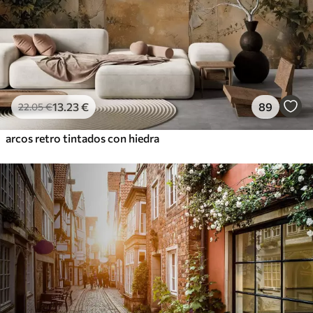
13
.23
€
89
22
.05
€
arcos retro tintados con hiedra