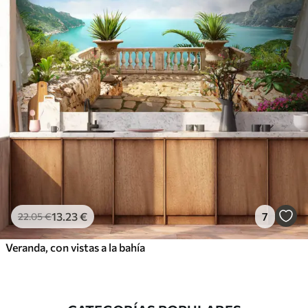
13
.23
€
7
22
.05
€
Veranda, con vistas a la bahía