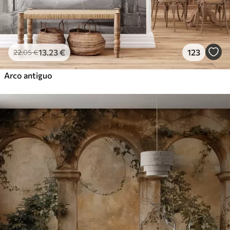
13
.23
€
123
22
.05
€
Arco antiguo